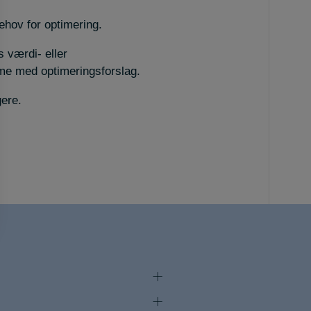
ehov for optimering.
s værdi- eller
me med optimeringsforslag.
gere.