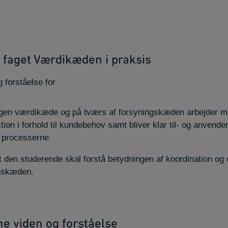
 faget Værdikæden i praksis
g forståelse for
gen værdikæde og på tværs af forsyningskæden arbejder me
ion i forhold til kundebehov samt bliver klar til- og anvender
i processerne.
at den studerende skal forstå betydningen af koordination og 
gskæden.
ne viden og forståelse