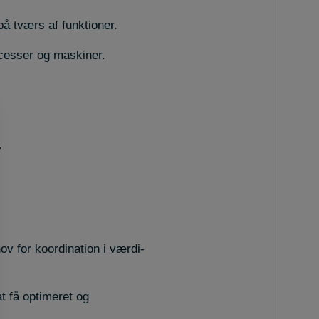
å tværs af funktioner.
cesser og maskiner.
.
v for koordination i værdi-
t få optimeret og