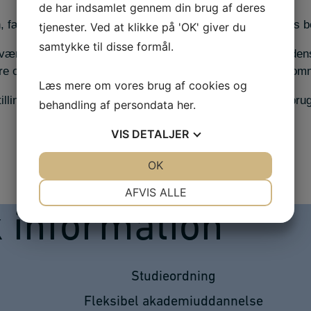
de har indsamlet gennem din brug af deres
en, færdigheder og kompetencer i relation til virksomhedens b
tjenester. Ved at klikke på 'OK' giver du
samtykke til disse formål.
ærktøjer til digitalisering og automatisering i virksomheden
re og vurdere en virksomheds forretningsprocessor og kom
Læs mere om vores brug af cookies og
illinger og optimeringsforslag til samarbejdspartnere og bru
behandling af persondata
her
.
VIS
DETALJER
JA
NEJ
OK
JA
NEJ
NØDVENDIGE
PRÆFERENCER
AFVIS ALLE
JA
NEJ
JA
NEJ
k information
MARKETING
STATISTIK
Studieordning
Fleksibel akademiuddannelse