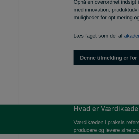
Opnå en overordnet indsigt
med innovation, produktudvikl
muligheder for optimering o
Læs faget som del af
akadem
Denne tilmelding er for d
Hvad er Værdikæden
Værdikæden i praksis referer
producere og levere sine prod