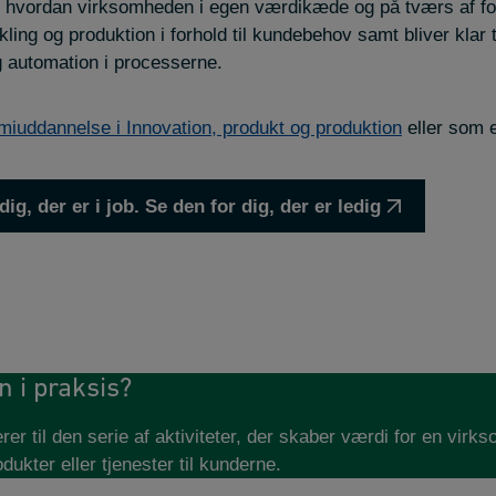
 i hvordan virksomheden i egen værdikæde og på tværs af f
ing og produktion i forhold til kundebehov samt bliver klar t
g automation i processerne.
iuddannelse i Innovation, produkt og produktion
eller som e
ig, der er i job. Se den for dig, der er ledig
 i praksis?
er til den serie af aktiviteter, der skaber værdi for en vir
ukter eller tjenester til kunderne.