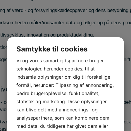
ing af værdi- og forsyningskædeopgaver og dens betydning p
irksomheden måler/indsamler data og følger op på dens pro
tlivscyklus, innovation og produktudvikling.
ktionsprocesser og –styring.
Samtykke til cookies
ogiske muligheder samt valg af teknologi til udvikling og drift
Vi og vores samarbejdspartnere bruger
teknologier, herunder cookies, til at
indsamle oplysninger om dig til forskellige
formål, herunder: Tilpasning af annoncering,
iver ud af, at du læser faget
bedre brugeroplevelse, funktionalitet,
statistik og marketing. Disse oplysninger
s- og/eller produktionsoptimeringsopgaver med viden om beho
kan blive delt med annoncerings- og
iden om samspillet mellem funktioner.
analysepartnere, som kan kombinere dem
g tværfagligt udviklingsarbejde i virksomheden med formålet a
med data, du tidligere har givet dem eller
rocesserne til at understøtte virksomhedens målsætninger.