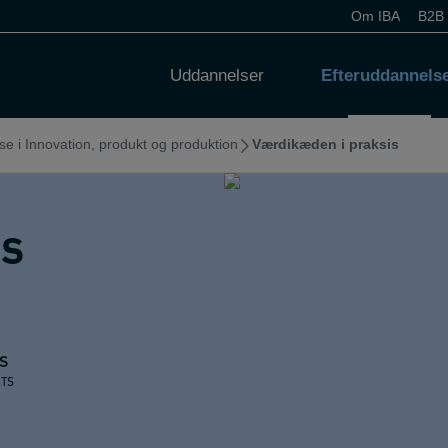
Om IBA
B2B
Uddannelser
Efteruddannels
 i Innovation, produkt og produktion
Værdikæden i praksis
is
S
CTS