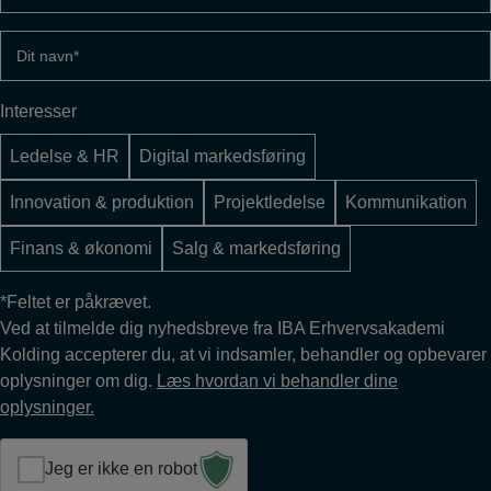
email
(Påkrævet)
Dit
navn
(Påkrævet)
Interesser
Ledelse & HR
Digital markedsføring
Innovation & produktion
Projektledelse
Kommunikation
Finans & økonomi
Salg & markedsføring
*Feltet er påkrævet.
Ved at tilmelde dig nyhedsbreve fra IBA Erhvervsakademi
Kolding accepterer du, at vi indsamler, behandler og opbevarer
oplysninger om dig.
Læs hvordan vi behandler dine
oplysninger.
Jeg er ikke en robot