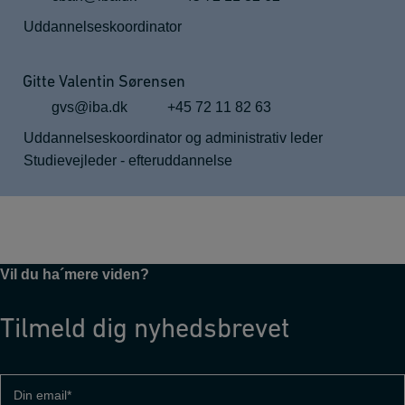
Uddannelseskoordinator
Gitte Valentin Sørensen
gvs@iba.dk
+45 72 11 82 63
Uddannelseskoordinator og administrativ leder
Studievejleder - efteruddannelse
Vil du ha´mere viden?
Tilmeld dig nyhedsbrevet
Din