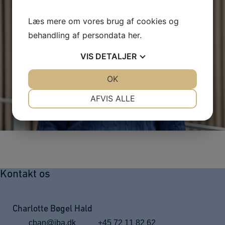
Læs mere om vores brug af cookies og
behandling af persondata
her
.
VIS
DETALJER
JA
NEJ
OK
JA
NEJ
NØDVENDIGE
PRÆFERENCER
AFVIS ALLE
JA
NEJ
JA
NEJ
MARKETING
STATISTIK
Kontakt os
Charlotte Bøgel Hald
cban@iba.dk
+45 72 11 82 62