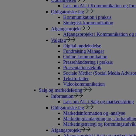
Uddannelsen
Læs om AU i Kommunikation og form
Obligatoriske fag
Kommunikation i praksis
Strategisk kommunikation
Afgangsprojekt
Afgangsprojekt i Kommunikation og 
Valgfag
Digital mødeledelse
Fundraising Manager
Online kommunikation
Pressehåndtering i praksis
Præsentationsteknik
Sociale Medier (Social Media Advisor
Tekstforfatter
Videokommunikation
Salg og markedsføring
Information
Læs om AU i Salg og markedsføring
Obligatoriske fag
Markedsinformation og -analyse
Marketingplanlægning og -forhandlin
Marketingstrategi og forretningsudvik
Afgangsprojekt
Afgangsprojekt i Salg og markedsføri