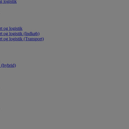
g logistik
t og logistik
rt og logistik (Indkøb)
t og logistik (Transport)
(hybrid)