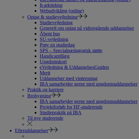
It-arkitektur
Webudvikling (online)
Optag & studievejledning
Studievejledning
Generelt om optag på videregående uddannelser
Åbent hus
SU-vejledning
Prøv en studiedag
SPS – Specialpædagogisk støtte
Handicaptillæg
Ungdomskort
eVejledning & UddannelsesGuiden
Merit
Uddannelser med vinteroptag
IBA samarbejder gerne med ungdomsuddannelser
Praktik og karriere
Brobygning
IBA samarbejder gerne med ungdomsuddannelser
Projektforløb for HF-studerende
Studiepraktik på IBA
Til nye studerende
Efteruddannelser