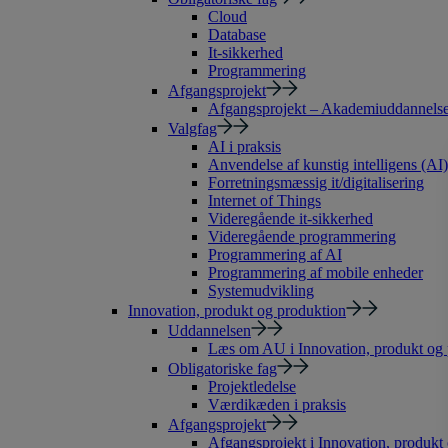
Cloud
Database
It-sikkerhed
Programmering
Afgangsprojekt
Afgangsprojekt – Akademiuddannelse 
Valgfag
AI i praksis
Anvendelse af kunstig intelligens (AI)
Forretningsmæssig it/digitalisering
Internet of Things
Videregående it-sikkerhed
Videregående programmering
Programmering af AI
Programmering af mobile enheder
Systemudvikling
Innovation, produkt og produktion
Uddannelsen
Læs om AU i Innovation, produkt og 
Obligatoriske fag
Projektledelse
Værdikæden i praksis
Afgangsprojekt
Afgangsprojekt i Innovation, produkt