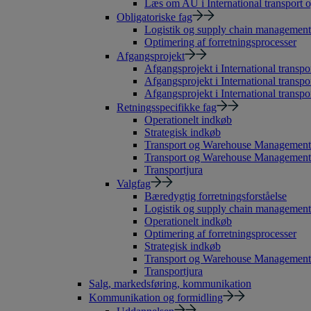
Læs om AU i International transport o
Obligatoriske fag
Logistik og supply chain management
Optimering af forretningsprocesser
Afgangsprojekt
Afgangsprojekt i International transpor
Afgangsprojekt i International transpo
Afgangsprojekt i International transpor
Retningsspecifikke fag
Operationelt indkøb
Strategisk indkøb
Transport og Warehouse Management
Transport og Warehouse Management 
Transportjura
Valgfag
Bæredygtig forretningsforståelse
Logistik og supply chain management
Operationelt indkøb
Optimering af forretningsprocesser
Strategisk indkøb
Transport og Warehouse Management
Transportjura
Salg, markedsføring, kommunikation
Kommunikation og formidling