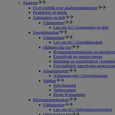
Akademi
Få et overblik over akademiuddannelser
Produktion og teknik
Automation og drift
Uddannelsen
Læs om AU i Automation og drift
Energiteknologi
Uddannelsen
Læs om AU i Energiteknologi
Obligatoriske fag
Bygningskonstruktioner og energiforb
Energifysik og energisystemer
Indeklima og energiforbrug i komple
Energieffektiv bæredygtig projekterin
Afgangsprojekt
Afgangsprojekt i Energiteknologi
Valgfag
Solcelleanlæg
Varmepumper
Drone til inspektion
Informationsteknologi
Uddannelsen
Læs om AU i Informationsteknologi
Obligatoriske fag