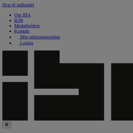
Hop til indholdet
Om IBA
B2B
Medarbejdere
Kontakt
Min uddannelsesplan
Logins