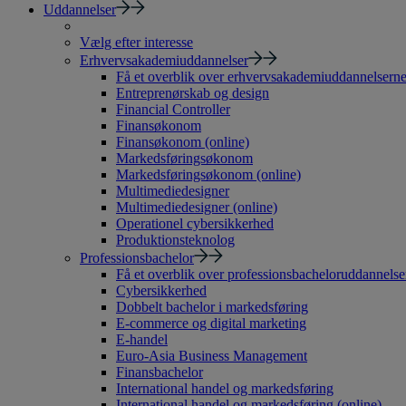
Uddannelser
Vælg efter interesse
Erhvervsakademiuddannelser
Få et overblik over erhvervsakademiuddannelsern
Entreprenørskab og design
Financial Controller
Finansøkonom
Finansøkonom (online)
Markedsføringsøkonom
Markedsføringsøkonom (online)
Multimediedesigner
Multimediedesigner (online)
Operationel cybersikkerhed
Produktionsteknolog
Professionsbachelor
Få et overblik over professionsbacheloruddannelse
Cybersikkerhed
Dobbelt bachelor i markedsføring
E-commerce og digital marketing
E-handel
Euro-Asia Business Management
Finansbachelor
International handel og markedsføring
International handel og markedsføring (online)