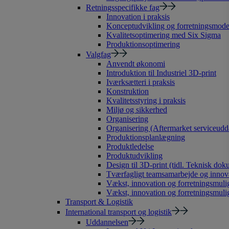
Retningsspecifikke fag
Innovation i praksis
Konceptudvikling og forretningsmode
Kvalitetsoptimering med Six Sigma
Produktionsoptimering
Valgfag
Anvendt økonomi
Introduktion til Industriel 3D-print
Iværksætteri i praksis
Konstruktion
Kvalitetsstyring i praksis
Miljø og sikkerhed
Organisering
Organisering (Aftermarket serviceudd
Produktionsplanlægning
Produktledelse
Produktudvikling
Design til 3D-print (tidl. Teknisk dok
Tværfagligt teamsamarbejde og innov
Vækst, innovation og forretningsmulig
Vækst, innovation og forretningsmuli
Transport & Logistik
International transport og logistik
Uddannelsen