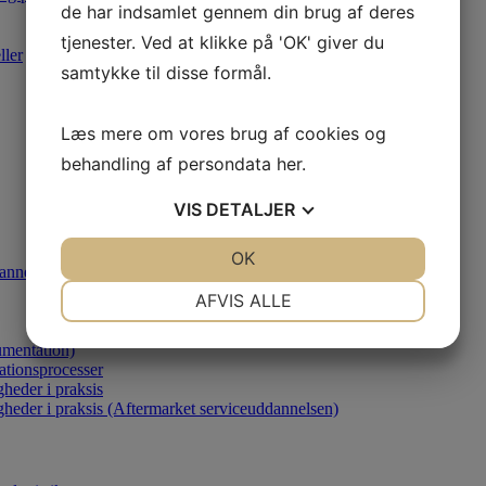
de har indsamlet gennem din brug af deres
tjenester. Ved at klikke på 'OK' giver du
ller
samtykke til disse formål.
Læs mere om vores brug af cookies og
behandling af persondata
her
.
VIS
DETALJER
JA
NEJ
OK
JA
NEJ
annelsen)
NØDVENDIGE
PRÆFERENCER
AFVIS ALLE
JA
NEJ
JA
NEJ
umentation)
MARKETING
STATISTIK
ationsprocesser
heder i praksis
gheder i praksis (Aftermarket serviceuddannelsen)