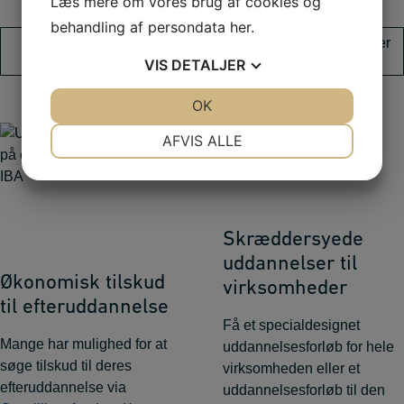
Læs mere om vores brug af cookies og
behandling af persondata
her
.
Læs mere om
Hør om dine muligheder
karrieremøde
for merit her
VIS
DETALJER
JA
NEJ
OK
JA
NEJ
NØDVENDIGE
PRÆFERENCER
AFVIS ALLE
JA
NEJ
JA
NEJ
MARKETING
STATISTIK
Skræddersyede
uddannelser til
Økonomisk tilskud
virksomheder
til efteruddannelse
Få et specialdesignet
Mange har mulighed for at
uddannelsesforløb for hele
søge tilskud til deres
virksomheden eller et
efteruddannelse via
uddannelsesforløb til den