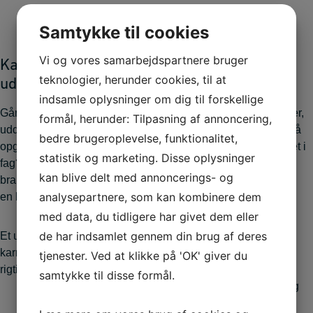
Samtykke til cookies
Vi og vores samarbejdspartnere bruger
Karrieremøde &
Realkompetence­
teknologier, herunder cookies, til at
uddannelsesplan
vurdering
indsamle oplysninger om dig til forskellige
Går du med drømme om
Har du viden og erfaringer,
formål, herunder: Tilpasning af annoncering,
uddannelse eller
men aldrig fået et papir på
bedre brugeroplevelse, funktionalitet,
opgradering inden for dit
det? Og er du interesseret i
statistik og marketing. Disse oplysninger
fag? Eller har du lyst til et
at komme i gang med en
kan blive delt med annoncerings- og
brancheskifte, jobskifte eller
efteruddannelse på
analysepartnere, som kan kombinere dem
en helt ny karriere?
akademi- eller
diplomniveau?
med data, du tidligere har givet dem eller
de har indsamlet gennem din brug af deres
Et uforpligtende
karrieremøde kan være det
Så bør du overveje at få
tjenester. Ved at klikke på 'OK' giver du
rigtige for dig.
lavet en
samtykke til disse formål.
realkompetencevurdering
(RKV).