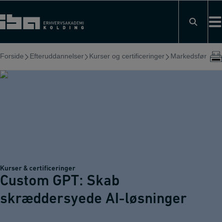
Hop
til
indholdet
Forside
Efteruddannelser
Kurser og certificeringer
Markedsføring, s
Kurser & certificeringer
Custom GPT: Skab
skræddersyede AI-løsninger