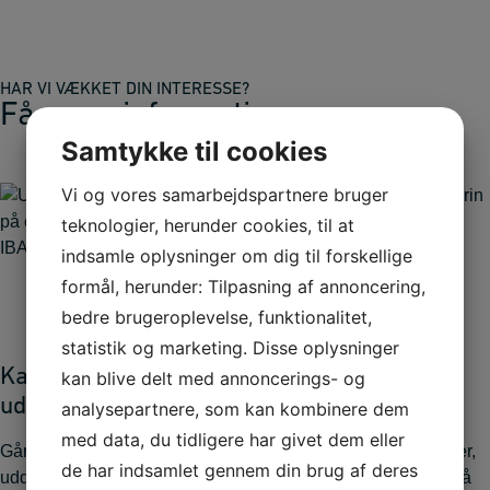
HAR VI VÆKKET DIN INTERESSE?
Få mere information
Samtykke til cookies
Vi og vores samarbejdspartnere bruger
teknologier, herunder cookies, til at
indsamle oplysninger om dig til forskellige
formål, herunder: Tilpasning af annoncering,
bedre brugeroplevelse, funktionalitet,
statistik og marketing. Disse oplysninger
Karrieremøde &
Realkompetence­
kan blive delt med annoncerings- og
uddannelsesplan
vurdering
analysepartnere, som kan kombinere dem
med data, du tidligere har givet dem eller
Går du med drømme om
Har du viden og erfaringer,
de har indsamlet gennem din brug af deres
uddannelse eller
men aldrig fået et papir på