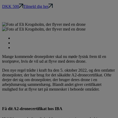
DKK 500
Tilmeld dig her
Praktisk information
Kontakt og information
Læs om efteruddannelser på IBA
Mange kommende dronepiloter skal nu møde fysisk frem til en
teoriprøve, hvis de vil ud at flyve med deres drone.
Den nye regel trådte i kraft fra den 5. oktober 2022, og den omfatter
dronepiloter, der har brug for det såkaldte A2-dronecertifikat. Ofte
drejer det sig om dronepiloter, der bruger deres drone i en
arbejdsmæssig sammenhæng. Blandt andet giver certifikatet
mulighed for at flyve tæt på mennesker i beboede områder.
Få dit A2-dronecertifikat hos IBA