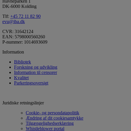
Havneparken 1
DK-6000 Kolding
Tlf:
+45 72 11 82 90
evu@iba.dk
CVR: 31642124
EAN: 5798000560260
P-nummer: 1014693609
Information
Bibliotek
Forskning og udvikling
Information til censorer
Kvalitet
Parkeringsoversigt
Juridiske retningslinjer
Cookie- og persondatapolitik
Ændring af dit cookiesamtykke
Tilgængelighedserklæring
Whistleblower portal