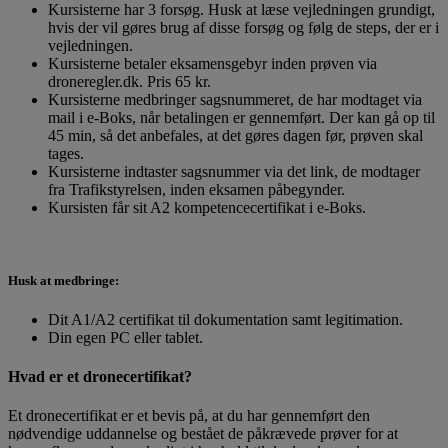
Kursisterne har 3 forsøg. Husk at læse vejledningen grundigt,
hvis der vil gøres brug af disse forsøg og følg de steps, der er i
vejledningen.
Kursisterne betaler eksamensgebyr inden prøven via
droneregler.dk. Pris 65 kr.
Kursisterne medbringer sagsnummeret, de har modtaget via
mail i e-Boks, når betalingen er gennemført. Der kan gå op til
45 min, så det anbefales, at det gøres dagen før, prøven skal
tages.
Kursisterne indtaster sagsnummer via det link, de modtager
fra Trafikstyrelsen, inden eksamen påbegynder.
Kursisten får sit A2 kompetencecertifikat i e-Boks.
Husk at medbringe:
Dit A1/A2 certifikat til dokumentation samt legitimation.
Din egen PC eller tablet.
Hvad er et dronecertifikat?
Et dronecertifikat er et bevis på, at du har gennemført den
nødvendige uddannelse og bestået de påkrævede prøver for at