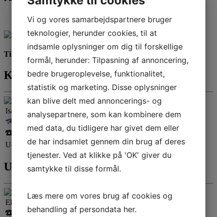
Samtykke til cookies
Vi og vores samarbejdspartnere bruger
teknologier, herunder cookies, til at
indsamle oplysninger om dig til forskellige
Tilskudsmuligheder til efteruddannelse
formål, herunder: Tilpasning af annoncering,
bedre brugeroplevelse, funktionalitet,
Kontakt og information
statistik og marketing. Disse oplysninger
kan blive delt med annoncerings- og
Isabel Garde-Hansen
analysepartnere, som kan kombinere dem
igha@iba.dk
med data, du tidligere har givet dem eller
+45 72 11 82 31
de har indsamlet gennem din brug af deres
Uddannelseskoordinator
tjenester. Ved at klikke på 'OK' giver du
Undervisere
samtykke til disse formål.
Læs mere om vores brug af cookies og
Eli Winther Krogsholm
behandling af persondata
her
.
+45 72 11 82 06