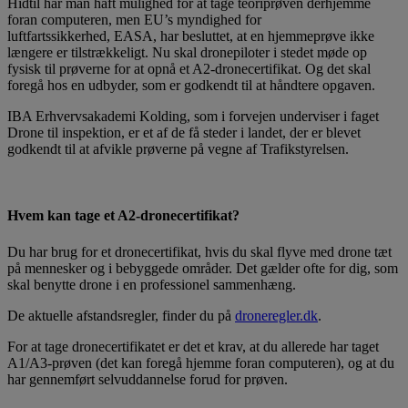
Hidtil har man haft mulighed for at tage teoriprøven derhjemme
foran computeren, men EU’s myndighed for
luftfartssikkerhed, EASA, har besluttet, at en hjemmeprøve ikke
længere er tilstrækkeligt. Nu skal dronepiloter i stedet møde op
fysisk til prøverne for at opnå et A2-dronecertifikat. Og det skal
foregå hos en udbyder, som er godkendt til at håndtere opgaven.
IBA Erhvervsakademi Kolding, som i forvejen underviser i faget
Drone til inspektion, er et af de få steder i landet, der er blevet
godkendt til at afvikle prøverne på vegne af Trafikstyrelsen.
Hvem kan tage et A2-dronecertifikat?
Du har brug for et dronecertifikat, hvis du skal flyve med drone tæt
på mennesker og i bebyggede områder. Det gælder ofte for dig, som
skal benytte drone i en professionel sammenhæng.
De aktuelle afstandsregler, finder du på
droneregler.dk
.
For at tage dronecertifikatet er det et krav, at du allerede har taget
A1/A3-prøven (det kan foregå hjemme foran computeren), og at du
har gennemført selvuddannelse forud for prøven.