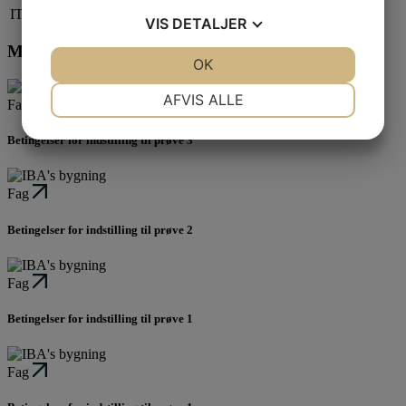
IT-projektleder
VIS
DETALJER
Måske kunne du også være interesseret i:
JA
NEJ
OK
JA
NEJ
NØDVENDIGE
PRÆFERENCER
AFVIS ALLE
Fag
JA
NEJ
JA
NEJ
Betingelser for indstilling til prøve 3
MARKETING
STATISTIK
Fag
Betingelser for indstilling til prøve 2
Fag
Betingelser for indstilling til prøve 1
Fag