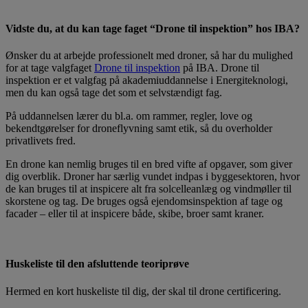
Vidste du, at du kan tage faget “Drone til inspektion” hos IBA?
Ønsker du at arbejde professionelt med droner, så har du mulighed
for at tage valgfaget
Drone til inspektion
på IBA. Drone til
inspektion er et valgfag på akademiuddannelse i Energiteknologi,
men du kan også tage det som et selvstændigt fag.
På uddannelsen lærer du bl.a. om rammer, regler, love og
bekendtgørelser for droneflyvning samt etik, så du overholder
privatlivets fred.
En drone kan nemlig bruges til en bred vifte af opgaver, som giver
dig overblik. Droner har særlig vundet indpas i byggesektoren, hvor
de kan bruges til at inspicere alt fra solcelleanlæg og vindmøller til
skorstene og tag. De bruges også ejendomsinspektion af tage og
facader – eller til at inspicere både, skibe, broer samt kraner.
Huskeliste til den afsluttende teoriprøve
Hermed en kort huskeliste til dig, der skal til drone certificering.