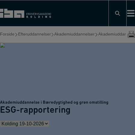
Hop
til
indholdet
Forside
Efteruddannelser
Akademiuddannelser
Akademiuddannelse 
Akademiuddannelse i Bæredygtighed og grøn omstilling
ESG-rapportering