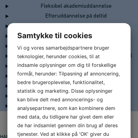
Fleksibel akademiuddannelse
Efteruddannelse på deltid
Hvor lang tid tager en akademiuddannelse?
Samtykke til cookies
Sådan er akademiuddannelsen opbygget
Skræddersy din akademiuddannelse
Vi og vores samarbejdspartnere bruger
Akademiuddannelse - dit alternativ til HD 1. del
teknologier, herunder cookies, til at
indsamle oplysninger om dig til forskellige
Niveau
formål, herunder: Tilpasning af annoncering,
Optagelseskrav
bedre brugeroplevelse, funktionalitet,
Indledende studieforberedelse
statistik og marketing. Disse oplysninger
Handelsbetingelser
kan blive delt med annoncerings- og
Afmeldingsbetingelser
analysepartnere, som kan kombinere dem
med data, du tidligere har givet dem eller
de har indsamlet gennem din brug af deres
tjenester. Ved at klikke på 'OK' giver du
HAR VI VÆKKET DIN INTERESSE?