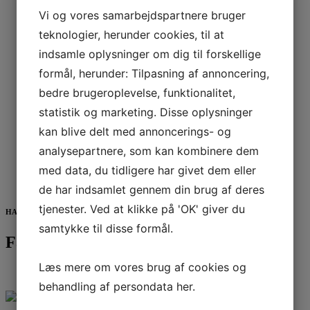
5 ECTS
Vi og vores samarbejdspartnere bruger
Virksomheden og certificeringer, rapportering og
dokumentation
teknologier, herunder cookies, til at
5 ECTS
indsamle oplysninger om dig til forskellige
Virksomhedens sociale ansvarlighed
formål, herunder: Tilpasning af annoncering,
Valgfag
bedre brugeroplevelse, funktionalitet,
5 ECTS
Bæredygtigt indkøb
statistik og marketing. Disse oplysninger
5 ECTS
kan blive delt med annoncerings- og
Livscyklusanalyser
analysepartnere, som kan kombinere dem
Afgangsprojekt
med data, du tidligere har givet dem eller
15 ECTS
Afgangsprojekt
de har indsamlet gennem din brug af deres
tjenester. Ved at klikke på 'OK' giver du
HAR VI VÆKKET DIN INTERESSE?
samtykke til disse formål.
Få mere information
Læs mere om vores brug af cookies og
behandling af persondata
her
.