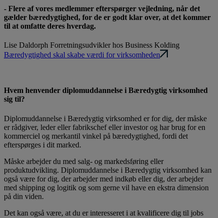
-
F
l
e
r
e
a
f
v
o
r
e
s
m
e
d
l
e
m
m
e
r
e
f
t
e
r
s
p
ø
r
g
e
r
v
e
j
l
e
d
n
i
n
g
,
n
å
r
d
e
t
g
æ
l
d
e
r
b
æ
r
e
d
y
g
t
i
g
h
e
d
,
f
o
r
d
e
e
r
g
o
d
t
k
l
a
r
o
v
e
r
,
a
t
d
e
t
k
o
m
m
e
r
t
i
l
a
t
o
m
f
a
t
t
e
d
e
r
e
s
h
v
e
r
d
a
g
.
Lise Daldorph
Forretningsudvikler hos Business Kolding
Bæredygtighed skal skabe værdi for virksomheden
Hvem henvender diplomuddannelse i Bæredygtig virksomhed
sig til?
Diplomuddannelse i Bæredygtig virksomhed er for dig, der måske
er rådgiver, leder eller fabrikschef eller investor og har brug for en
kommerciel og merkantil vinkel på bæredygtighed, fordi det
efterspørges i dit marked.
Måske arbejder du med salg- og markedsføring eller
produktudvikling. Diplomuddannelse i Bæredygtig virksomhed kan
også være for dig, der arbejder med indkøb eller dig, der arbejder
med shipping og logitik og som gerne vil have en ekstra dimension
på din viden.
Det kan også være, at du er interesseret i at kvalificere dig til jobs