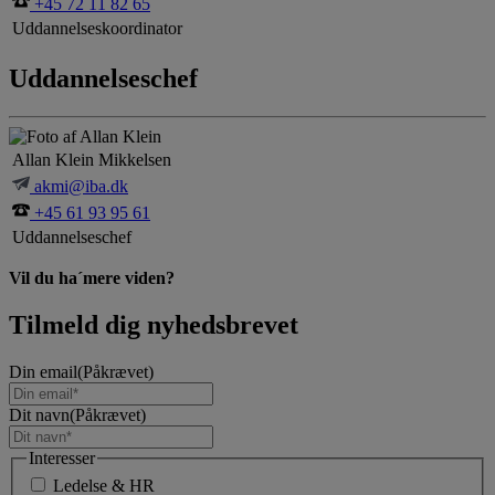
+45 72 11 82 65
Uddannelseskoordinator
Uddannelseschef
Allan Klein Mikkelsen
akmi@iba.dk
+45 61 93 95 61
Uddannelseschef
Vil du ha´mere viden?
Tilmeld dig nyhedsbrevet
Din email
(Påkrævet)
Dit navn
(Påkrævet)
Interesser
Ledelse & HR