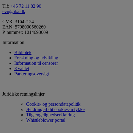
Tlf:
+45 72 11 82 90
evu@iba.dk
CVR: 31642124
EAN: 5798000560260
P-nummer: 1014693609
Information
Bibliotek
Forskning og udvikling
Information til censorer
Kvalitet
Parkeringsoversigt
Juridiske retningslinjer
Cookie- og persondatapolitik
Ændring af dit cookiesamtykke
Tilgængelighedserklæring
Whistleblower portal