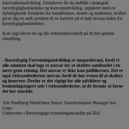
innovationsudvikling. Derudover får du indblik i strategisk
bæredygtighedsledelse og konceptudvikling, suppleret med en
dybdegående forståelse for kundebehov, trends og tendenser, hvilket
giver dig en unik position til en karriere på et højt niveau inden for
bæredygtighedsledelse.
Kort sagt bliver du og din virksomhed klædt på til den grønne
omstilling.
-
B
æ
r
e
d
y
g
t
i
g
F
o
r
r
e
t
n
i
n
g
s
u
d
v
i
k
l
i
n
g
e
r
m
e
g
a
r
e
l
e
v
a
n
t
,
f
o
r
d
i
v
i
a
l
l
e
s
a
m
m
e
n
s
k
a
l
t
a
g
e
e
t
a
n
s
v
a
r
f
o
r
a
t
s
k
u
b
b
e
s
a
m
f
u
n
d
e
t
i
e
n
m
e
r
e
g
r
ø
n
r
e
t
n
i
n
g
.
D
e
t
a
n
s
v
a
r
e
r
i
k
k
e
k
u
n
p
o
l
i
t
i
k
e
r
n
e
s
.
D
e
t
e
r
o
g
s
å
v
i
r
k
s
o
m
h
e
d
e
r
n
e
s
a
n
s
v
a
r
,
f
o
r
d
i
d
e
h
a
r
e
v
n
e
n
t
i
l
a
t
s
k
a
l
e
r
e
o
g
i
n
n
o
v
e
r
e
.
D
e
r
f
o
r
e
r
d
e
t
v
i
g
t
i
g
t
f
o
r
a
l
l
e
u
d
v
i
k
l
e
r
e
o
g
b
e
s
l
u
t
n
i
n
g
s
t
a
g
e
r
e
u
d
e
i
v
i
r
k
s
o
m
h
e
d
e
r
n
e
,
a
t
d
e
f
o
r
m
å
r
a
t
f
a
v
n
e
d
e
t
h
e
r
o
m
r
å
d
e
.
Alis Sindbjerg Hinrichsen
Senior Transformation Manager hos
Lego.
Underviser i Bæredygtige forretningsmodeller på IBA