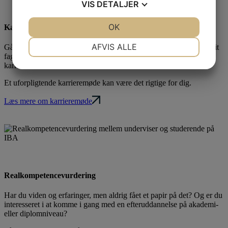
VIS
DETALJER
JA
NEJ
OK
JA
NEJ
Karrieremøde & uddannelsesplan
NØDVENDIGE
PRÆFERENCER
AFVIS ALLE
Går du med drømme om uddannelse eller opgradering inden for dit
fag? Eller har du lyst til et brancheskifte, jobskifte eller en helt ny
JA
NEJ
JA
NEJ
karriere?
MARKETING
STATISTIK
Et uforpligtende karrieremøde kan være det rigtige for dig.
Læs mere om karrieremøde
Realkompetence­vurdering
Har du viden og erfaringer, men aldrig fået et papir på det? Og er du
interesseret i at komme i gang med en efteruddannelse på akademi-
eller diplomniveau?