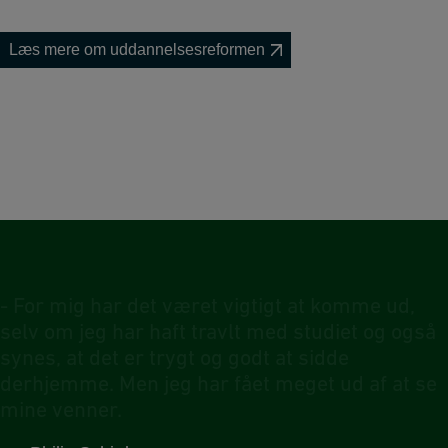
Læs mere om uddannelsesreformen
-
F
o
r
m
i
g
h
a
r
d
e
t
v
æ
r
e
t
v
i
g
t
i
g
t
a
t
k
o
m
m
e
u
d
,
s
e
l
v
o
m
j
e
g
h
a
r
h
a
f
t
t
r
a
v
l
t
m
e
d
s
t
u
d
i
e
t
o
g
o
g
s
å
s
y
n
e
s
,
a
t
d
e
t
e
r
t
r
y
g
t
o
g
g
o
d
t
a
t
s
i
d
d
e
d
e
r
h
j
e
m
m
e
.
M
e
n
j
e
g
h
a
r
f
å
e
t
m
e
g
e
t
u
d
a
f
a
t
s
e
m
i
n
e
v
e
n
n
e
r
.