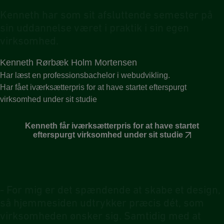
K
e
n
n
e
t
h
h
a
r
s
o
m
s
i
t
a
f
s
l
u
t
t
e
n
d
e
s
e
m
e
s
t
e
r
p
å
s
i
n
u
d
d
a
n
n
e
l
s
e
v
æ
r
e
t
i
p
r
a
k
t
i
k
i
s
i
n
e
g
e
n
v
i
r
k
s
o
m
h
e
d
.
Kenneth Rørbæk Holm Mortensen
Har læst en professionsbachelor i webudvikling.
Har fået iværksætterpris for at have startet efterspurgt
virksomhed under sit studie
Kenneth får iværksætterpris for at have startet
efterspurgt virksomhed under sit studie
-
F
o
r
m
i
g
e
r
d
e
t
s
p
æ
n
d
e
n
d
e
a
t
s
k
a
b
e
e
t
d
e
s
i
g
n
,
s
å
h
j
e
m
m
e
s
i
d
e
n
u
d
t
r
y
k
k
e
r
p
r
æ
c
i
s
d
é
t
,
s
o
m
v
i
r
k
s
o
m
h
e
d
e
n
ø
n
s
k
e
r
s
i
g
.
S
a
m
t
i
d
i
g
m
e
d
a
t