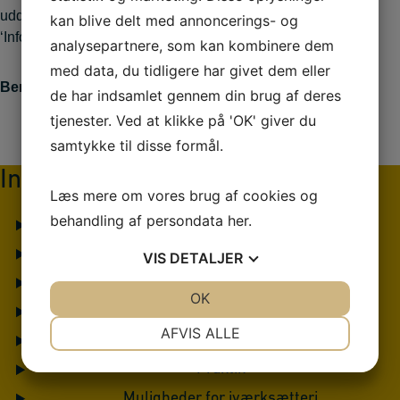
uddannelsen. Du kan finde flere oplysninger om dette under
kan blive delt med annoncerings- og
‘Information om uddannelsen’ længere nede på siden.
analysepartnere, som kan kombinere dem
med data, du tidligere har givet dem eller
Bemærk, at undervisningen ikke optages.
de har indsamlet gennem din brug af deres
tjenester. Ved at klikke på 'OK' giver du
samtykke til disse formål.
Information om uddannelsen
Læs mere om vores brug af cookies og
behandling af persondata
her
.
Uddannelsens varighed og opbygning
Job og karriere
VIS
DETALJER
Videreuddannelse
JA
NEJ
OK
JA
NEJ
Studieordning
NØDVENDIGE
PRÆFERENCER
AFVIS ALLE
Undervisere
JA
NEJ
JA
NEJ
Praktik
MARKETING
STATISTIK
Muligheder for iværksætteri