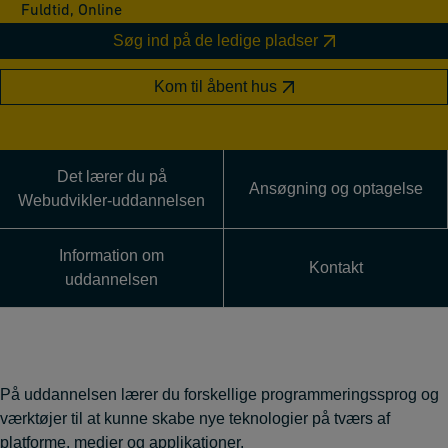
Fuldtid, Online
Søg ind på de ledige pladser
Kom til åbent hus
Det lærer du på
Ansøgning og optagelse
Webudvikler-uddannelsen
Information om
Kontakt
uddannelsen
På uddannelsen lærer du forskellige programmeringssprog og
værktøjer til at kunne skabe nye teknologier på tværs af
platforme, medier og applikationer.