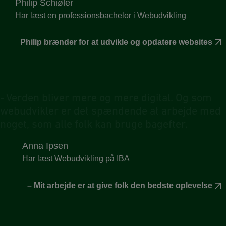
Philip Schiøler
Har læst en professionsbachelor i Webudvikling
Philip brænder for at udvikle og opdatere websites
-
V
e
r
d
e
n
b
l
i
v
e
r
m
e
r
e
o
g
m
e
r
e
d
i
g
i
t
a
l
.
O
g
s
o
m
w
e
b
u
d
v
i
k
l
e
r
e
r
d
e
t
s
p
æ
n
d
e
n
d
e
a
t
a
r
b
e
j
d
e
m
e
d
n
o
g
e
t
,
s
o
m
a
l
l
e
f
o
l
k
k
a
n
b
r
u
g
e
b
a
g
e
f
t
e
r
.
Anna Ipsen
Har læst Webudvikling på IBA
– Mit arbejde er at give folk den bedste oplevelse