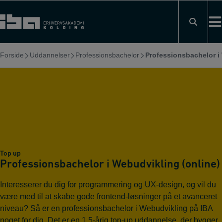
Hop
til
indholdet
Forside
Uddannelser
Professionsbachelor
Professionsbachelor i
Top up
Professionsbachelor i Webudvikling (online)
Interesserer du dig for programmering og UX-design, og vil du
være med til at skabe gode frontend-løsninger på et avanceret
niveau? Så er en professionsbachelor i Webudvikling på IBA
noget for dig. Det er en 1,5-årig top-up uddannelse, der bygger