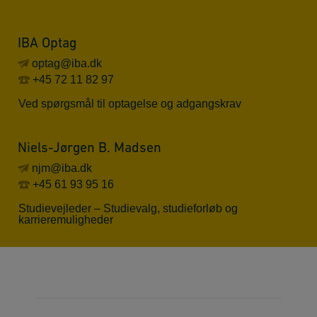
IBA Optag
optag@iba.dk
+45 72 11 82 97
Ved spørgsmål til optagelse og adgangskrav
Niels-Jørgen B. Madsen
njm@iba.dk
+45 61 93 95 16
Studievejleder – Studievalg, studieforløb og
karrieremuligheder