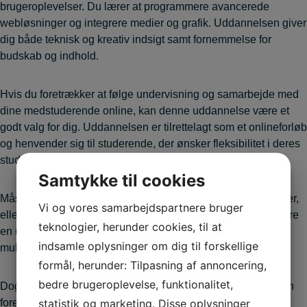
brugeroplevelser. Du lærer at programmere avancerede
webløsninger og integrere medier og grafik. Uddannelsen giver
dig både teknisk og kreativ indsigt samt fornemmelse for
budskab og indhold.
Hvis du foretrækker at følge undervisning og samarbejde med
dine medstuderende online, kan denne uddannelse være et
godt valg for dig. Uddannelsen er tilrettelagt som et onlineforløb
og henvender sig til studerende, der ønsker fleksibilitet i deres
studieform og trives med at planlægge deres egen tid.
Samtykke til cookies
Måske er du elitesportsudøver med en travl træningskalender,
Vi og vores samarbejdspartnere bruger
eller også bor du langt fra IBA, hvor daglig transport ville være
teknologier, herunder cookies, til at
en udfordring. Uanset årsagen giver onlineundervisning dig
indsamle oplysninger om dig til forskellige
mulighed for at studere, uanset hvor du befinder dig.
formål, herunder: Tilpasning af annoncering,
bedre brugeroplevelse, funktionalitet,
Dog skal du være opmærksom på, at selvom undervisningen
statistik og marketing. Disse oplysninger
foregår online, skal du stadig i praktik som en del af