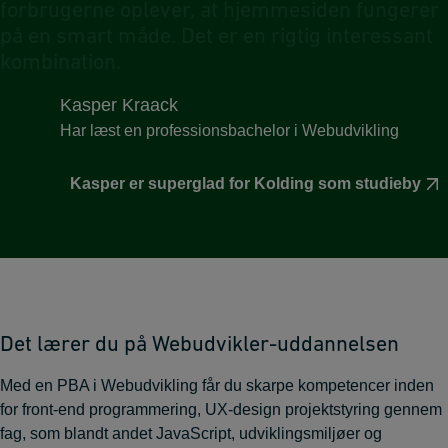
f
o
r
b
r
u
g
e
r
n
e
o
p
l
e
v
e
r
,
a
t
h
j
e
m
m
e
s
i
d
e
n
f
u
n
g
e
r
e
r
p
å
e
n
s
m
a
r
t
m
å
d
e
.
D
e
t
e
r
e
n
r
i
g
t
i
g
i
n
t
e
r
e
s
s
a
n
t
k
o
m
b
i
n
a
t
i
o
n
.
Kasper Kraack
Har læst en professionsbachelor i Webudvikling
Kasper er superglad for Kolding som studieby
Det lærer du på Webudvikler-uddannelsen
Med en PBA i Webudvikling får du skarpe kompetencer inden
for front-end programmering, UX-design projektstyring gennem
fag, som blandt andet JavaScript, udviklingsmiljøer og