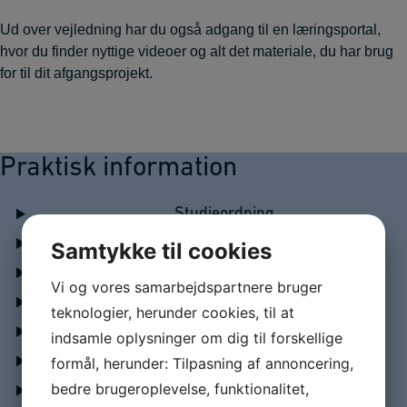
Ud over vejledning har du også adgang til en læringsportal,
hvor du finder nyttige videoer og alt det materiale, du har brug
for til dit afgangsprojekt.
Praktisk information
Studieordning
Fleksibel akademiuddannelse
Samtykke til cookies
Studieordning
Vi og vores samarbejdspartnere bruger
Efteruddannelse på deltid
teknologier, herunder cookies, til at
Hvor lang tid tager en akademiuddannelse?
indsamle oplysninger om dig til forskellige
Sådan er akademiuddannelsen opbygget
formål, herunder: Tilpasning af annoncering,
bedre brugeroplevelse, funktionalitet,
Skræddersy din akademiuddannelse