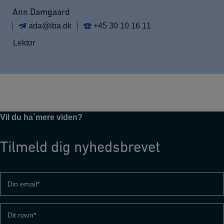
Ann Damgaard
ada@iba.dk
+45 30 10 16 11
Lektor
Vil du ha´mere viden?
Tilmeld dig nyhedsbrevet
Din
email
(Påkrævet)
Dit
navn