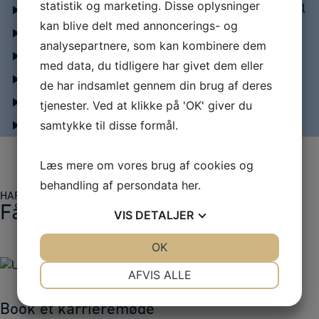
statistik og marketing. Disse oplysninger
Akademiuddannelse - dit alternativ til HD 1. del
kan blive delt med annoncerings- og
Niveau
analysepartnere, som kan kombinere dem
Optagelseskrav
med data, du tidligere har givet dem eller
Indledende studieforberedelse
de har indsamlet gennem din brug af deres
Handelsbetingelser
tjenester. Ved at klikke på 'OK' giver du
samtykke til disse formål.
Afmeldingsbetingelser
Læs mere om vores brug af cookies og
behandling af persondata
her
.
HAR VI VÆKKET DIN INTERESSE?
Få mere information
VIS
DETALJER
JA
NEJ
OK
JA
NEJ
NØDVENDIGE
PRÆFERENCER
AFVIS ALLE
JA
NEJ
JA
NEJ
Book et karrieremøde
MARKETING
STATISTIK