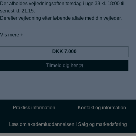
Der afholdes vejledningsaften torsdag i uge 38 kl. 18:00 til
senest kl. 21:15.
Derefter vejledning efter løbende aftale med din vejleder.
Vis mere +
Prisen er eksklusiv litteratur. Du modtager information om
evt. litteraturkøb sammen med din optagelse ca. 10 dage før
vejledningsaftenen. Litteraturudgift udgør ca. kr. 500.
DKK 7.000
Tilmeld dig her
Vi tager forbehold for ændringer.
Praktisk information
Kontakt og information
Læs om akademiuddannelsen i Salg og markedsføring