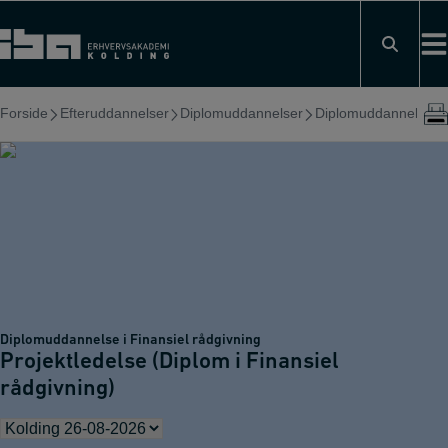
Hop
til
indholdet
Forside
Efteruddannelser
Diplomuddannelser
Diplomuddannelse i F
Diplomuddannelse i Finansiel rådgivning
Projektledelse (Diplom i Finansiel
rådgivning)