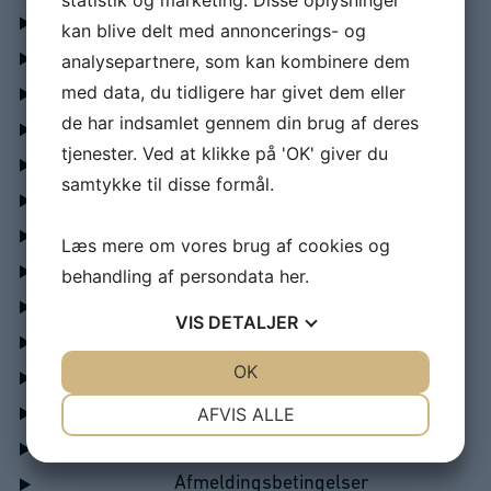
statistik og marketing. Disse oplysninger
Optagelseskrav
kan blive delt med annoncerings- og
Realkompetencevurdering
analysepartnere, som kan kombinere dem
med data, du tidligere har givet dem eller
Økonomi & tilskud
de har indsamlet gennem din brug af deres
Karrieremøde
tjenester. Ved at klikke på 'OK' giver du
Niveau
samtykke til disse formål.
Diplomuddannelse – dit alternativ til HD 2. del
Hvor lang tid tager en diplomuddannelse?
Læs mere om vores brug af cookies og
Efteruddannelse på deltid
behandling af persondata
her
.
Sådan er en diplomuddannelse opbygget
VIS
DETALJER
Skræddersy din diplomuddannelse
JA
NEJ
OK
JA
NEJ
Introduktion til videnskabsteori
NØDVENDIGE
PRÆFERENCER
Hjælp til eksamensangst
AFVIS ALLE
Handelsbetingelser
JA
NEJ
JA
NEJ
MARKETING
STATISTIK
Afmeldingsbetingelser