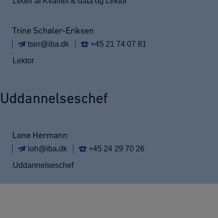
Leder af Kvalitet & data og Lektor
Trine Schøler-Eriksen
tser@iba.dk
+45 21 74 07 81
Lektor
Uddannelseschef
Lone Hermann
loh@iba.dk
+45 24 29 70 26
Uddannelseschef