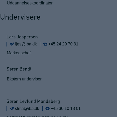
Uddannelseskoordinator
Undervisere
Lars Jespersen
ljes@iba.dk
+45 24 29 70 31
Markedschef
Søren Bendt
Ekstern underviser
Søren Løvlund Mandsberg
slma@iba.dk
+45 30 10 18 01