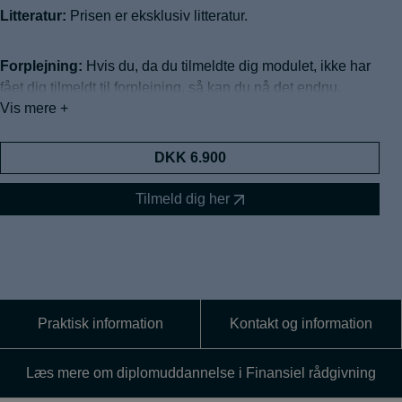
Litteratur:
Prisen er eksklusiv litteratur.
Forplejning:
Hvis du, da du tilmeldte dig modulet, ikke har
fået dig tilmeldt til forplejning, så kan du nå det endnu.
Vis mere +
Der er nemlig mulighed for tilkøb af forplejning til kr. 240,-
pr. dag ekskl. moms
Forplejningen består af morgenmad, frokost inkl.
DKK 6.900
drikkevarer samt eftermiddagskage.
Kaffe, the og andre varianter af varme drikke og koldt vand
Tilmeld dig her
er tilgængelig ub hele dagen.
Har du ikke fået dig tilmeldt forplejning endnu, så send mig
blot en mail på jbda@iba.dk, så bestiller jeg til dig.
Praktisk information
Kontakt og information
Læs mere om diplomuddannelse i Finansiel rådgivning