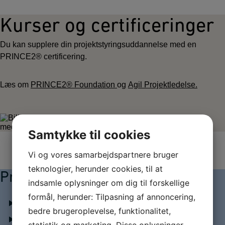
Kurser og certificeringer
Du kan supplere din projektstyringsuddannelse med en
PRINCE2® certificering.
Læs om
PRINCE2® Foundation
og
Agil Projektledelse.
Samtykke til cookies
Vi og vores samarbejdspartnere bruger
teknologier, herunder cookies, til at
Praktisk information
indsamle oplysninger om dig til forskellige
formål, herunder: Tilpasning af annoncering,
Studieordning
bedre brugeroplevelse, funktionalitet,
Fleksibel diplomuddannelse