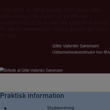
-
V
i
d
s
t
e
d
u
,
a
t
r
i
g
t
i
g
m
a
n
g
e
,
s
o
m
s
ø
g
e
r
e
f
t
e
r
-
e
l
l
e
r
v
i
d
e
r
e
u
d
d
a
n
n
e
l
s
e
h
e
r
p
å
I
B
A
,
h
a
r
m
u
l
i
g
h
e
d
f
o
r
a
t
f
å
ø
k
o
n
o
m
i
s
k
h
j
æ
l
p
t
i
l
a
t
b
e
t
a
l
e
f
o
r
d
e
r
e
s
u
d
d
a
n
n
e
l
s
e
?
M
å
s
k
e
g
æ
l
d
e
r
d
e
t
o
g
s
å
f
o
r
d
i
g
.
Gitte Valentin Sørensen
Uddannelseskoordinator hos IBA
Praktisk information
Studieordning