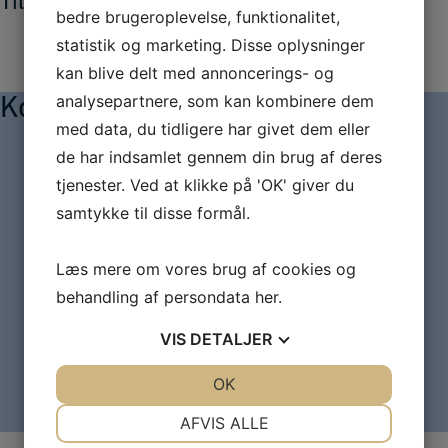
Tilskudsmuligheder til efteruddannelse
bedre brugeroplevelse, funktionalitet,
statistik og marketing. Disse oplysninger
kan blive delt med annoncerings- og
analysepartnere, som kan kombinere dem
Kontakt og information
med data, du tidligere har givet dem eller
de har indsamlet gennem din brug af deres
Charlotte Bøgel Hald
tjenester. Ved at klikke på 'OK' giver du
cban@iba.dk
+45 72 11 82 62
samtykke til disse formål.
Uddannelseskoordinator
Læs mere om vores brug af cookies og
behandling af persondata
her
.
Gitte Valentin Sørensen
gvs@iba.dk
+45 72 11 82 63
VIS
DETALJER
Uddannelseskoordinator og administrativ leder
JA
NEJ
OK
JA
NEJ
Studievejleder - efteruddannelse
NØDVENDIGE
PRÆFERENCER
AFVIS ALLE