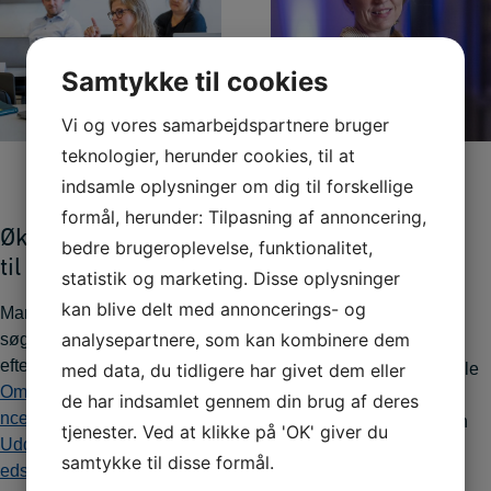
Samtykke til cookies
Vi og vores samarbejdspartnere bruger
teknologier, herunder cookies, til at
indsamle oplysninger om dig til forskellige
formål, herunder: Tilpasning af annoncering,
Økonomisk tilskud
Skræddersyede
bedre brugeroplevelse, funktionalitet,
til efteruddannelse
uddannelser til
statistik og marketing. Disse oplysninger
virksomheder
kan blive delt med annoncerings- og
Mange har mulighed for at
analysepartnere, som kan kombinere dem
søge tilskud til deres
Få et specialdesignet
efteruddannelse via
med data, du tidligere har givet dem eller
uddannelsesforløb for hele
Omstillingsfonden
,
Kompete
virksomheden eller et
de har indsamlet gennem din brug af deres
ncefonde
,
Statens Voksen
uddannelsesforløb til den
tjenester. Ved at klikke på 'OK' giver du
Uddannelsesstøtte
og
Trygh
enkelte medarbejder.
samtykke til disse formål.
edspuljen
.