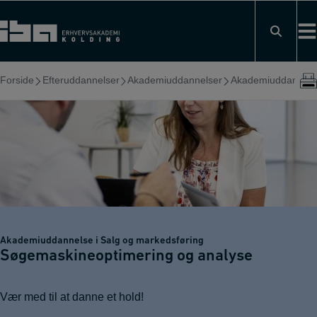
Hop
til
indholdet
Forside
Efteruddannelser
Akademiuddannelser
Akademiuddannelse
Akademiuddannelse i Salg og markedsføring
Søgemaskineoptimering og analyse
Vær med til at danne et hold!