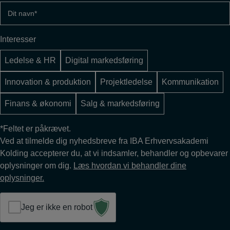
(Påkrævet)
Dit
navn
(Påkrævet)
Interesser
Ledelse & HR
Digital markedsføring
Innovation & produktion
Projektledelse
Kommunikation
Finans & økonomi
Salg & markedsføring
*Feltet er påkrævet.
Ved at tilmelde dig nyhedsbreve fra IBA Erhvervsakademi
Kolding accepterer du, at vi indsamler, behandler og opbevarer
oplysninger om dig.
Læs hvordan vi behandler dine
oplysninger.
Jeg er ikke en robot