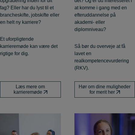
opgradering inden for dit
det? Og er du interesseret i
fag? Eller har du lyst til et
at komme i gang med en
brancheskifte, jobskifte eller
efteruddannelse på
en helt ny karriere?
akademi- eller
diplomniveau?
Et uforpligtende
karrieremøde kan være det
Så bør du overveje at få
rigtige for dig.
lavet en
realkompetencevurdering
(RKV).
Læs mere om
Hør om dine muligheder
karrieremøde
for merit her