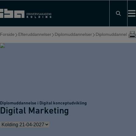
Hop
til
indholdet
Forside
Efteruddannelser
Diplomuddannelser
Diplomuddannelse i D
Diplomuddannelse i Digital konceptudvikling
Digital Marketing