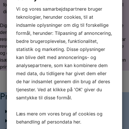
forbedre synligheden i søgemaskiner og drive mere trafik til
Vi og vores samarbejdspartnere bruger
din hjemmeside.
teknologier, herunder cookies, til at
indsamle oplysninger om dig til forskellige
Digital marketing giver virksomheder mulighed for at målrette
deres marketingindsats mod specifikke målgrupper, måle
formål, herunder: Tilpasning af annoncering,
resultater nøjagtigt og tilpasse deres strategi løbende. Det har
bedre brugeroplevelse, funktionalitet,
revolutioneret markedsføringen ved at tilbyde mere nøjagtige
statistik og marketing. Disse oplysninger
og omkostningseffektive måder at nå potentielle kunder på,
kan blive delt med annoncerings- og
især i en tid, hvor mange mennesker bruger internettet som en
analysepartnere, som kan kombinere dem
primær informationskilde og indkøbskanal.
med data, du tidligere har givet dem eller
de har indsamlet gennem din brug af deres
tjenester. Ved at klikke på 'OK' giver du
Praktisk information
samtykke til disse formål.
Studieordning
Læs mere om vores brug af cookies og
Fleksibel diplomuddannelse
behandling af persondata
her
.