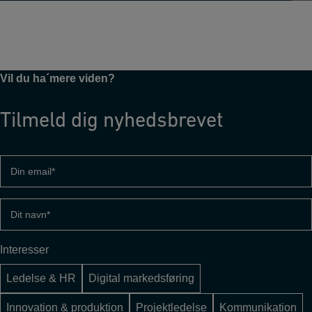
Vil du ha´mere viden?
Tilmeld dig nyhedsbrevet
Din
email
(Påkrævet)
Dit
navn
(Påkrævet)
Interesser
Ledelse & HR
Digital markedsføring
Innovation & produktion
Projektledelse
Kommunikation