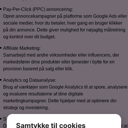
Pay-Per-Click (PPC) annoncering:
Opret annoncekampagner på platforme som Google Ads eller
sociale medier, hvor du betaler, hver gang en bruger klikker
på din annonce. Dette giver mulighed for nøjagtig målretning
og kontrol over dit budget.
Affiliate Marketing:
Samarbejd med andre virksomheder eller influencers, der
markedsfører dine produkter eller tjenester i bytte for en
provision baseret på salg eller klik.
Analytics og Dataanalyse:
Brug af værktøjer som Google Analytics til at spore, analysere
og evaluere resultaterne af dine digitale
marketingkampagner. Dette hjælper med at optimere din
strategi og investering.
Søgemaskine Marketing (SEM):
Samtykke til cookies
Dette omfatter både PPC-annoncering og organisk SEO for at