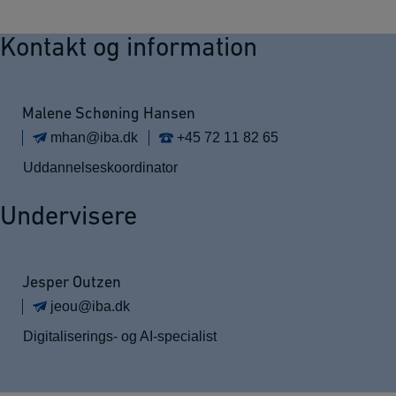
Kontakt og information
Malene Schøning Hansen
mhan@iba.dk
+45 72 11 82 65
Uddannelseskoordinator
Undervisere
Jesper Outzen
jeou@iba.dk
Digitaliserings- og AI-specialist