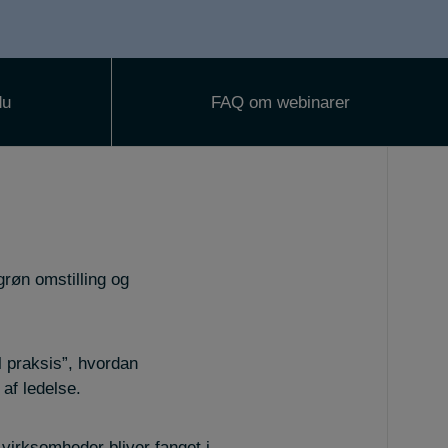
du
FAQ om webinarer
røn omstilling og
il praksis”, hvordan
af ledelse.
virksomheder bliver fanget i