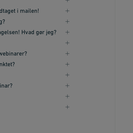
dtaget i mailen!
eg?
tagelsen! Hvad gør jeg?
 webinarer?
nktet?
inar?