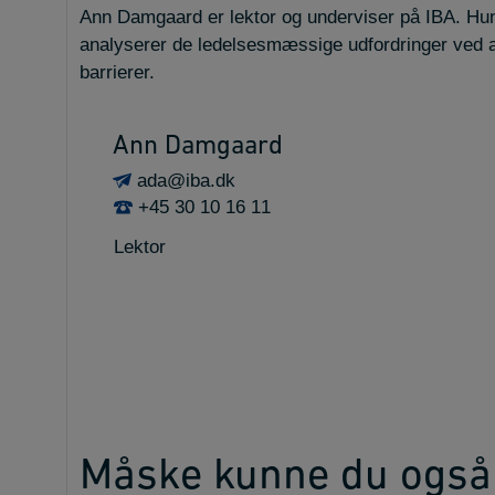
Ann Damgaard er lektor og underviser på IBA. Hun e
analyserer de ledelsesmæssige udfordringer ved a
barrierer.
Ann Damgaard
ada@iba.dk
+45 30 10 16 11
Lektor
Måske kunne du også 