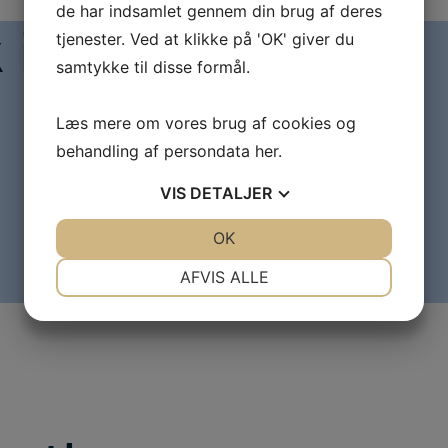
de har indsamlet gennem din brug af deres
k information
tjenester. Ved at klikke på 'OK' giver du
samtykke til disse formål.
Læs mere om vores brug af cookies og
Sådan deltager du
behandling af persondata
her
.
Betingelser for tilmelding (Nyhedsbrev)
VIS
DETALJER
Optagelse af webinaret
Niveau
JA
NEJ
OK
JA
NEJ
NØDVENDIGE
PRÆFERENCER
AFVIS ALLE
JA
NEJ
JA
NEJ
MARKETING
STATISTIK