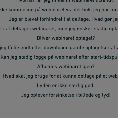
Hvornår får jeg linket til webinaret tilsendt?
kke komme ind på webinaret via det link, jeg har mo
Jeg er blevet forhindret i at deltage. Hvad gør j
t i at deltage i webinaret, men jeg ønsker stadig op
Bliver webinaret optaget?
jeg få tilsendt eller downloade gamle optagelser af
Kan jeg stadig logge på webinaret efter start-tidspu
Afholdes webinaret igen?
Hvad skal jeg bruge for at kunne deltage på et web
Lyden er ikke særlig god!
Jeg oplever forsinkelse i billede og lyd!