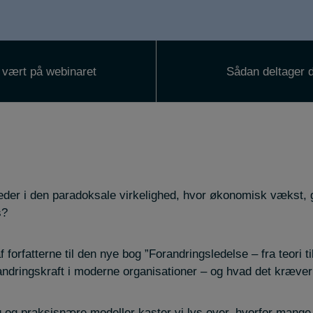
 vært på webinaret
Sådan deltager 
der i den paradoksale virkelighed, hvor økonomisk vækst, g
s?
f forfatterne til den nye bog ”Forandringsledelse – fra teori t
andringskraft i moderne organisationer – og hvad det kræver 
g og praksisnære modeller kaster vi lys over, hvorfor mange 