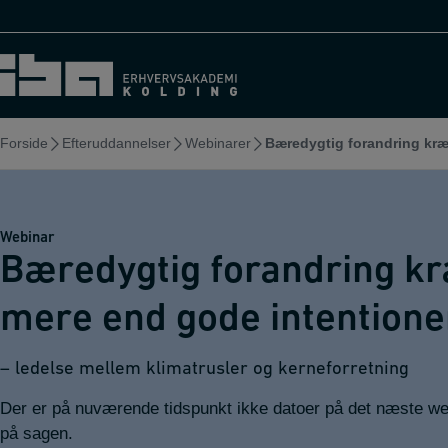
Hop
til
indholdet
Forside
Efteruddannelser
Webinarer
Bæredygtig forandring kræ
Webinar
Bæredygtig forandring k
mere end gode intentione
– ledelse mellem klimatrusler og kerneforretning
Der er på nuværende tidspunkt ikke datoer på det næste we
på sagen.