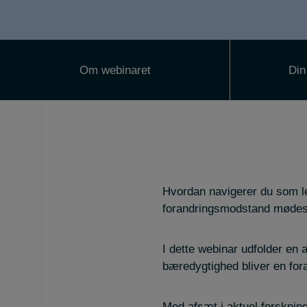
Om webinaret
Din
Hvordan navigerer du som le
forandringsmodstand møde
I dette webinar udfolder en a
bæredygtighed bliver en for
Med afsæt i aktuel forsknin