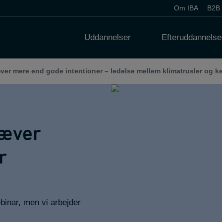
Om IBA
B2B
Uddannelser
Efteruddannelse
ver mere end gode intentioner – ledelse mellem klimatrusler og k
ræver
r
binar, men vi arbejder