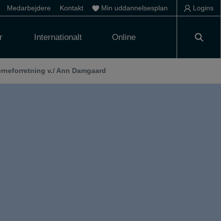
Medarbejdere
Kontakt
Min uddannelsesplan
Logins
r
Internationalt
Online
erneforretning v./ Ann Damgaard