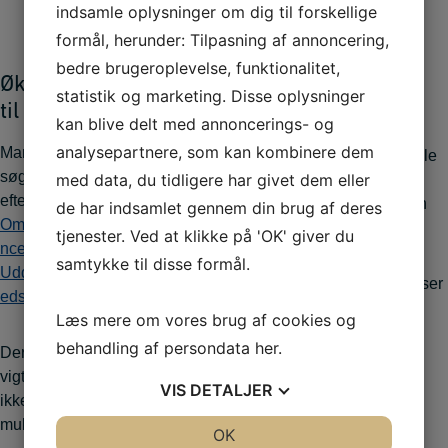
indsamle oplysninger om dig til forskellige
Skræddersyede
formål, herunder: Tilpasning af annoncering,
uddannelser til
bedre brugeroplevelse, funktionalitet,
Økonomisk tilskud
virksomheder
statistik og marketing. Disse oplysninger
til efteruddannelse
kan blive delt med annoncerings- og
Få et specialdesignet
analysepartnere, som kan kombinere dem
Mange har mulighed for at
uddannelsesforløb for hele
søge tilskud til deres
med data, du tidligere har givet dem eller
virksomheden eller et
efteruddannelse via
uddannelsesforløb til den
de har indsamlet gennem din brug af deres
Omstillingsfonden
,
Kompete
enkelte medarbejder.
tjenester. Ved at klikke på 'OK' giver du
ncefonde
,
Statens Voksen
samtykke til disse formål.
Uddannelsesstøtte
og
Trygh
Vi tilretter det, så det passer
edspuljen
.
bedst muligt ind i jeres
Læs mere om vores brug af cookies og
hverdag og jeres
behandling af persondata
her
.
Derfor har vi samlet de
forudsætninger.
vigtigste oplysninger, så du
VIS
DETALJER
ikke risikerer at overse
muligheden.
JA
NEJ
OK
JA
NEJ