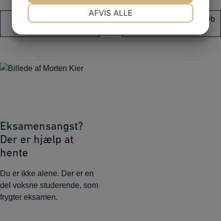
NØDVENDIGE
PRÆFERENCER
AFVIS ALLE
Læs mere om dine
Få et stræddersyet forløb
muligheder her
JA
NEJ
JA
NEJ
MARKETING
STATISTIK
Eksamensangst?
Der er hjælp at
hente
Du er ikke alene. Der er en
del voksne studerende, som
frygter eksamen.