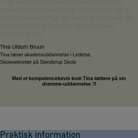
-
J
e
g
k
a
n
k
u
n
a
n
b
e
f
a
l
e
,
a
t
m
a
n
f
å
r
l
a
v
e
t
e
n
r
e
a
l
k
o
m
p
e
t
e
n
c
e
v
u
r
d
e
r
i
n
g
.
F
o
r
j
e
g
t
r
o
r
,
d
e
r
e
r
m
a
n
g
e
l
i
g
e
s
o
m
m
i
g
,
d
e
r
i
k
k
e
h
a
r
f
å
e
t
p
a
p
i
r
p
å
d
e
v
æ
r
d
i
f
u
l
d
e
e
r
f
a
r
i
n
g
e
r
,
d
e
h
a
r
o
p
n
å
e
t
g
e
n
n
e
m
å
r
e
n
e
.
Tina Uldum Bruun
Tina læser akademiuddannelse i Ledelse.
Skolesekretær på Stenderup Skole
Med et kompetencebevis kom Tina tættere på sin
drømme-uddannelse
Praktisk information