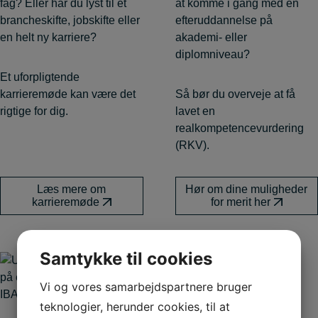
fag? Eller har du lyst til et
at komme i gang med en
brancheskifte, jobskifte eller
efteruddannelse på
en helt ny karriere?
akademi- eller
diplomniveau?
Et uforpligtende
karrieremøde kan være det
Så bør du overveje at få
rigtige for dig.
lavet en
realkompetencevurdering
(RKV).
Læs mere om
Hør om dine muligheder
karrieremøde
for merit her
Samtykke til cookies
Vi og vores samarbejdspartnere bruger
teknologier, herunder cookies, til at