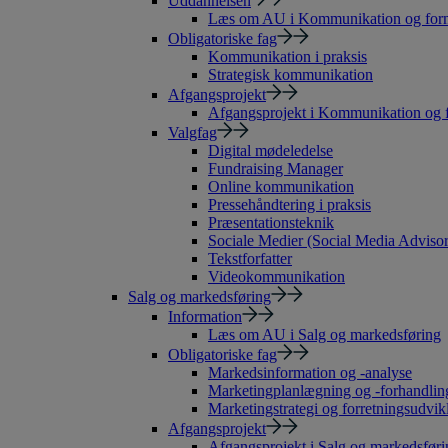
Uddannelsen
Læs om AU i Kommunikation og form
Obligatoriske fag
Kommunikation i praksis
Strategisk kommunikation
Afgangsprojekt
Afgangsprojekt i Kommunikation og 
Valgfag
Digital mødeledelse
Fundraising Manager
Online kommunikation
Pressehåndtering i praksis
Præsentationsteknik
Sociale Medier (Social Media Advisor
Tekstforfatter
Videokommunikation
Salg og markedsføring
Information
Læs om AU i Salg og markedsføring
Obligatoriske fag
Markedsinformation og -analyse
Marketingplanlægning og -forhandlin
Marketingstrategi og forretningsudvik
Afgangsprojekt
Afgangsprojekt i Salg og markedsføri