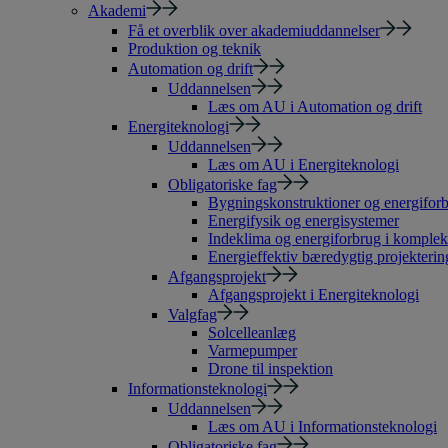
Akademi
Få et overblik over akademiuddannelser
Produktion og teknik
Automation og drift
Uddannelsen
Læs om AU i Automation og drift
Energiteknologi
Uddannelsen
Læs om AU i Energiteknologi
Obligatoriske fag
Bygningskonstruktioner og energiforb
Energifysik og energisystemer
Indeklima og energiforbrug i komple
Energieffektiv bæredygtig projekterin
Afgangsprojekt
Afgangsprojekt i Energiteknologi
Valgfag
Solcelleanlæg
Varmepumper
Drone til inspektion
Informationsteknologi
Uddannelsen
Læs om AU i Informationsteknologi
Obligatoriske fag