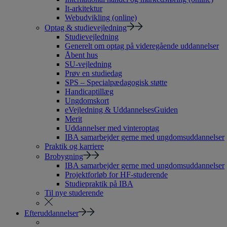
It-arkitektur
Webudvikling (online)
Optag & studievejledning
Studievejledning
Generelt om optag på videregående uddannelser
Åbent hus
SU-vejledning
Prøv en studiedag
SPS – Specialpædagogisk støtte
Handicaptillæg
Ungdomskort
eVejledning & UddannelsesGuiden
Merit
Uddannelser med vinteroptag
IBA samarbejder gerne med ungdomsuddannelser
Praktik og karriere
Brobygning
IBA samarbejder gerne med ungdomsuddannelser
Projektforløb for HF-studerende
Studiepraktik på IBA
Til nye studerende
Efteruddannelser