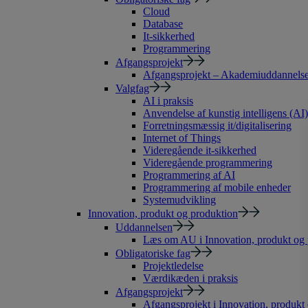
Cloud
Database
It-sikkerhed
Programmering
Afgangsprojekt
Afgangsprojekt – Akademiuddannelse 
Valgfag
AI i praksis
Anvendelse af kunstig intelligens (AI)
Forretningsmæssig it/digitalisering
Internet of Things
Videregående it-sikkerhed
Videregående programmering
Programmering af AI
Programmering af mobile enheder
Systemudvikling
Innovation, produkt og produktion
Uddannelsen
Læs om AU i Innovation, produkt og 
Obligatoriske fag
Projektledelse
Værdikæden i praksis
Afgangsprojekt
Afgangsprojekt i Innovation, produkt