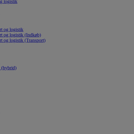
g logistik
t og logistik
rt og logistik (Indkøb)
t og logistik (Transport)
(hybrid)