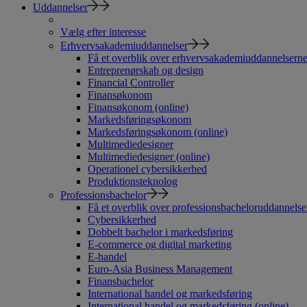
Uddannelser
Vælg efter interesse
Erhvervsakademiuddannelser
Få et overblik over erhvervsakademiuddannelsern
Entreprenørskab og design
Financial Controller
Finansøkonom
Finansøkonom (online)
Markedsføringsøkonom
Markedsføringsøkonom (online)
Multimediedesigner
Multimediedesigner (online)
Operationel cybersikkerhed
Produktionsteknolog
Professionsbachelor
Få et overblik over professionsbacheloruddannelse
Cybersikkerhed
Dobbelt bachelor i markedsføring
E-commerce og digital marketing
E-handel
Euro-Asia Business Management
Finansbachelor
International handel og markedsføring
International handel og markedsføring (online)