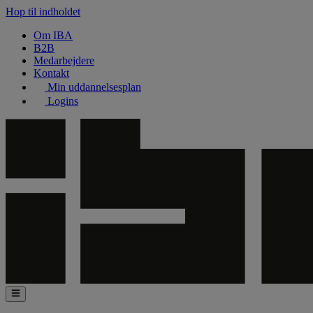
Hop til indholdet
Om IBA
B2B
Medarbejdere
Kontakt
Min uddannelsesplan
Logins