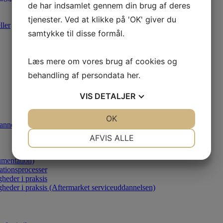
de har indsamlet gennem din brug af deres
tjenester. Ved at klikke på 'OK' giver du
ller
samtykke til disse formål.
Læs mere om vores brug af cookies og
behandling af persondata
her
.
VIS
DETALJER
JA
NEJ
OK
JA
NEJ
annelsen)
NØDVENDIGE
PRÆFERENCER
AFVIS ALLE
JA
NEJ
JA
NEJ
umentation)
MARKETING
STATISTIK
ationsprocesser
heder i praksis
gheder i praksis (Aftermarket serviceuddannelsen)