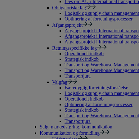
Læs om AU i International transport o
Obligatoriske fag
Logistik og supply chain management
Optimering af forretningsprocesser
Afgangsprojekt
Afgangsprojekt i International transpor
Afgangsprojekt i International transpo
Afgangsprojekt i International transpor
Retningsspecifikke fag
Operationelt indkøb
Strategisk indkøb
Transport og Warehouse Management
Transport og Warehouse Management 
Transportjura
Valgfag
Bæredygtig forretningsforståelse
Logistik og supply chain management
Operationelt indkøb
Optimering af forretningsprocesser
Strategisk indkøb
Transport og Warehouse Management
Transportjura
Salg, markedsføring, kommunikation
Kommunikation og formidling