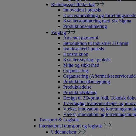
Retningsspecifikke fag
Innovation i praksis
Konceptudvikling og forretningsmode
Kvalitetsoptimering med Six Sigma
Produktionsoptimering
Valgfag
Anvendt økonomi
Introduktion til Industriel 3D-print
Iværksætteri i praksis
Konstruktion
Kvalitetsstyring i praksis
Miljø og sikkerhed
Organisering
Organisering (Aftermarket serviceudd
Produktionsplanlægning
Produktledelse
Produktudvikling
Design til 3D-print (tidl. Teknisk dok
Tværfagligt teamsamarbejde og innov
Vækst, innovation og forretningsmulig
Vækst, innovation og forretningsmuli
Transport & Logistik
International transport og logistik
Uddannelsen