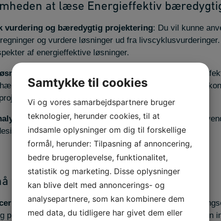
omheden at læse Energieffektiv bæredygti
 vurdering og bæredygtig projektering
: Du vil kunne anv
egninger og vurdere løsninger ud fra livscyklusvurderinger.
ekter af energieffektive løsninger.
løsninger
: Vi vil træne dig i at vælge og formidle energieff
Samtykke til cookies
nhæng, samtidig med at du kan vurdere og diskutere de øk
rojekter.
Vi og vores samarbejdspartnere bruger
teknologier, herunder cookies, til at
nalyser og beregninger
: Du vil opnå færdigheder i at anven
indsamle oplysninger om dig til forskellige
 designe og implementere energieffektiviseringsprojekter.
formål, herunder: Tilpasning af annoncering,
bedre brugeroplevelse, funktionalitet,
statistik og marketing. Disse oplysninger
nå ved at læse faget
kan blive delt med annoncerings- og
analysepartnere, som kan kombinere dem
cer
: Modul D giver dig færdigheder til at håndtere udviklings
med data, du tidligere har givet dem eller
 projektering og ruste dig til at søge og anvende ny viden 