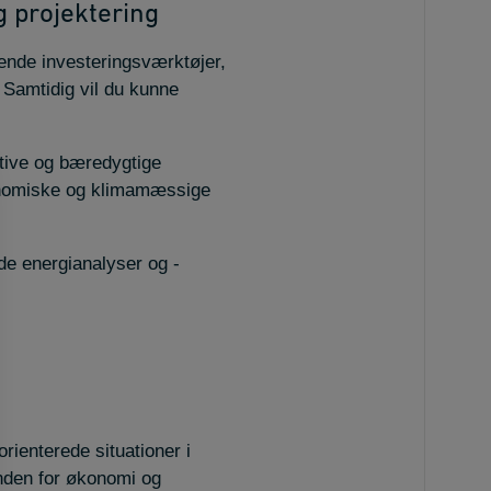
g projektering
ende investeringsværktøjer,
 Samtidig vil du kunne
ektive og bæredygtige
onomiske og klimamæssige
de energianalyser og -
orienterede situationer i
inden for økonomi og