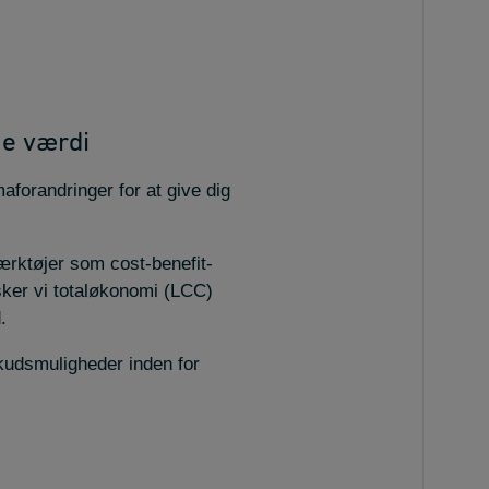
ne værdi
maforandringer for at give dig
ærktøjer som cost-benefit-
sker vi totaløkonomi (LCC)
.
lskudsmuligheder inden for