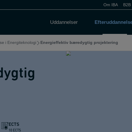
Om IBA
B2B
Uddannelser
Efteruddannels
e i Energiteknologi
Energieffektiv bæredygtig projektering
dygtig
ECTS
10 ECTS