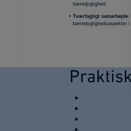
bæredygtighed.
Tværfagligt samarbejde
:
bæredygtighedsaspekter i d
Praktis