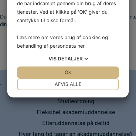
de har indsamlet gennem din brug af deres
tjenester. Ved at klikke på 'OK' giver du
 Du vil lære at samarbejde på tværs af fagområder for at in
samtykke til disse formål.
ine projekter.
Læs mere om vores brug af cookies og
behandling af persondata
her
.
VIS
DETALJER
JA
NEJ
OK
JA
NEJ
k information
NØDVENDIGE
PRÆFERENCER
AFVIS ALLE
JA
NEJ
JA
NEJ
Studieordning
MARKETING
STATISTIK
Fleksibel akademiuddannelse
Efteruddannelse på deltid
Hvor lang tid tager en akademiuddannelse?