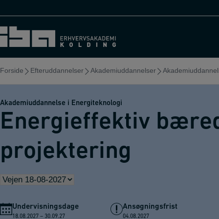
Hop
til
indholdet
Forside
Efteruddannelser
Akademiuddannelser
Akademiuddannels
Akademiuddannelse i Energiteknologi
Energieffektiv bære
projektering
Undervisningsdage
Ansøgningsfrist
18.08.2027 – 30.09.27
04.08.2027