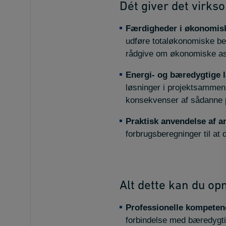
Dét giver det virks
Færdigheder i økonomisk
udføre totaløkonomiske ber
rådgive om økonomiske asp
Energi- og bæredygtige 
løsninger i projektsamme
konsekvenser af sådanne p
Praktisk anvendelse af a
forbrugsberegninger til at
Alt dette kan du op
Professionelle kompeten
forbindelse med bæredygtig