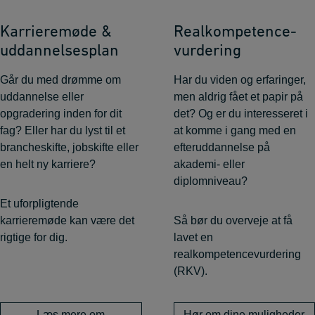
Karrieremøde &
Realkompetence­
uddannelsesplan
vurdering
Går du med drømme om
Har du viden og erfaringer,
uddannelse eller
men aldrig fået et papir på
opgradering inden for dit
det? Og er du interesseret i
fag? Eller har du lyst til et
at komme i gang med en
brancheskifte, jobskifte eller
efteruddannelse på
en helt ny karriere?
akademi- eller
diplomniveau?
Et uforpligtende
karrieremøde kan være det
Så bør du overveje at få
rigtige for dig.
lavet en
realkompetencevurdering
(RKV).
Læs mere om
Hør om dine muligheder