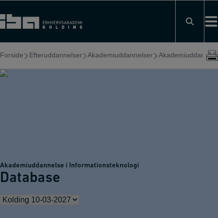
Hop
til
indholdet
Forside
Efteruddannelser
Akademiuddannelser
Akademiuddannelse 
Akademiuddannelse i Informationsteknologi
Database