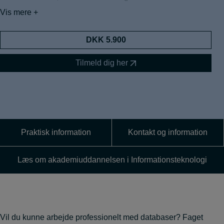
De udvalgte hybridundervisningsforløb muliggør at
Vis mere +
gennemføre en hel akademiuddannelse i
informationsteknologi.
DKK 5.900
I tilmeldingsboksen er forløbene markeret med hybrid
undervisning, og du kan se, om den fysiske undervisning
Tilmeld dig her
ligger i Randers, Aarhus, Kolding eller Herning.
Hybridundervisning er et samarbejde mellem
uddannelsesinstitutionerne Erhvervsakademi Aarhus,
Erhvervsakademi Kolding/IBA, Erhvervsakademi Dania og
Erhvervsakademi MidtVest.
Praktisk information
Kontakt og information
Læs om akademiuddannelsen i Informationsteknologi
Vil du kunne arbejde professionelt med databaser? Faget