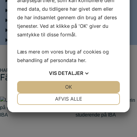
analysepartnere, som kan kombinere dem
Niveau
med data, du tidligere har givet dem eller
Optagelseskrav
de har indsamlet gennem din brug af deres
Indledende studieforberedelse
tjenester. Ved at klikke på 'OK' giver du
Handelsbetingelser
samtykke til disse formål.
Afmeldingsbetingelser
Læs mere om vores brug af cookies og
behandling af persondata
her
.
HAR VI VÆKKET DIN INTERESSE?
VIS
DETALJER
Få mere information
JA
NEJ
OK
JA
NEJ
NØDVENDIGE
PRÆFERENCER
AFVIS ALLE
JA
NEJ
JA
NEJ
MARKETING
STATISTIK