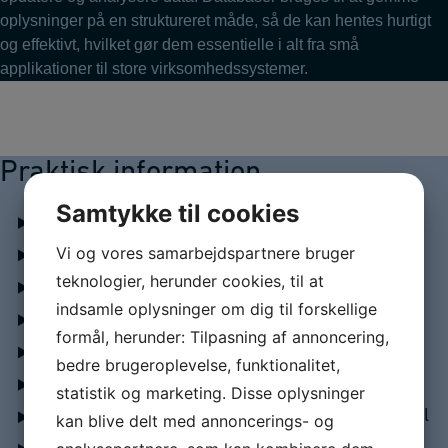
oplysninger på en struktureret måde, så de kan hentes hurtigt
og effektivt, hvilket gør dem essentielle i alt fra små
applikationer til store virksomhedssystemer.
Praktisk information
Samtykke til cookies
Studieordning
Vi og vores samarbejdspartnere bruger
Fleksibel akademiuddannelse
teknologier, herunder cookies, til at
Efteruddannelse på deltid
indsamle oplysninger om dig til forskellige
Hvor lang tid tager en akademiuddannelse?
formål, herunder: Tilpasning af annoncering,
Sådan er akademiuddannelsen opbygget
bedre brugeroplevelse, funktionalitet,
Skræddersy din akademiuddannelse
statistik og marketing. Disse oplysninger
Akademiuddannelse - dit alternativ til HD 1. del
kan blive delt med annoncerings- og