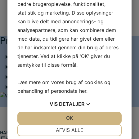
bedre brugeroplevelse, funktionalitet,
statistik og marketing. Disse oplysninger
kan blive delt med annoncerings- og
analysepartnere, som kan kombinere dem
med data, du tidligere har givet dem eller
Praktisk information
de har indsamlet gennem din brug af deres
tjenester. Ved at klikke på 'OK' giver du
Sådan deltager du
samtykke til disse formål.
Betingelser for tilmelding (Nyhedsbrev)
Optagelse af webinaret
Læs mere om vores brug af cookies og
Niveau
behandling af persondata
her
.
VIS
DETALJER
JA
NEJ
OK
JA
NEJ
NØDVENDIGE
PRÆFERENCER
AFVIS ALLE
HAR VI VÆKKET DIN INTERESSE?