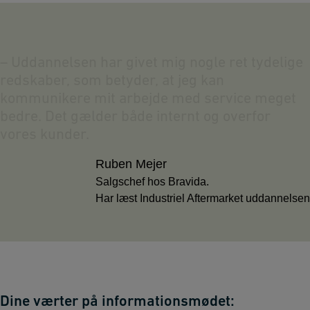
–
U
d
d
a
n
n
e
l
s
e
n
h
a
r
g
i
v
e
t
m
i
g
n
o
g
l
e
r
e
t
t
y
d
e
l
i
g
e
r
e
d
s
k
a
b
e
r
,
s
o
m
b
e
t
y
d
e
r
,
a
t
j
e
g
k
a
n
k
o
m
m
u
n
i
k
e
r
e
m
i
t
a
r
b
e
j
d
e
m
e
d
s
e
r
v
i
c
e
m
e
g
e
t
b
e
d
r
e
.
D
e
t
g
æ
l
d
e
r
b
å
d
e
i
n
t
e
r
n
t
o
g
o
v
e
r
f
o
r
v
o
r
e
s
k
u
n
d
e
r
.
Ruben Mejer
Salgschef hos Bravida.
Har læst Industriel Aftermarket uddannelsen
Dine værter på informationsmødet: