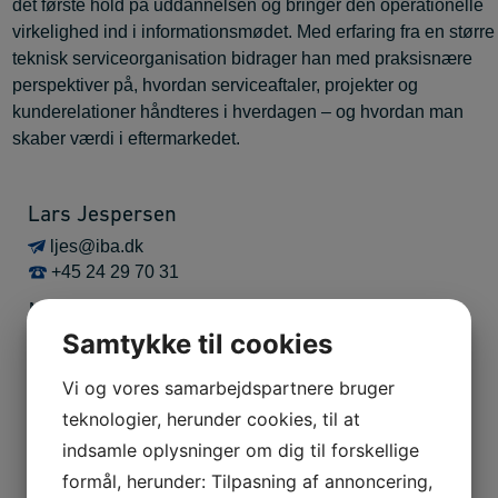
det første hold på uddannelsen og bringer den operationelle
virkelighed ind i informationsmødet. Med erfaring fra en større
teknisk serviceorganisation bidrager han med praksisnære
perspektiver på, hvordan serviceaftaler, projekter og
kunderelationer håndteres i hverdagen – og hvordan man
skaber værdi i eftermarkedet.
Lars Jespersen
ljes@iba.dk
+45 24 29 70 31
Markedschef
Samtykke til cookies
Jens Lassen
Vi og vores samarbejdspartnere bruger
jlas@iba.dk
teknologier, herunder cookies, til at
+45 20 18 47 53
indsamle oplysninger om dig til forskellige
Lektor
formål, herunder: Tilpasning af annoncering,