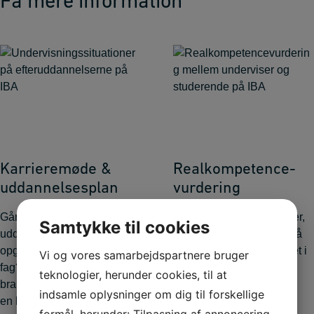
Få mere information
Karrieremøde &
Realkompetence­
uddannelsesplan
vurdering
Går du med drømme om
Har du viden og erfaringer,
Samtykke til cookies
uddannelse eller
men aldrig fået et papir på
opgradering inden for dit
det? Og er du interesseret i
Vi og vores samarbejdspartnere bruger
fag? Eller har du lyst til et
at komme i gang med en
teknologier, herunder cookies, til at
brancheskifte, jobskifte eller
efteruddannelse på
indsamle oplysninger om dig til forskellige
en helt ny karriere?
akademi- eller
formål, herunder: Tilpasning af annoncering,