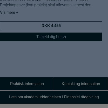
Projektopgave (kort projekt) skal afleveres senest den
21.10.26 kl. 12:00. Faget afsluttes med mundtlig eksamen
Vis mere +
af ½ times varighed pr. studerende. Eksamen planlægges 2
dage i uge 45 – eksamensdatoer oplyses ca. 3 uger før
DKK 4.455
holdstart.
Undervisning og eksamen finder sted hos Erhvervsakademi
Tilmeld dig her
København, Landemærket 11, 1119 København K
Efter tilmelding modtager du en bekræftelse på forløbet.
Forud for din holdstart modtager du en velkomsthilsen med
praktiske informationer – herunder litteraturinformation 
samt adgang til studiestedets elearning portal. Der er
frokost på alle 3 studiedage.
Frokost og litteraturudgift er ikke inkluderet i deltagerprisen.
Praktisk information
Kontakt og information
Læs om akademiuddannelsen i Finansiel rådgivning