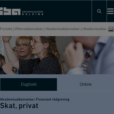
Hop
til
indholdet
Forside
Efteruddannelser
Akademiuddannelser
Akademiuddannelse 
Daghold
Online
Akademiuddannelse i Finansiel rådgivning
Skat, privat