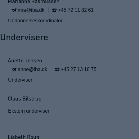
Marianne Rasmussen
mra@iba.dk
+45 72 11 82 61
Uddannelseskoordinator
Undervisere
Anette Jensen
anne@iba.dk
+45 27 13 18 75
Underviser
Claus Bilstrup
Ekstern underviser
Lisbeth Roug