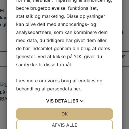
diplomniveau?
bedre brugeroplevelse, funktionalitet,
Et uforpligtende
statistik og marketing. Disse oplysninger
karrieremøde kan være det
Så bør du overveje at få
kan blive delt med annoncerings- og
rigtige for dig.
lavet en
realkompetencevurdering
analysepartnere, som kan kombinere dem
(RKV).
med data, du tidligere har givet dem eller
de har indsamlet gennem din brug af deres
tjenester. Ved at klikke på 'OK' giver du
Læs mere om
Hør om dine muligheder
karrieremøde
for merit her
samtykke til disse formål.
Læs mere om vores brug af cookies og
behandling af persondata
her
.
VIS
DETALJER
JA
NEJ
OK
JA
NEJ
Skræddersyede
NØDVENDIGE
PRÆFERENCER
AFVIS ALLE
uddannelser til