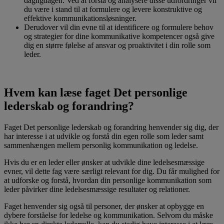
dagligdagen. Ved at forstå og analysere disse udfordringer vil
du være i stand til at formulere og levere konstruktive og
effektive kommunikationsløsninger.
Derudover vil din evne til at identificere og formulere behov
og strategier for dine kommunikative kompetencer også give
dig en større følelse af ansvar og proaktivitet i din rolle som
leder.
Hvem kan læse faget Det personlige
lederskab og forandring?
Faget Det personlige lederskab og forandring henvender sig dig, der
har interesse i at udvikle og forstå din egen rolle som leder samt
sammenhængen mellem personlig kommunikation og ledelse.
Hvis du er en leder eller ønsker at udvikle dine ledelsesmæssige
evner, vil dette fag være særligt relevant for dig. Du får mulighed for
at udforske og forstå, hvordan din personlige kommunikation som
leder påvirker dine ledelsesmæssige resultater og relationer.
Faget henvender sig også til personer, der ønsker at opbygge en
dybere forståelse for ledelse og kommunikation. Selvom du måske