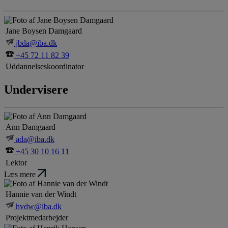
Jane Boysen Damgaard
jbda@iba.dk
+45 72 11 82 39
Uddannelseskoordinator
Undervisere
Ann Damgaard
ada@iba.dk
+45 30 10 16 11
Lektor
Læs mere
Hannie van der Windt
hvdw@iba.dk
Projektmedarbejder