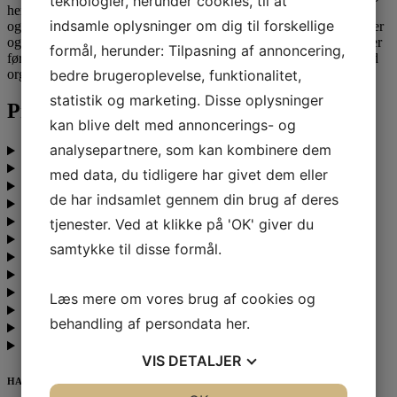
teknologier, herunder cookies, til at
hertil er personligt lederskab mere selvcentreret, hvor lederen først
indsamle oplysninger om dig til forskellige
og fremmest fokuserer på sin egen udvikling, hvilket igen inspirerer
og påvirker andre positivt. Det handler om at være et eksempel, der
formål, herunder: Tilpasning af annoncering,
fører til mere autentisk og effektivt lederskab, der fremmer en sund
organisationskultur baseret på tillid og gensidig respekt.
bedre brugeroplevelse, funktionalitet,
statistik og marketing. Disse oplysninger
Praktisk information
kan blive delt med annoncerings- og
analysepartnere, som kan kombinere dem
Studieordning
Fleksibel diplomuddannelse
med data, du tidligere har givet dem eller
Efteruddannelse på deltid
de har indsamlet gennem din brug af deres
Hvor lang tid tager en diplomuddannelse?
Sådan er en diplomuddannelse opbygget
tjenester. Ved at klikke på 'OK' giver du
Skræddersy din diplomuddannelse
samtykke til disse formål.
Diplomuddannelse – dit alternativ til HD 2. del
Niveau
Optagelseskrav
Læs mere om vores brug af cookies og
Introduktion til videnskabsteori
behandling af persondata
her
.
Handelsbetingelser
Afmeldingsbetingelser
VIS
DETALJER
HAR VI VÆKKET DIN INTERESSE?