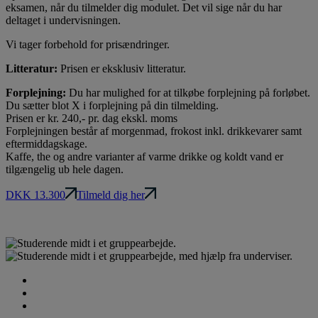
eksamen, når du tilmelder dig modulet. Det vil sige når du har
deltaget i undervisningen.
Vi tager forbehold for prisændringer.
Litteratur:
Prisen er eksklusiv litteratur.
Forplejning:
Du har mulighed for at tilkøbe forplejning på forløbet.
Du sætter blot X i forplejning på din tilmelding.
Prisen er kr. 240,- pr. dag ekskl. moms
Forplejningen består af morgenmad, frokost inkl. drikkevarer samt
eftermiddagskage.
Kaffe, the og andre varianter af varme drikke og koldt vand er
tilgængelig ub hele dagen.
DKK 13.300
Tilmeld dig her
Praktisk information
Kontakt og information
Læs om diplomuddannelse i Ledelse