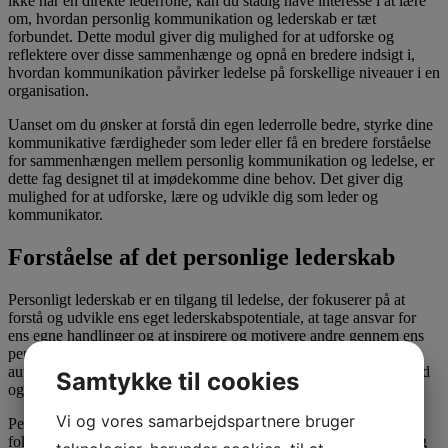
ikke har en direkte lederrolle, kan du stadig have interesse i at lære
om, hvordan personlig kommunikation og lederskab er tæt
forbundet. Dette modul giver dig mulighed for at udforske og
reflektere over disse sammenhænge og opnå en bredere indsigt i,
hvordan kommunikation påvirker ledelse på forskellige niveauer i en
organisation.
Uanset om du ønsker at forstå din egen lederrolle bedre, styrke dine
kommunikative færdigheder som leder eller få en bredere forståelse
for sammenhængen mellem personlig kommunikation og ledelse, er
dette fag designet til at imødekomme dine behov. Det giver dig
mulighed for at udforske, lære og udvikle dig som leder og
kommunikator.
Forståelse af det personlige lederskab
Personligt lederskab er en tilgang til ledelse, der fokuserer på at
forstå og udvikle ens eget lederskabspotentiale, at tage ansvar for
ens egne handlinger og at inspirere og motivere andre gennem ens
personlige integritet og værdier. Det er vigtigt, fordi det skaber
autentiske, inspirerende ledere og fremmer en kultur præget af tillid
Samtykke til cookies
og engagement.
Vi og vores samarbejdspartnere bruger
Personligt lederskab adskiller sig fra traditionelt lederskab, hvor
fokus ofte er på at administrere og kontrollere andre. I modsætning