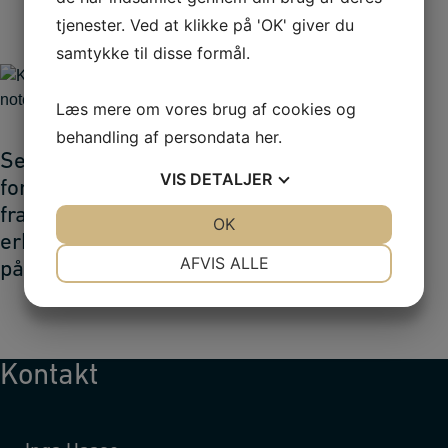
arbejdsmarked
tjenester. Ved at klikke på 'OK' giver du
samtykke til disse formål.
Læs mere om vores brug af cookies og
behandling af persondata
her
.
Se alle
VIS
DETALJER
forskningsprojekter
fra de danske
JA
NEJ
OK
JA
NEJ
erhvervsakademier
NØDVENDIGE
PRÆFERENCER
AFVIS ALLE
på EA Viden
JA
NEJ
JA
NEJ
MARKETING
STATISTIK
Kontakt