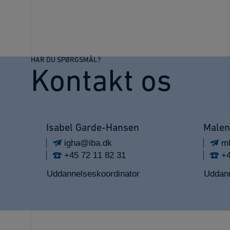
HAR DU SPØRGSMÅL?
Kontakt os
Isabel Garde-Hansen
Malen
igha@iba.dk
mh
+45 72 11 82 31
+4
Uddannelseskoordinator
Uddann