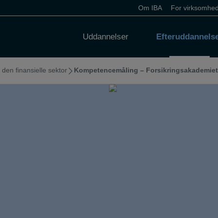
Om IBA
For virksomhe
Uddannelser
Efteruddannels
en finansielle sektor
Kompetencemåling – Forsikringsakademiet 