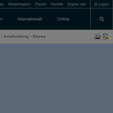
der
Medarbejdere
Presse
Kontakt
English site
Logins
er
Internationalt
Online
– Autoforsikring – Erhverv