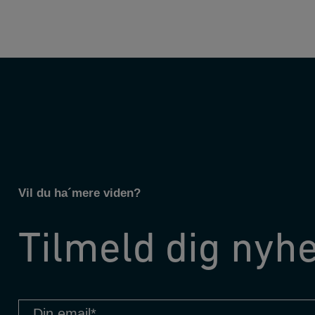
Vil du ha´mere viden?
Tilmeld dig nyh
Din