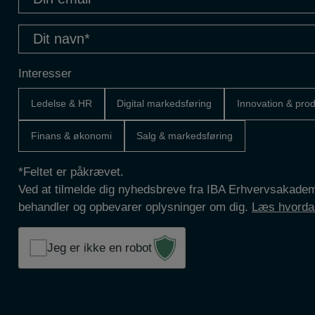
email
(Påkrævet)
Dit
navn
(Påkrævet)
Interesser
Ledelse & HR
Digital markedsføring
Innovation & prod
Finans & økonomi
Salg & markedsføring
*Feltet er påkrævet.
Ved at tilmelde dig nyhedsbreve fra IBA Erhvervsakademi
behandler og opbevarer oplysninger om dig.
Læs hvordan
Jeg er ikke en robot