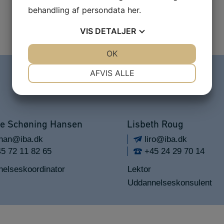
behandling af persondata
her
.
VIS
DETALJER
JA
NEJ
OK
JA
NEJ
NØDVENDIGE
PRÆFERENCER
AFVIS ALLE
JA
NEJ
JA
NEJ
MARKETING
STATISTIK
e Schøning Hansen
Lisbeth Roug
an@iba.dk
liro@iba.dk
5 72 11 82 65
+45 24 29 70 14
elseskoordinator
Lektor
Uddannelseskonsulent