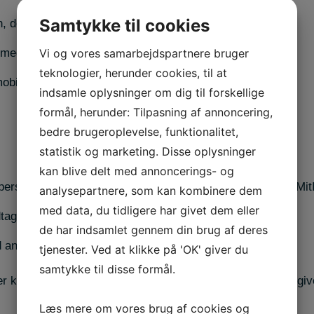
Samtykke til cookies
on, der tager efteruddannelsesprøven.
Vi og vores samarbejdspartnere bruger
r medarbejderen ikke er i dialog med kollegaer.
teknologier, herunder cookies, til at
obil)telefon.
indsamle oplysninger om dig til forskellige
formål, herunder: Tilpasning af annoncering,
bedre brugeroplevelse, funktionalitet,
statistik og marketing. Disse oplysninger
kan blive delt med annoncerings- og
person, som har logget på med dit personlige log-in med MitID
analysepartnere, som kan kombinere dem
med data, du tidligere har givet dem eller
tager hjælp fra andre.
de har indsamlet gennem din brug af deres
d andre under testen.
tjenester. Ved at klikke på 'OK' giver du
samtykke til disse formål.
er kan det have konsekvenser for både dig og din arbejdsgive
Læs mere om vores brug af cookies og