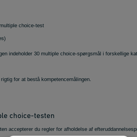
ultiple choice-test
es)
en indeholder 30 multiple choice-spørgsmål i forskellige ka
igtig for at bestå kompetencemålingen.
ple choice-testen
esten accepterer du regler for afholdelse af efteruddannelses