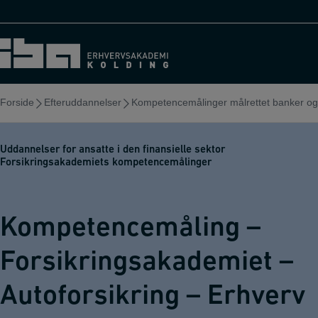
Hop
til
indholdet
Forside
Efteruddannelser
Kompetencemålinger målrettet banker og d
Uddannelser for ansatte i den finansielle sektor
Forsikringsakademiets kompetencemålinger
Kompetencemåling –
Forsikringsakademiet –
Autoforsikring – Erhverv