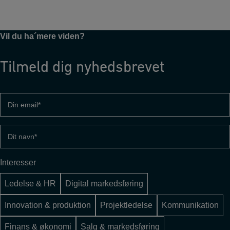
Vil du ha´mere viden?
Tilmeld dig nyhedsbrevet
Din
email
(Påkrævet)
Dit
navn
(Påkrævet)
Interesser
Ledelse & HR
Digital markedsføring
Innovation & produktion
Projektledelse
Kommunikation
Finans & økonomi
Salg & markedsføring