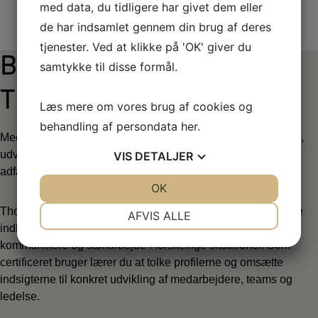
med data, du tidligere har givet dem eller
de har indsamlet gennem din brug af deres
tjenester. Ved at klikke på 'OK' giver du
Bliv certificeret i DISC og
samtykke til disse formål.
Thomas PPA
Læs mere om vores brug af cookies og
behandling af persondata
her
.
Med en DISC-certificering får du et stærkt værktøj til at forstå,
udvikle og lede mennesker med udgangspunkt i deres
VIS
DETALJER
adfærdsmæssige præferencer.
JA
NEJ
OK
JA
NEJ
NØDVENDIGE
PRÆFERENCER
Thomas PPA (Person Profil Analysen) giver et dybdegående
AFVIS ALLE
indblik i, hvordan mennesker foretrækker at agere,
JA
NEJ
JA
NEJ
kommunikere og samarbejde i forskellige situationer. Som
MARKETING
STATISTIK
certificeret bruger lærer du at tolke profilerne og omsætte
indsigterne til konkret udvikling af medarbejdere, teams og
ledelse.