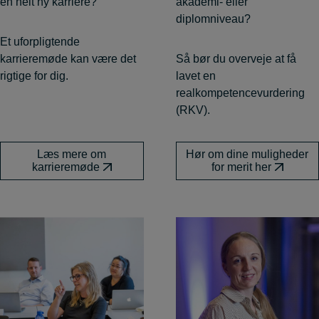
en helt ny karriere?
akademi- eller
diplomniveau?
Et uforpligtende
karrieremøde kan være det
Så bør du overveje at få
rigtige for dig.
lavet en
realkompetencevurdering
(RKV).
Læs mere om
Hør om dine muligheder
karrieremøde
for merit her