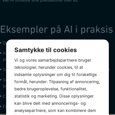
kan AI forbedre sine præstationer over tid.
Eksempler på AI i praksis
Digital assistenter: Siri, Alexa og Google Assistant.
Samtykke til cookies
Anbefalingssystemer: Netflix anbefalinger, Amazon
produktforslag.
Vi og vores samarbejdspartnere bruger
teknologier, herunder cookies, til at
Selvkørende biler: Biler med automatiserede køresystemer.
indsamle oplysninger om dig til forskellige
Sundhed: Diagnostisering af sygdomme ved hjælp af
formål, herunder: Tilpasning af annoncering,
billedgenkendelse.
bedre brugeroplevelse, funktionalitet,
statistik og marketing. Disse oplysninger
Chatbots: Automatiserede kundeservicemedarbejdere.
kan blive delt med annoncerings- og
Finans: Algoritmer til aktiehandel og svindelopdagelse.
analysepartnere, som kan kombinere dem