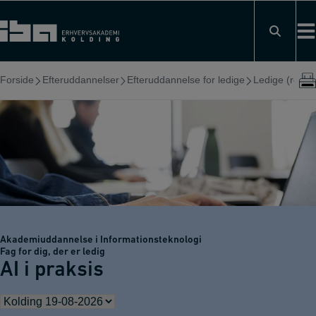
Hop
til
indholdet
Forside
Efteruddannelser
Efteruddannelse for ledige
Ledige (regiona
Akademiuddannelse i Informationsteknologi
Fag for dig, der er ledig
AI i praksis