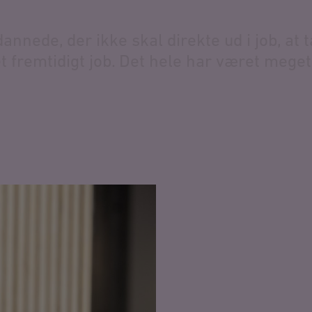
d
a
n
n
e
d
e
,
d
e
r
i
k
k
e
s
k
a
l
d
i
r
e
k
t
e
u
d
i
j
o
b
,
a
t
t
e
t
f
r
e
m
t
i
d
i
g
t
j
o
b
.
D
e
t
h
e
l
e
h
a
r
v
æ
r
e
t
m
e
g
e
t