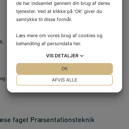
de har indsamlet gennem din brug af deres
tjenester. Ved at klikke på 'OK' giver du
samtykke til disse formål.
Læs mere om vores brug af cookies og
t.
behandling af persondata
her
.
VIS
DETALJER
JA
NEJ
OK
JA
NEJ
NØDVENDIGE
PRÆFERENCER
og.
AFVIS ALLE
JA
NEJ
JA
NEJ
MARKETING
STATISTIK
læse faget Præsentationsteknik