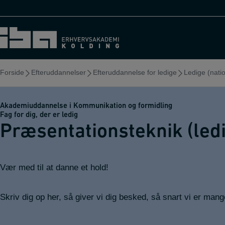
Hop
til
indholdet
Forside
Efteruddannelser
Efteruddannelse for ledige
Ledige (natio
Akademiuddannelse i Kommunikation og formidling
Fag for dig, der er ledig
Præsentationsteknik (led
Vær med til at danne et hold!
Skriv dig op her, så giver vi dig besked, så snart vi er mang