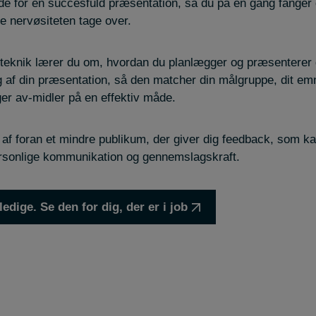
 for en succesfuld præsentation, så du på én gang fanger di
de nervøsiteten tage over.
steknik lærer du om, hvordan du planlægger og præsenterer 
af din præsentation, så den matcher din målgruppe, dit em
uger av-midler på en effektiv måde.
 af foran et mindre publikum, der giver dig feedback, som kan
sonlige kommunikation og gennemslagskraft.
ledige. Se den for dig, der er i job