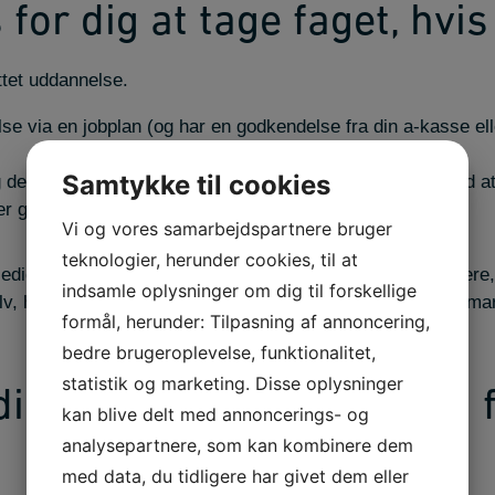
 for dig at tage faget, hvis
ettet uddannelse.
else via en jobplan (og har en godkendelse fra din a-kasse ell
Samtykke til cookies
g det giver dig fantastisk mulighed for at udnytte tiden med a
der gennem uddannelse, mens du søger nyt job.
Vi og vores samarbejdspartnere bruger
teknologier, herunder cookies, til at
dig har flere fordele. For det første viser det arbejdsgivere,
indsamle oplysninger om dig til forskellige
elv, hvilket kan gøre en ansøger mere attraktiv på arbejdsma
formål, herunder: Tilpasning af annoncering,
bedre brugeroplevelse, funktionalitet,
statistik og marketing. Disse oplysninger
dig blandt andet viden og 
kan blive delt med annoncerings- og
analysepartnere, som kan kombinere dem
med data, du tidligere har givet dem eller