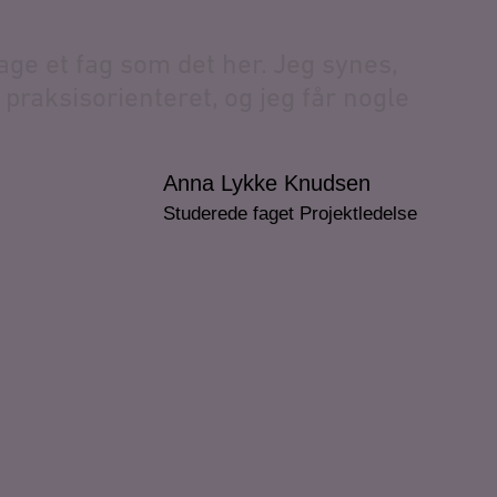
a
g
e
e
t
f
a
g
s
o
m
d
e
t
h
e
r
.
J
e
g
s
y
n
e
s
,
p
r
a
k
s
i
s
o
r
i
e
n
t
e
r
e
t
,
o
g
j
e
g
f
å
r
n
o
g
l
e
Anna Lykke Knudsen
Studerede faget Projektledelse