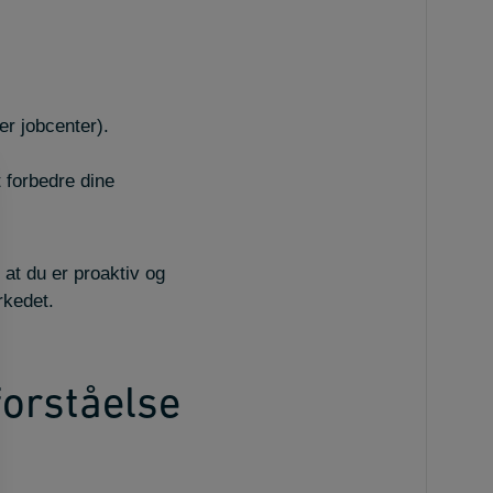
er jobcenter).
t forbedre dine
 at du er proaktiv og
rkedet.
forståelse