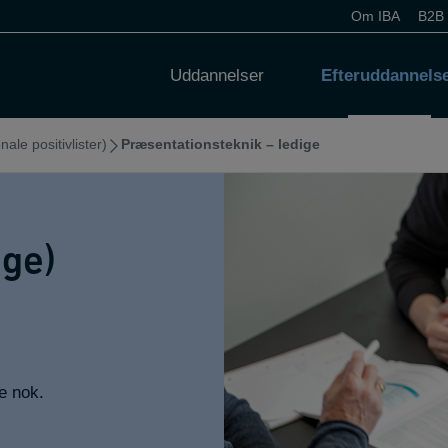
Om IBA
B2B
Uddannelser
Efteruddannels
nale positivlister)
Præsentationsteknik – ledige
ige)
e nok.