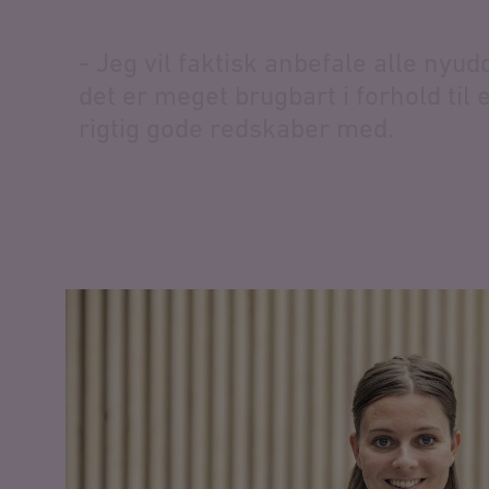
-
J
e
g
v
i
l
f
a
k
t
i
s
k
a
n
b
e
f
a
l
e
a
l
l
e
n
y
u
d
d
e
t
e
r
m
e
g
e
t
b
r
u
g
b
a
r
t
i
f
o
r
h
o
l
d
t
i
l
r
i
g
t
i
g
g
o
d
e
r
e
d
s
k
a
b
e
r
m
e
d
.