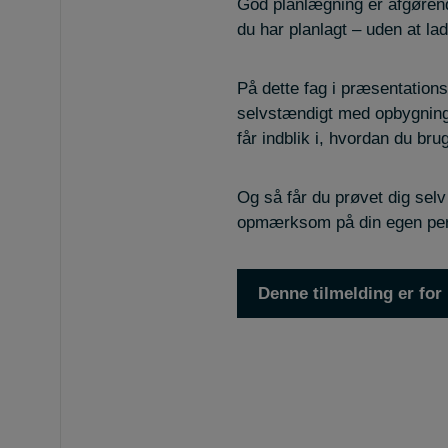
God planlægning er afgørende
du har planlagt – uden at la
På dette fag i præsentation
selvstændigt med opbygning 
får indblik i, hvordan du br
Og så får du prøvet dig selv
opmærksom på din egen per
Denne tilmelding er for 