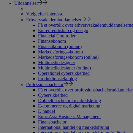
Uddannelser
Vælg efter interesse
Erhvervsakademiuddannelser
Få et overblik over erhvervsakademiuddannelsern
Entreprenørskab og design
Financial Controller
Finansøkonom
Finansøkonom (online)
Markedsføringsøkonom
Markedsføringsøkonom (online)
Multimediedesigner
Multimediedesigner (online)
Operationel cybersikkerhed
Produktionsteknolog
Professionsbachelor
Få et overblik over professionsbacheloruddannelse
Cybersikkerhed
Dobbelt bachelor i markedsføring
E-commerce og digital marketing
E-handel
Euro-Asia Business Management
Finansbachelor
International handel og markedsføring
International handel og markedsføring (online)