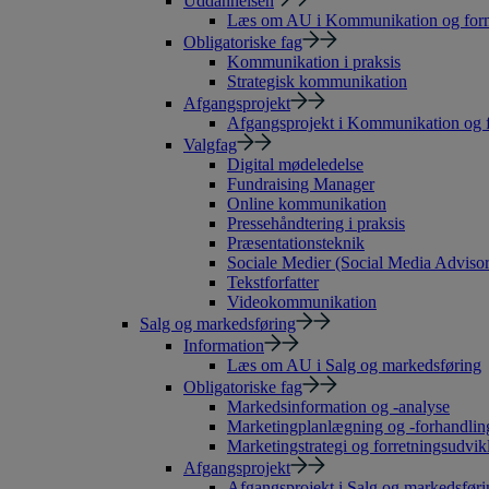
Uddannelsen
Læs om AU i Kommunikation og form
Obligatoriske fag
Kommunikation i praksis
Strategisk kommunikation
Afgangsprojekt
Afgangsprojekt i Kommunikation og 
Valgfag
Digital mødeledelse
Fundraising Manager
Online kommunikation
Pressehåndtering i praksis
Præsentationsteknik
Sociale Medier (Social Media Advisor
Tekstforfatter
Videokommunikation
Salg og markedsføring
Information
Læs om AU i Salg og markedsføring
Obligatoriske fag
Markedsinformation og -analyse
Marketingplanlægning og -forhandlin
Marketingstrategi og forretningsudvik
Afgangsprojekt
Afgangsprojekt i Salg og markedsføri