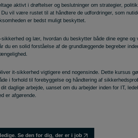
eltage aktivt i drøftelser og beslutninger om strategier, politi
 Du vil være rustet til at håndtere de udfordringer, som nuti
irksomheden er bedst muligt beskyttet.
it-sikkerhed og lær, hvordan du beskytter både dine egne o
d får du en solid forståelse af de grundlæggende begreber ind
lgængelighed.
liver it-sikkerhed vigtigere end nogensinde. Dette kursus gør 
åde i forhold til forebyggelse og håndtering af sikkerhedspro
it daglige arbejde, uanset om du arbejder inden for IT, ledel
ed er afgørende.
ledige. Se den for dig, der er i job