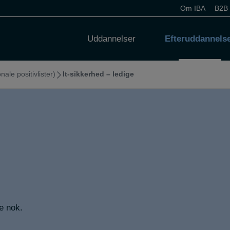
Om IBA
B2B
Uddannelser
Efteruddannels
nale positivlister)
It-sikkerhed – ledige
e nok.