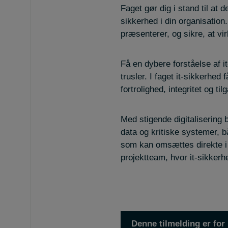
Faget gør dig i stand til at d
sikkerhed i din organisation.
præsenterer, og sikre, at v
Få en dybere forståelse af 
trusler. I faget it-sikkerhe
fortrolighed, integritet og ti
Med stigende digitalisering b
data og kritiske systemer, b
som kan omsættes direkte i d
projektteam, hvor it-sikkerh
Denne tilmelding er for 