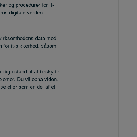
kker og procedurer for it-
dens digitale verden
g virksomhedens data mod
en for it-sikkerhed, såsom
dig i stand til at beskytte
blemer. Du vil opnå viden,
se eller som en del af et