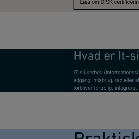
Læs om DISK certificeri
Hvad er It-
IT-sikkerhed (informationss
adgang, misbrug, tab eller s
forbliver fortrolig, integreret