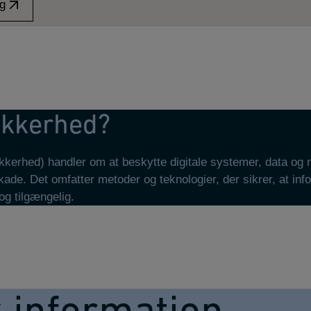
ng
sikkerhed?
ikkerhed) handler om at beskytte digitale systemer, data og
kade. Det omfatter metoder og teknologier, der sikrer, at info
 og tilgængelig.