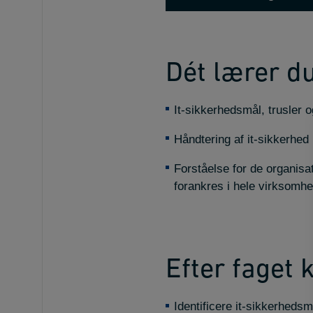
Dét lærer du
It-sikkerhedsmål, trusler
Håndtering af it-sikkerhed i 
Forståelse for de organisa
forankres i hele virksomh
Efter faget 
Identificere it-sikkerhedsm