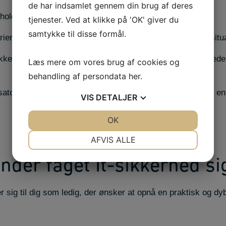
de har indsamlet gennem din brug af deres
oldbare løsninger på identificerede it-sikkerhedstrusler.
tjenester. Ved at klikke på 'OK' giver du
samtykke til disse formål.
ier for konkrete trusler mod it-sikkerheden i forskellige situ
tikker og procedurer, der styrker virksomhedens overordnede i
Læs mere om vores brug af cookies og
behandling af persondata
her
.
satoriske planlægning af it-funktioner, så sikkerhed bliver en 
VIS
DETALJER
JA
NEJ
OK
JA
NEJ
NØDVENDIGE
PRÆFERENCER
AFVIS ALLE
JA
NEJ
JA
NEJ
er faget It-sikkerhed sig
MARKETING
STATISTIK
 sig til dig som ledig, der ønsker at opnå en praktisk og dy