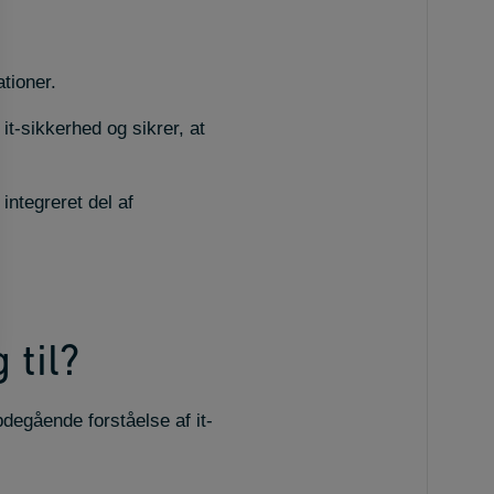
ationer.
t-sikkerhed og sikrer, at
integreret del af
 til?
bdegående forståelse af it-