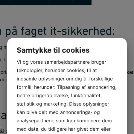
 på faget it-sikkerhed:
 og mekanismer
Samtykke til cookies
it-strategi og politik
Vi og vores samarbejdspartnere bruger
teknologier, herunder cookies, til at
toriske aspekter af it-sikkerhed og viden om, hvordan sikke
indsamle oplysninger om dig til forskellige
eden.
formål, herunder: Tilpasning af annoncering,
bedre brugeroplevelse, funktionalitet,
statistik og marketing. Disse oplysninger
kan blive delt med annoncerings- og
kan du:
analysepartnere, som kan kombinere dem
med data, du tidligere har givet dem eller
ål og trusler