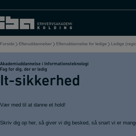
Hop
til
indholdet
Forside
Efteruddannelser
Efteruddannelse for ledige
Ledige (regio
Akademiuddannelse i Informationsteknologi
Fag for dig, der er ledig
It-sikkerhed
Vær med til at danne et hold!
Skriv dig op her, så giver vi dig besked, så snart vi er mang