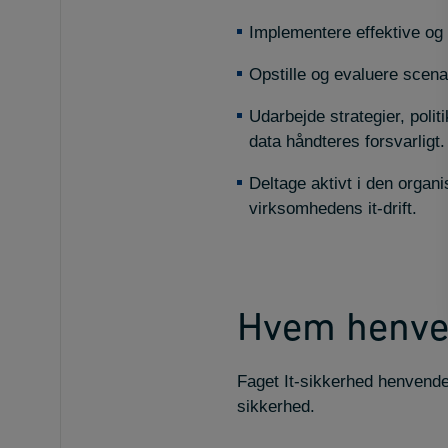
Implementere effektive og h
Opstille og evaluere scenar
Udarbejde strategier, poli
data håndteres forsvarligt.
Deltage aktivt i den organi
virksomhedens it-drift.
Hvem henvend
Faget It-sikkerhed henvender
sikkerhed.