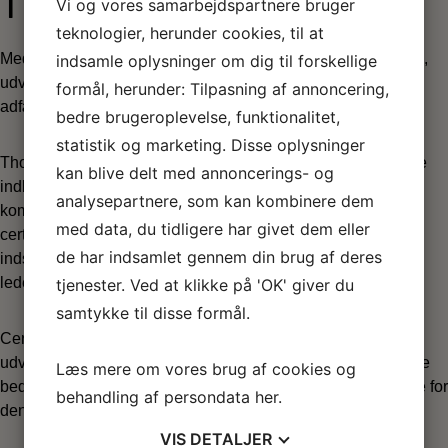
Thomas PPA
Vi og vores samarbejdspartnere bruger
teknologier, herunder cookies, til at
Med en DISC-certificering får du et stærkt værktøj til at forstå,
indsamle oplysninger om dig til forskellige
udvikle og lede mennesker med udgangspunkt i deres
formål, herunder: Tilpasning af annoncering,
adfærdsmæssige præferencer.
bedre brugeroplevelse, funktionalitet,
statistik og marketing. Disse oplysninger
Thomas PPA (Person Profil Analysen) giver et dybdegående
kan blive delt med annoncerings- og
indblik i, hvordan mennesker foretrækker at agere,
analysepartnere, som kan kombinere dem
kommunikere og samarbejde i forskellige situationer. Som
med data, du tidligere har givet dem eller
certificeret bruger lærer du at tolke profilerne og omsætte
de har indsamlet gennem din brug af deres
indsigterne til konkret udvikling af medarbejdere, teams og
ledelse.
tjenester. Ved at klikke på 'OK' giver du
samtykke til disse formål.
Certificeringen gør dig i stand til at identificere styrker,
udviklingspotentialer og motivationsfaktorer, så du kan skabe
Læs mere om vores brug af cookies og
bedre samarbejde, øget trivsel og stærkere resultater – både for
behandling af persondata
her
.
den enkelte og for organisationen som helhed.
VIS
DETALJER