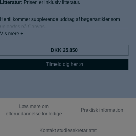
Litteratur:
Prisen er inklusiv litteratur.
Hertil kommer supplerende uddrag af bøger/artikler som
uploades på Canvas.
Vis mere +
Forplejning:
Du har mulighed for at tilkøbe forplejning på
DKK 25.850
forløbet.
Du sætter blot X i forplejning på din tilmelding.
Tilmeld dig her
Prisen er kr. 240,- pr. dag ekskl. moms
Forplejningen består af morgenmad, frokost inkl.
drikkevarer samt eftermiddagskage.
Kaffe, the og andre varianter af varme drikke og koldt vand
er tilgængelig ub hele dagen.
Hvis du er ledig, HUSK at undersøge om dit jobcenter
Læs mere om
betaler for forplejning, ellers skal du selv betale.
Praktisk information
efteruddannelse for ledige
Kontakt studiesekretariatet