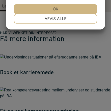
Læs om DISK certificering
JA
NEJ
OK
JA
NEJ
NØDVENDIGE
PRÆFERENCER
AFVIS ALLE
JA
NEJ
JA
NEJ
HAR VI VÆKKET DIN INTERESSE?
MARKETING
STATISTIK
Få mere information
Book et karrieremøde