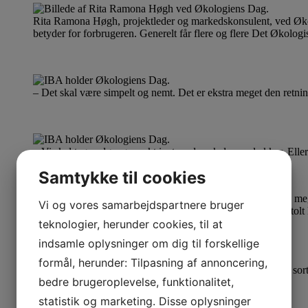
Rita Ramona Høgh, projektleder og markedskonsulent, ved Øk
betyder for forbrugeren. Generelt får flere og flere Det Økolog
– Det skal være simpelt og nemt. Det er ekstra meget den retni
– Vi skal tage udgangspunkt i, at maden skal være lækker. Eller
Samtykke til cookies
Vi og vores samarbejdspartnere bruger
Rita havde en lille statuette med til kantinen på IBA, så de st
teknologier, herunder cookies, til at
indsamle oplysninger om dig til forskellige
formål, herunder: Tilpasning af annoncering,
På tallerkenen: Brunede løg, svampe ketchup, ærte miso og sort
bedre brugeroplevelse, funktionalitet,
statistik og marketing. Disse oplysninger