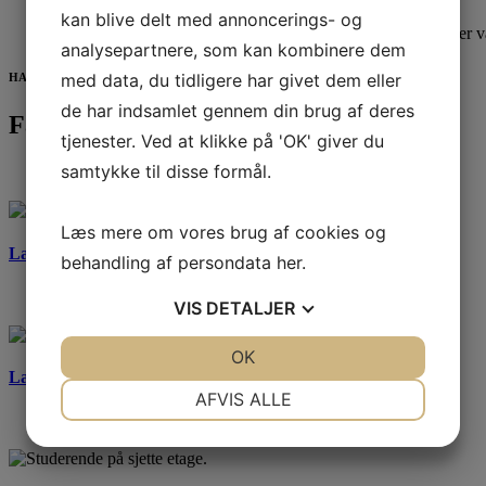
kan blive delt med annoncerings- og
Her ses bygotto med syltede græskar i de firkantede glas. Der
analysepartnere, som kan kombinere dem
med data, du tidligere har givet dem eller
HAR VI VÆKKET DIN INTERESSE?
de har indsamlet gennem din brug af deres
Få mere information
tjenester. Ved at klikke på 'OK' giver du
samtykke til disse formål.
Læs mere om vores brug af cookies og
Læs mere om IBA
behandling af persondata
her
.
VIS
DETALJER
JA
NEJ
OK
JA
NEJ
Læs mere om IBA’s online uddannelser
NØDVENDIGE
PRÆFERENCER
AFVIS ALLE
JA
NEJ
JA
NEJ
MARKETING
STATISTIK