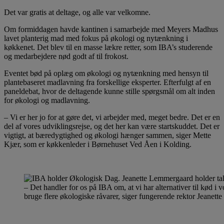
Det var gratis at deltage, og alle var velkomne.
Om formiddagen havde kantinen i samarbejde med Meyers Madhus
lavet planterig mad med fokus på økologi og nytænkning i
køkkenet. Det blev til en masse lækre retter, som IBA’s studerende
og medarbejdere nød godt af til frokost.
Eventet bød på oplæg om økologi og nytænkning med hensyn til
plantebaseret madlavning fra forskellige eksperter. Efterfulgt af en
paneldebat, hvor de deltagende kunne stille spørgsmål om alt inden
for økologi og madlavning.
– Vi er her jo for at gøre det, vi arbejder med, meget bedre. Det er en
del af vores udviklingsrejse, og det her kan være startskuddet. Det er
vigtigt, at bæredygtighed og økologi hænger sammen, siger Mette
Kjær, som er køkkenleder i Børnehuset Ved Åen i Kolding.
– Det handler for os på IBA om, at vi har alternativer til kød i 
bruge flere økologiske råvarer, siger fungerende rektor Jeanet