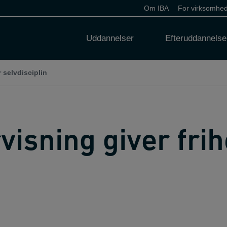
Om IBA
For virksomhe
Uddannelser
Efteruddannelse
 selvdisciplin
isning giver frih