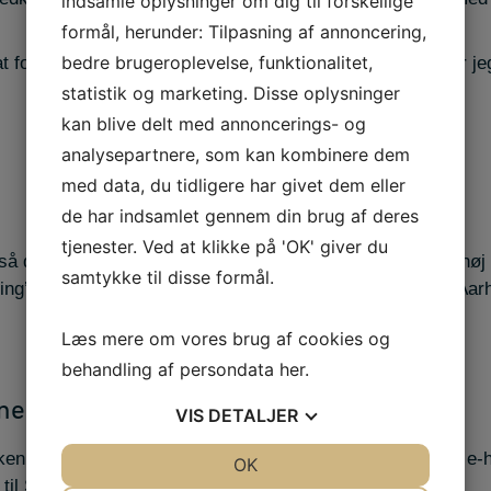
indsamle oplysninger om dig til forskellige
formål, herunder: Tilpasning af annoncering,
bedre brugeroplevelse, funktionalitet,
at fordybe mig i ny teori, men jeg nyder lige så meget, når jeg
statistik og marketing. Disse oplysninger
kan blive delt med annoncerings- og
analysepartnere, som kan kombinere dem
med data, du tidligere har givet dem eller
de har indsamlet gennem din brug af deres
tjenester. Ved at klikke på 'OK' giver du
å det har tiltalt mig meget at studere online, hvor man i høj
samtykke til disse formål.
ing’, siger Rikke, som tog sin MFØ på IBA fra sit hjem i Aar
Læs mere om vores brug af cookies og
behandling af persondata
her
.
nelse
VIS
DETALJER
kken tilmed ført til et studiejob, hvor hun skal arbejde med 
JA
NEJ
OK
JA
NEJ
d til SU’en, når hun nu tager fat på sin næste uddannelse.