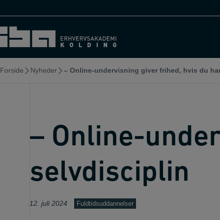
Hop
til
indholdet
Forside
Nyheder
– Online-undervisning giver frihed, hvis du har
– Online-underv
selvdisciplin
12. juli 2024
Fuldtidsuddannelser