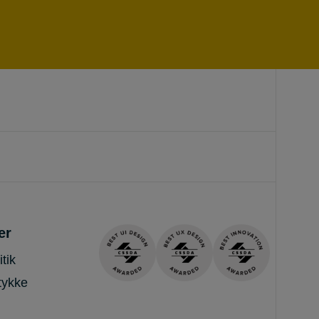
er
tik
tykke