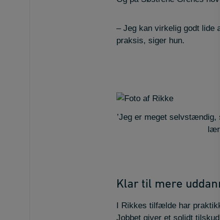
– Jeg kan virkelig godt lide 
praksis, siger hun.
’Jeg er meget selvstændig, s
lær
Klar til mere uddan
I Rikkes tilfælde har prakti
Jobbet giver et solidt tilsku