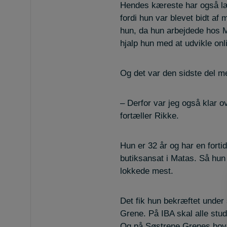
Hendes kæreste har også læ
fordi hun var blevet bidt af
hun, da hun arbejdede hos Ma
hjalp hun med at udvikle onl
Og det var den sidste del m
– Derfor var jeg også klar o
fortæller Rikke.
Hun er 32 år og har en fort
butiksansat i Matas. Så hun 
lokkede mest.
Det fik hun bekræftet unde
Grene. På IBA skal alle stu
Og på Søstrene Grenes hove