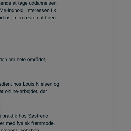
ende at tage uddannelsen,
Me-indhold. Interessen fik
arhus, men resten af tiden
viden om hele området,
edient hos Louis Nielsen og
t online-arbejdet, der
 praktik hos Søstrene
ller med fysisk fremmøde.
ed kædens webshop.