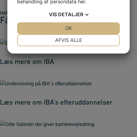
behandling af persondata
her
.
HAR VI VÆKKET DIN INTERESSE?
VIS
DETALJER
Få mere information
JA
NEJ
OK
JA
NEJ
NØDVENDIGE
PRÆFERENCER
AFVIS ALLE
JA
NEJ
JA
NEJ
MARKETING
STATISTIK
Læs mere om IBA
Læs mere om IBA’s efteruddannelser