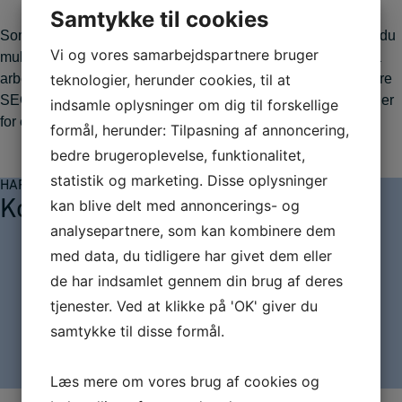
Samtykke til cookies
Som deltager får du en masse ny viden med hjem, og så får du
Vi og vores samarbejdspartnere bruger
mulighed for at netværke og dele viden med andre, der også
teknologier, herunder cookies, til at
arbejder med SEO. Du kan deltage uanset, om du er hardcore
SEO-haj, eller du mere kommer for at finde ud af, hvad SEO er
indsamle oplysninger om dig til forskellige
for en størrelse.
formål, herunder: Tilpasning af annoncering,
bedre brugeroplevelse, funktionalitet,
statistik og marketing. Disse oplysninger
HAR DU SPØRGSMÅL TIL ARTIKLEN?
kan blive delt med annoncerings- og
Kontakt
analysepartnere, som kan kombinere dem
med data, du tidligere har givet dem eller
John Ahle Petersen
de har indsamlet gennem din brug af deres
jape@iba.dk
tjenester. Ved at klikke på 'OK' giver du
+45 25 57 72 03
samtykke til disse formål.
Journalist
Læs mere om vores brug af cookies og