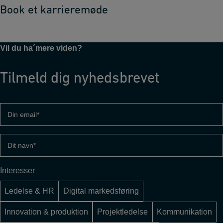
Book et karrieremøde
Vil du ha´mere viden?
Tilmeld dig nyhedsbrevet
Din
email
(Påkrævet)
Dit
navn
(Påkrævet)
Interesser
Ledelse & HR
Digital markedsføring
Innovation & produktion
Projektledelse
Kommunikation