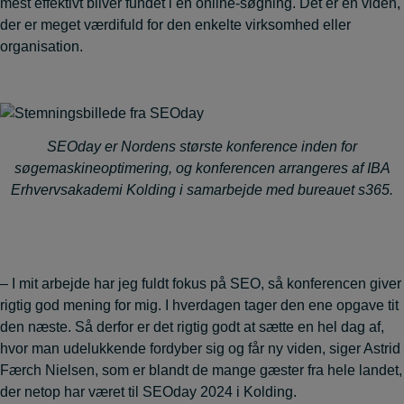
mest effektivt bliver fundet i en online-søgning. Det er en viden,
der er meget værdifuld for den enkelte virksomhed eller
organisation.
SEOday er Nordens største konference inden for
søgemaskineoptimering, og konferencen arrangeres af IBA
Erhvervsakademi Kolding i samarbejde med bureauet s365.
– I mit arbejde har jeg fuldt fokus på SEO, så konferencen giver
rigtig god mening for mig. I hverdagen tager den ene opgave tit
den næste. Så derfor er det rigtig godt at sætte en hel dag af,
hvor man udelukkende fordyber sig og får ny viden, siger Astrid
Færch Nielsen, som er blandt de mange gæster fra hele landet,
der netop har været til SEOday 2024 i Kolding.