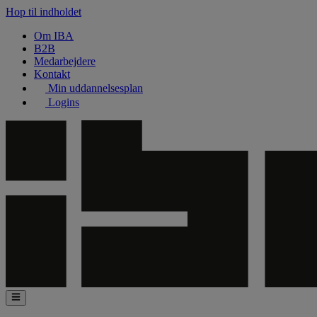
Hop til indholdet
Om IBA
B2B
Medarbejdere
Kontakt
Min uddannelsesplan
Logins