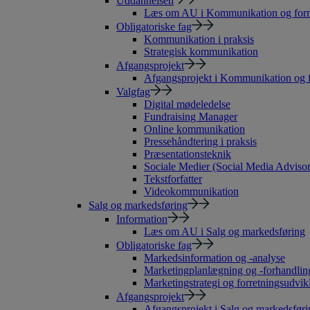
Uddannelsen
Læs om AU i Kommunikation og form
Obligatoriske fag
Kommunikation i praksis
Strategisk kommunikation
Afgangsprojekt
Afgangsprojekt i Kommunikation og 
Valgfag
Digital mødeledelse
Fundraising Manager
Online kommunikation
Pressehåndtering i praksis
Præsentationsteknik
Sociale Medier (Social Media Advisor
Tekstforfatter
Videokommunikation
Salg og markedsføring
Information
Læs om AU i Salg og markedsføring
Obligatoriske fag
Markedsinformation og -analyse
Marketingplanlægning og -forhandlin
Marketingstrategi og forretningsudvik
Afgangsprojekt
Afgangsprojekt i Salg og markedsføri