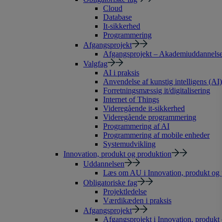
Cloud
Database
It-sikkerhed
Programmering
Afgangsprojekt
Afgangsprojekt – Akademiuddannelse 
Valgfag
AI i praksis
Anvendelse af kunstig intelligens (AI)
Forretningsmæssig it/digitalisering
Internet of Things
Videregående it-sikkerhed
Videregående programmering
Programmering af AI
Programmering af mobile enheder
Systemudvikling
Innovation, produkt og produktion
Uddannelsen
Læs om AU i Innovation, produkt og 
Obligatoriske fag
Projektledelse
Værdikæden i praksis
Afgangsprojekt
Afgangsprojekt i Innovation, produkt