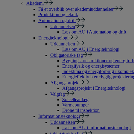
Akademi
Få et overblik over akademiuddannelser
Produktion og teknik
Automation og drift
Uddannelsen
Læs om AU i Automation og drift
Energiteknologi
Uddannelsen
Læs om AU i Energiteknologi
Obligatoriske fag
Bygningskonstruktioner og energiforb
Energifysik og energisystemer
Indeklima og energiforbrug i komple
Energieffektiv bæredygtig projekterin
Afgangsprojekt
Afgangsprojekt i Energiteknologi
Valgfag
Solcelleanlæg
Varmepumper
Drone til inspektion
Informationsteknologi
Uddannelsen
Læs om AU i Informationsteknologi
Obligatoriske fag