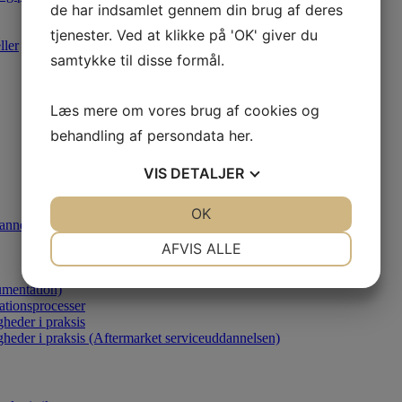
de har indsamlet gennem din brug af deres
tjenester. Ved at klikke på 'OK' giver du
ller
samtykke til disse formål.
Læs mere om vores brug af cookies og
behandling af persondata
her
.
VIS
DETALJER
JA
NEJ
OK
JA
NEJ
annelsen)
NØDVENDIGE
PRÆFERENCER
AFVIS ALLE
JA
NEJ
JA
NEJ
umentation)
MARKETING
STATISTIK
ationsprocesser
heder i praksis
gheder i praksis (Aftermarket serviceuddannelsen)