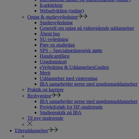
It-arkitektur
Webudvikling (online)
Optag & studievejledning
Studievejledning
Generelt om optag på videregående uddannelser
Åbent hus
SU-vejledning
Prøv en studiedag
SPS – Specialpædagogisk støtte
Handicaptillæg
Ungdomskort
eVejledning & UddannelsesGuiden
Merit
Uddannelser med vinteroptag
IBA samarbejder gerne med ungdomsuddannelser
Praktik og karriere
Brobygning
IBA samarbejder gerne med ungdomsuddannelser
Projektforløb for HF-studerende
Studiepraktik på IBA
Til nye studerende
Efteruddannelser