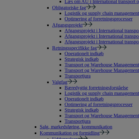
Læs om AU i International transport o
Obligatoriske fag
Logistik og supply chain management
Optimering af forretningsprocesser
Afgangsprojekt
Afgangsprojekt i International transpor
Afgangsprojekt i International transpo
Afgangsprojekt i International transpor
Retningsspecifikke fag
Operationelt indkøb
Strategisk indkøb
Transport og Warehouse Management
Transport og Warehouse Management 
Transportjura
Valgfag
Bæredygtig forretningsforståelse
Logistik og supply chain management
Operationelt indkøb
Optimering af forretningsprocesser
Strategisk indkøb
Transport og Warehouse Management
Transportjura
Salg, markedsføring, kommunikation
Kommunikation og formidling