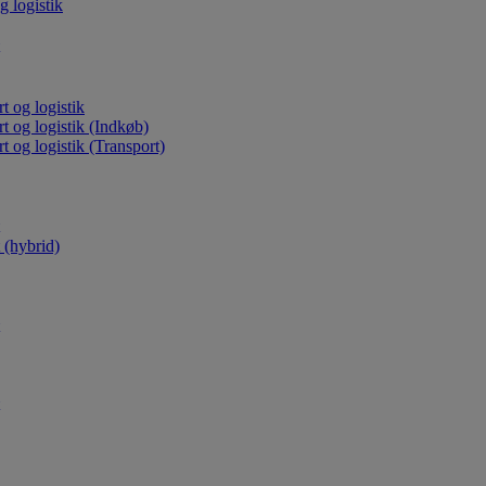
g logistik
t og logistik
rt og logistik (Indkøb)
t og logistik (Transport)
(hybrid)