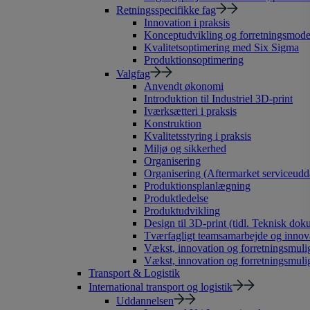
Retningsspecifikke fag
Innovation i praksis
Konceptudvikling og forretningsmode
Kvalitetsoptimering med Six Sigma
Produktionsoptimering
Valgfag
Anvendt økonomi
Introduktion til Industriel 3D-print
Iværksætteri i praksis
Konstruktion
Kvalitetsstyring i praksis
Miljø og sikkerhed
Organisering
Organisering (Aftermarket serviceudd
Produktionsplanlægning
Produktledelse
Produktudvikling
Design til 3D-print (tidl. Teknisk dok
Tværfagligt teamsamarbejde og innov
Vækst, innovation og forretningsmulig
Vækst, innovation og forretningsmuli
Transport & Logistik
International transport og logistik
Uddannelsen