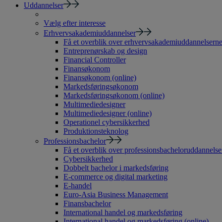
Uddannelser
Vælg efter interesse
Erhvervsakademiuddannelser
Få et overblik over erhvervsakademiuddannelsern
Entreprenørskab og design
Financial Controller
Finansøkonom
Finansøkonom (online)
Markedsføringsøkonom
Markedsføringsøkonom (online)
Multimediedesigner
Multimediedesigner (online)
Operationel cybersikkerhed
Produktionsteknolog
Professionsbachelor
Få et overblik over professionsbacheloruddannelse
Cybersikkerhed
Dobbelt bachelor i markedsføring
E-commerce og digital marketing
E-handel
Euro-Asia Business Management
Finansbachelor
International handel og markedsføring
International handel og markedsføring (online)