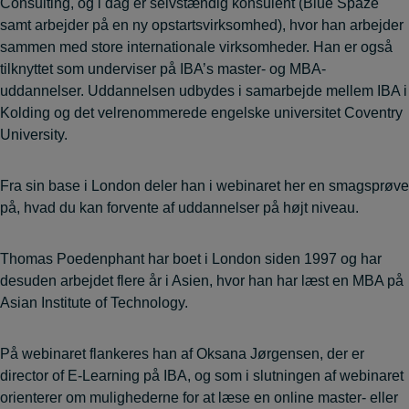
Consulting
, og
i dag er selvstændig konsulent (Blue Spaze
samt arbejder på en ny opstartsvirksomhed), hvor han arbejder
sammen med store internationale virksomheder. Han er også
tilknyttet som underviser på IBA’s master- og MBA-
uddannelser. Uddannelsen udbydes i samarbejde mellem IBA i
Kolding og det velrenommerede engelske universitet Coventry
University.
Fra sin base i London deler han i webinaret her en smagsprøve
på, hvad du kan forvente af uddannelser på højt niveau.
Thomas Poedenphant har boet i London siden 1997 og har
desuden arbejdet flere år i Asien, hvor han har læst en MBA på
Asian Institute of Technology.
På webinaret flankeres han af Oksana Jørgensen, der er
director of E-Learning på IBA, og som i slutningen af webinaret
orienterer om mulighederne for at læse en online master- eller