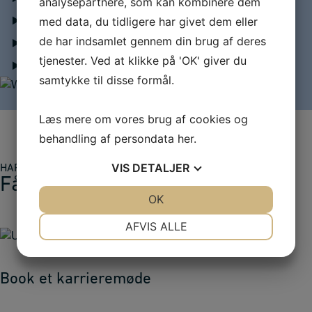
analysepartnere, som kan kombinere dem
Betingelser for tilmelding (Nyhedsbrev)
med data, du tidligere har givet dem eller
de har indsamlet gennem din brug af deres
Optagelse af webinaret
tjenester. Ved at klikke på 'OK' giver du
Niveau
samtykke til disse formål.
Læs mere om vores brug af cookies og
behandling af persondata
her
.
VIS
DETALJER
HAR VI VÆKKET DIN INTERESSE?
Få mere information
JA
NEJ
OK
JA
NEJ
NØDVENDIGE
PRÆFERENCER
AFVIS ALLE
JA
NEJ
JA
NEJ
MARKETING
STATISTIK
Book et karrieremøde