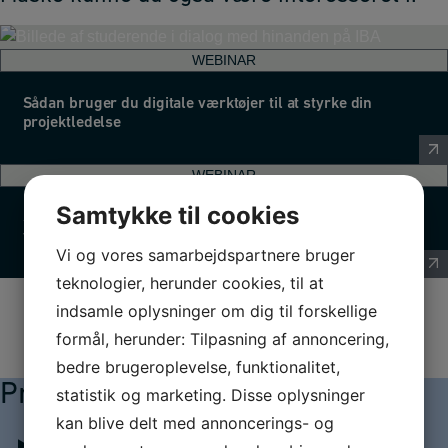
WEBINAR
Sådan bruger du digitale værktøjer til at styrke din
projektledelse
WEBINAR
Samtykke til cookies
Sådan gør du møder mere involverende og
værdiskabende v/Henrik Andersen
Vi og vores samarbejdspartnere bruger
teknologier, herunder cookies, til at
indsamle oplysninger om dig til forskellige
formål, herunder: Tilpasning af annoncering,
bedre brugeroplevelse, funktionalitet,
Praktisk information
statistik og marketing. Disse oplysninger
kan blive delt med annoncerings- og
Sådan deltager du