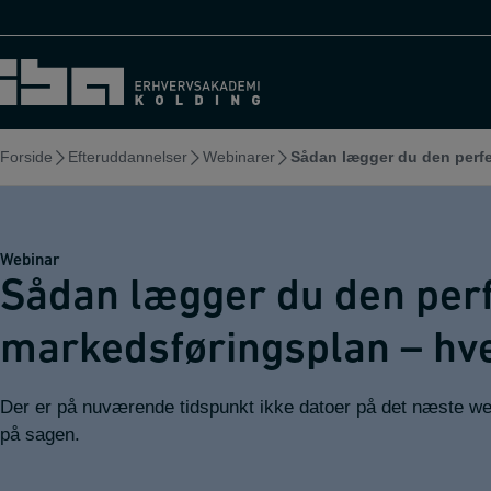
Hop
til
indholdet
Forside
Efteruddannelser
Webinarer
Sådan lægger du den perf
Webinar
Sådan lægger du den per
markedsføringsplan – hv
Der er på nuværende tidspunkt ikke datoer på det næste we
på sagen.