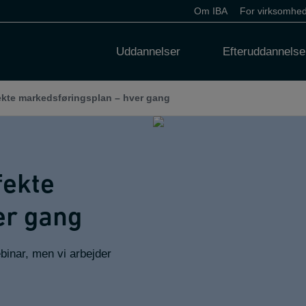
Om IBA
For virksomhe
Uddannelser
Efteruddannelse
ekte markedsføringsplan – hver gang
fekte
er gang
binar, men vi arbejder