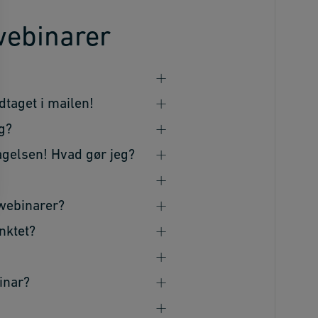
webinarer
dtaget i mailen!
eg?
tagelsen! Hvad gør jeg?
 webinarer?
nktet?
inar?