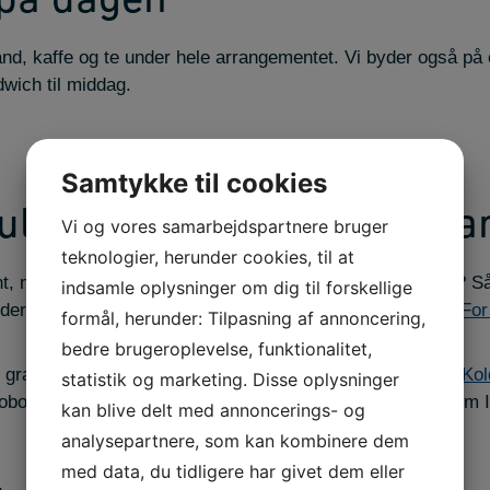
 på dagen
vand, kaffe og te under hele arrangementet. Vi byder også på
wich til middag.
Samtykke til cookies
ulighed for at deltage i k
Vi og vores samarbejdspartnere bruger
teknologier, herunder cookies, til at
t, men har I ikke mulighed for at deltage i karrieredagen? Så 
indsamle oplysninger om dig til forskellige
der m.v. på følgende side:
Generel praktik information – Fo
formål, herunder: Tilpasning af annoncering,
bedre brugeroplevelse, funktionalitet,
 gratis at benytte:
IBA Jobportal – IBA Erhvervsakademi Kol
statistik og marketing. Disse oplysninger
r jobopslag og finde netop de studerende og dimittender, som I
kan blive delt med annoncerings- og
analysepartnere, som kan kombinere dem
med data, du tidligere har givet dem eller