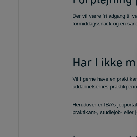
Forplejning
Der vil være fri adgang til 
formiddagssnack og en sand
Har I ikke m
Vil I gerne have en praktikan
uddannelsernes praktikperio
Herudover er IBA’s jobportal
praktikant-, studiejob- elle