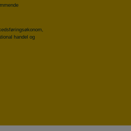
 kommende
kedsføringsøkonom,
tional handel og