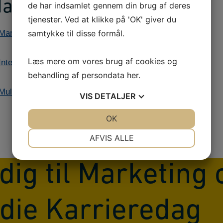
annelserne
de har indsamlet gennem din brug af deres
tjenester. Ved at klikke på 'OK' giver du
Markedsføringsøkonom
samtykke til disse formål.
Læs mere om vores brug af cookies og
ternational handel og markedsføring
behandling af persondata
her
.
ultimediedesigner
VIS
DETALJER
JA
NEJ
OK
JA
NEJ
NØDVENDIGE
PRÆFERENCER
AFVIS ALLE
JA
NEJ
JA
NEJ
dig til Marketing 
MARKETING
STATISTIK
die Karrieredag