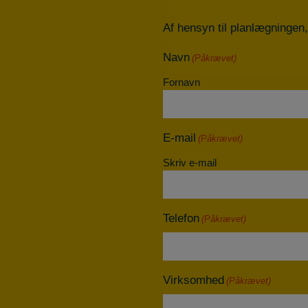
Af hensyn til planlægningen,
Navn
(Påkrævet)
Fornavn
E-mail
(Påkrævet)
Skriv e-mail
Telefon
(Påkrævet)
Virksomhed
(Påkrævet)