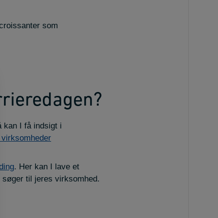
 croissanter som
arrieredagen?
kan I få indsigt i
r virksomheder
ding
. Her kan I lave et
 søger til jeres virksomhed.