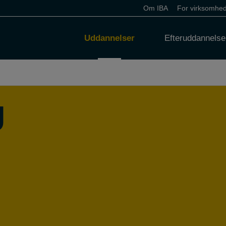
Om IBA
For virksomhe
Uddannelser
Efteruddannelse
g