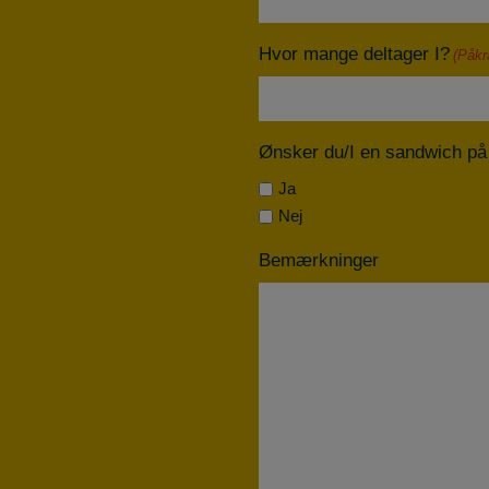
Hvor mange deltager I?
(Påkr
Ønsker du/I en sandwich p
Ja
Nej
Bemærkninger