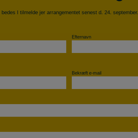
 bedes I tilmelde jer arrangementet senest d. 24. september
Efternavn
Bekræft e-mail