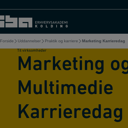
Hop
til
indholdet
Forside
Uddannelser
Praktik og karriere
Marketing Karrieredag
Til virksomheder
Marketing o
Multimedie
Karrieredag