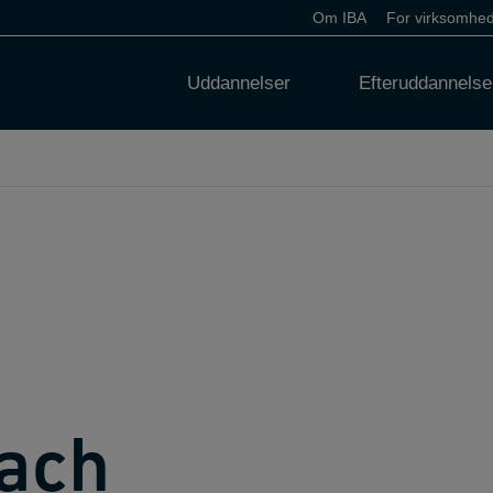
Om IBA
For virksomhe
Uddannelser
Efteruddannelse
Bach