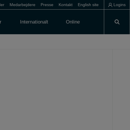
der
Medarbejdere
Presse
Kontakt
English site
Logins
r
Internationalt
Online