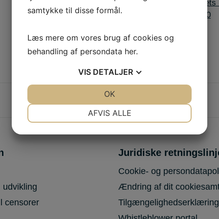
2020:
Lars vinder Årets
samtykke til disse formål.
2020
Læs mere om vores brug af cookies og
behandling af persondata
her
.
VIS
DETALJER
JA
NEJ
OK
JA
NEJ
NØDVENDIGE
PRÆFERENCER
AFVIS ALLE
JA
NEJ
JA
NEJ
MARKETING
STATISTIK
n
Juridiske retningslinj
Cookie- og persondatapoli
 udvikling
Ændring af dit cookiesam
il censorer
Tilgængelighedserklæring
Whistleblower portal