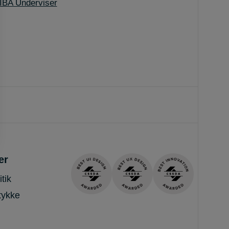
 IBA Underviser
er
tik
tykke