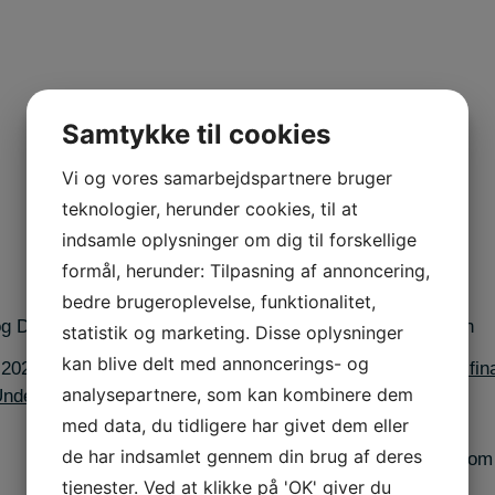
Samtykke til cookies
Vi og vores samarbejdspartnere bruger
teknologier, herunder cookies, til at
indsamle oplysninger om dig til forskellige
formål, herunder: Tilpasning af annoncering,
bedre brugeroplevelse, funktionalitet,
statistik og marketing. Disse oplysninger
kan blive delt med annoncerings- og
2021:
Lars Bach vinder
2020:
Lars er fan af fi
analysepartnere, som kan kombinere dem
ndervisningsprisen 2021
med data, du tidligere har givet dem eller
de har indsamlet gennem din brug af deres
tjenester. Ved at klikke på 'OK' giver du