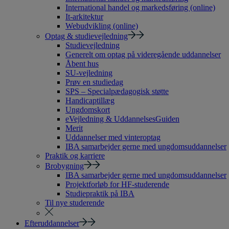
International handel og markedsføring (online)
It-arkitektur
Webudvikling (online)
Optag & studievejledning
Studievejledning
Generelt om optag på videregående uddannelser
Åbent hus
SU-vejledning
Prøv en studiedag
SPS – Specialpædagogisk støtte
Handicaptillæg
Ungdomskort
eVejledning & UddannelsesGuiden
Merit
Uddannelser med vinteroptag
IBA samarbejder gerne med ungdomsuddannelser
Praktik og karriere
Brobygning
IBA samarbejder gerne med ungdomsuddannelser
Projektforløb for HF-studerende
Studiepraktik på IBA
Til nye studerende
Efteruddannelser