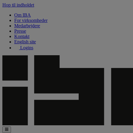
Hop til indholdet
Om IBA
For virksomheder
Medarbejdere
Presse
Kontakt
English site
Logins