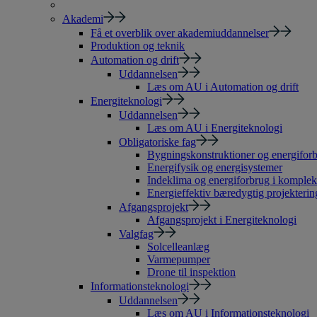
Akademi
Få et overblik over akademiuddannelser
Produktion og teknik
Automation og drift
Uddannelsen
Læs om AU i Automation og drift
Energiteknologi
Uddannelsen
Læs om AU i Energiteknologi
Obligatoriske fag
Bygningskonstruktioner og energiforb
Energifysik og energisystemer
Indeklima og energiforbrug i komple
Energieffektiv bæredygtig projekterin
Afgangsprojekt
Afgangsprojekt i Energiteknologi
Valgfag
Solcelleanlæg
Varmepumper
Drone til inspektion
Informationsteknologi
Uddannelsen
Læs om AU i Informationsteknologi