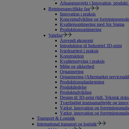
Afgangsprojekt i Innovation, produkt
Retningsspecifikke fag
Innovation i praksis
Konceptudvikling og forretningsmode
Kvalitetsoptimering med Six Sigma
Produktionsoptimering
Valgfag
Anvendt økonomi
Introduktion til Industriel 3D-print
Iværksætteri i praksis
Konstruktion
Kvalitetsstyring i praksis
Miljø og sikkerhed
Organisering
Organisering (Aftermarket serviceudd
Produktionsplanlægning
Produktledelse
Produktudvikling
Design til 3D-print (tidl. Teknisk dok
Tværfagligt teamsamarbejde og innov
Vækst, innovation og forretningsmulig
Vækst, innovation og forretningsmuli
Transport & Logistik
International transport og logistik