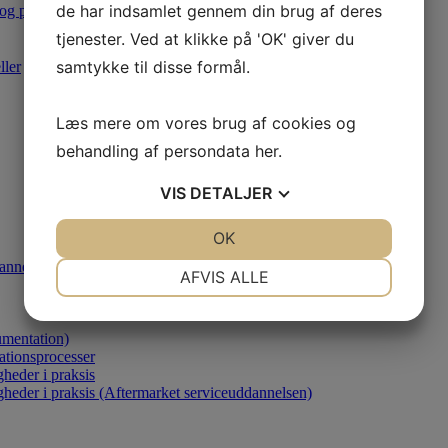
de har indsamlet gennem din brug af deres
 og produktion
tjenester. Ved at klikke på 'OK' giver du
samtykke til disse formål.
ller
Læs mere om vores brug af cookies og
behandling af persondata
her
.
VIS
DETALJER
JA
NEJ
OK
JA
NEJ
annelsen)
NØDVENDIGE
PRÆFERENCER
AFVIS ALLE
JA
NEJ
JA
NEJ
umentation)
MARKETING
STATISTIK
ationsprocesser
heder i praksis
gheder i praksis (Aftermarket serviceuddannelsen)