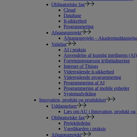
Obligatoriske fag
Cloud
Database
It-sikkerhed
Programmering
Afgangsprojekt
Afgangsprojekt – Akademiuddannelse 
Valgfag
AI i praksis
Anvendelse af kunstig intelligens (AI)
Forretningsmæssig it/digitalisering
Internet of Things
Videregående it-sikkerhed
Videregående programmering
Programmering af AI
Programmering af mobile enheder
Systemudvikling
Innovation, produkt og produktion
Uddannelsen
Læs om AU i Innovation, produkt og 
Obligatoriske fag
Projektledelse
Værdikæden i praksis
Afgangsprojekt