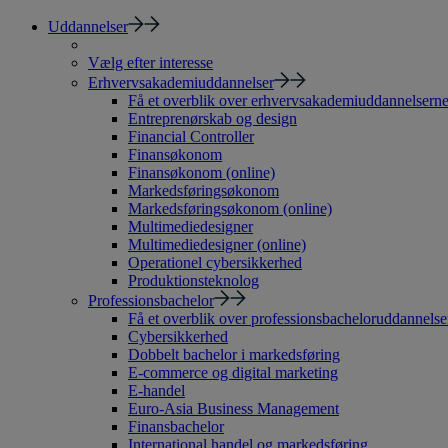
Uddannelser
Vælg efter interesse
Erhvervsakademiuddannelser
Få et overblik over erhvervsakademiuddannelsern
Entreprenørskab og design
Financial Controller
Finansøkonom
Finansøkonom (online)
Markedsføringsøkonom
Markedsføringsøkonom (online)
Multimediedesigner
Multimediedesigner (online)
Operationel cybersikkerhed
Produktionsteknolog
Professionsbachelor
Få et overblik over professionsbacheloruddannelse
Cybersikkerhed
Dobbelt bachelor i markedsføring
E-commerce og digital marketing
E-handel
Euro-Asia Business Management
Finansbachelor
International handel og markedsføring