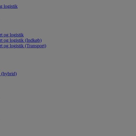
g logistik
t og logistik
rt og logistik (Indkøb)
t og logistik (Transport)
(hybrid)