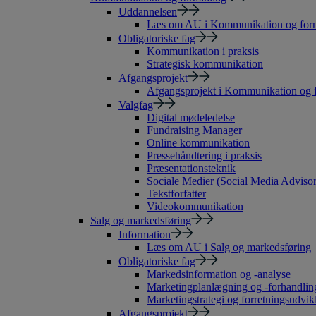
Uddannelsen
Læs om AU i Kommunikation og form
Obligatoriske fag
Kommunikation i praksis
Strategisk kommunikation
Afgangsprojekt
Afgangsprojekt i Kommunikation og 
Valgfag
Digital mødeledelse
Fundraising Manager
Online kommunikation
Pressehåndtering i praksis
Præsentationsteknik
Sociale Medier (Social Media Advisor
Tekstforfatter
Videokommunikation
Salg og markedsføring
Information
Læs om AU i Salg og markedsføring
Obligatoriske fag
Markedsinformation og -analyse
Marketingplanlægning og -forhandlin
Marketingstrategi og forretningsudvik
Afgangsprojekt