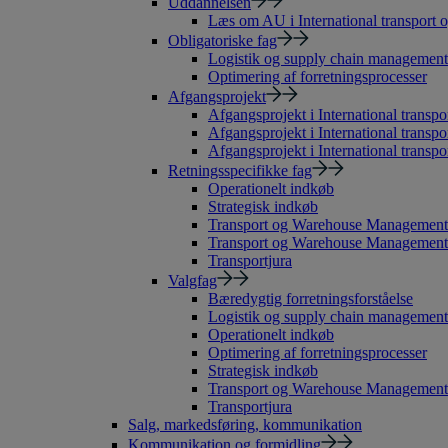
Uddannelsen
Læs om AU i International transport o
Obligatoriske fag
Logistik og supply chain management
Optimering af forretningsprocesser
Afgangsprojekt
Afgangsprojekt i International transpor
Afgangsprojekt i International transpo
Afgangsprojekt i International transpor
Retningsspecifikke fag
Operationelt indkøb
Strategisk indkøb
Transport og Warehouse Management
Transport og Warehouse Management 
Transportjura
Valgfag
Bæredygtig forretningsforståelse
Logistik og supply chain management
Operationelt indkøb
Optimering af forretningsprocesser
Strategisk indkøb
Transport og Warehouse Management
Transportjura
Salg, markedsføring, kommunikation
Kommunikation og formidling