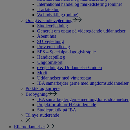
International handel og markedsføring (online)
It-arkitektur
Webudvikling (online)
Optag & studievejledning
Studievejledning
Generelt om optag på videregående uddannelser
Åbent hus
SU-vejledning
Prøv en studiedag
SPS – Specialpædagogisk støtte
Handicaptillæg
Ungdomskort
eVejledning & UddannelsesGuiden
Merit
Uddannelser med vinteroptag
IBA samarbejder gerne med ungdomsuddannelser
Praktik og karriere
Brobygning
IBA samarbejder gerne med ungdomsuddannelser
Projektforløb for HF-studerende
Studiepraktik på IBA
Til nye studerende
Efteruddannelser