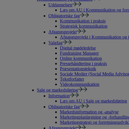
Uddannelsen
Læs om AU i Kommunikation og form
Obligatoriske fag
Kommunikation i praksis
Strategisk kommunikation
Afgangsprojekt
Afgangsprojekt i Kommunikation og 
Valgfag
Digital mødeledelse
Fundraising Manager
Online kommunikation
Pressehåndtering i praksis
Præsentationsteknik
Sociale Medier (Social Media Advisor
Tekstforfatter
Videokommunikation
Salg og markedsføring
Information
Læs om AU i Salg og markedsføring
Obligatoriske fag
Markedsinformation og -analyse
Marketingplanlægning og -forhandlin
Marketingstrategi og forretningsudvik
Afgangsprojekt