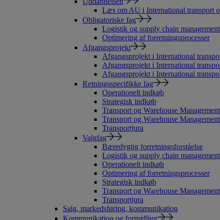
Uddannelsen
Læs om AU i International transport o
Obligatoriske fag
Logistik og supply chain management
Optimering af forretningsprocesser
Afgangsprojekt
Afgangsprojekt i International transpor
Afgangsprojekt i International transpo
Afgangsprojekt i International transpor
Retningsspecifikke fag
Operationelt indkøb
Strategisk indkøb
Transport og Warehouse Management
Transport og Warehouse Management 
Transportjura
Valgfag
Bæredygtig forretningsforståelse
Logistik og supply chain management
Operationelt indkøb
Optimering af forretningsprocesser
Strategisk indkøb
Transport og Warehouse Management
Transportjura
Salg, markedsføring, kommunikation
Kommunikation og formidling