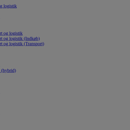
g logistik
t og logistik
rt og logistik (Indkøb)
t og logistik (Transport)
(hybrid)