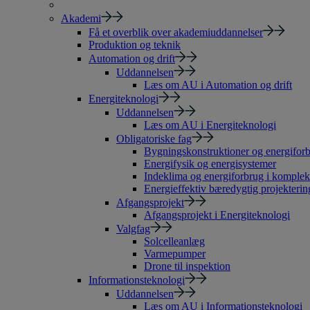
Akademi
Få et overblik over akademiuddannelser
Produktion og teknik
Automation og drift
Uddannelsen
Læs om AU i Automation og drift
Energiteknologi
Uddannelsen
Læs om AU i Energiteknologi
Obligatoriske fag
Bygningskonstruktioner og energiforb
Energifysik og energisystemer
Indeklima og energiforbrug i komple
Energieffektiv bæredygtig projekterin
Afgangsprojekt
Afgangsprojekt i Energiteknologi
Valgfag
Solcelleanlæg
Varmepumper
Drone til inspektion
Informationsteknologi
Uddannelsen
Læs om AU i Informationsteknologi