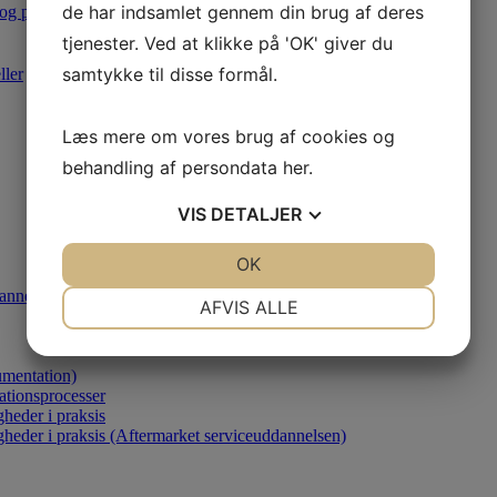
de har indsamlet gennem din brug af deres
 og produktion
tjenester. Ved at klikke på 'OK' giver du
samtykke til disse formål.
ller
Læs mere om vores brug af cookies og
behandling af persondata
her
.
VIS
DETALJER
JA
NEJ
OK
JA
NEJ
annelsen)
NØDVENDIGE
PRÆFERENCER
AFVIS ALLE
JA
NEJ
JA
NEJ
umentation)
MARKETING
STATISTIK
ationsprocesser
heder i praksis
gheder i praksis (Aftermarket serviceuddannelsen)