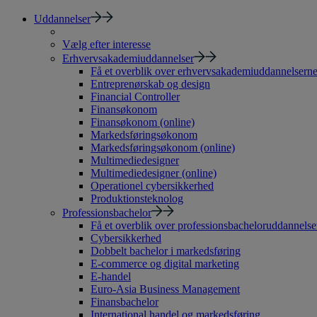
Uddannelser
Vælg efter interesse
Erhvervsakademiuddannelser
Få et overblik over erhvervsakademiuddannelsern
Entreprenørskab og design
Financial Controller
Finansøkonom
Finansøkonom (online)
Markedsføringsøkonom
Markedsføringsøkonom (online)
Multimediedesigner
Multimediedesigner (online)
Operationel cybersikkerhed
Produktionsteknolog
Professionsbachelor
Få et overblik over professionsbacheloruddannelse
Cybersikkerhed
Dobbelt bachelor i markedsføring
E-commerce og digital marketing
E-handel
Euro-Asia Business Management
Finansbachelor
International handel og markedsføring