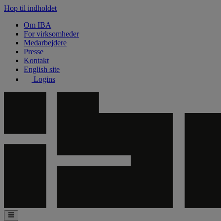
Hop til indholdet
Om IBA
For virksomheder
Medarbejdere
Presse
Kontakt
English site
Logins