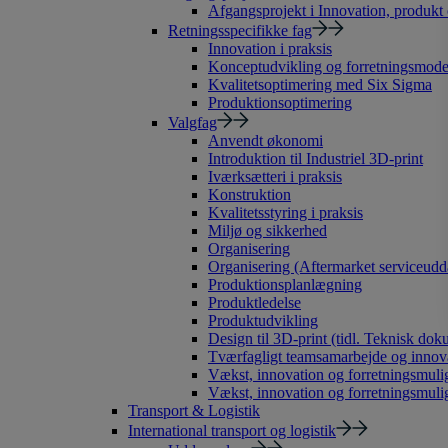
Afgangsprojekt i Innovation, produkt
Retningsspecifikke fag
Innovation i praksis
Konceptudvikling og forretningsmode
Kvalitetsoptimering med Six Sigma
Produktionsoptimering
Valgfag
Anvendt økonomi
Introduktion til Industriel 3D-print
Iværksætteri i praksis
Konstruktion
Kvalitetsstyring i praksis
Miljø og sikkerhed
Organisering
Organisering (Aftermarket serviceudd
Produktionsplanlægning
Produktledelse
Produktudvikling
Design til 3D-print (tidl. Teknisk dok
Tværfagligt teamsamarbejde og innov
Vækst, innovation og forretningsmulig
Vækst, innovation og forretningsmuli
Transport & Logistik
International transport og logistik