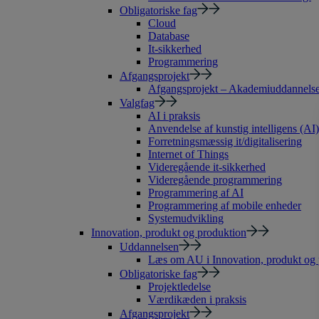
Obligatoriske fag
Cloud
Database
It-sikkerhed
Programmering
Afgangsprojekt
Afgangsprojekt – Akademiuddannelse 
Valgfag
AI i praksis
Anvendelse af kunstig intelligens (AI)
Forretningsmæssig it/digitalisering
Internet of Things
Videregående it-sikkerhed
Videregående programmering
Programmering af AI
Programmering af mobile enheder
Systemudvikling
Innovation, produkt og produktion
Uddannelsen
Læs om AU i Innovation, produkt og 
Obligatoriske fag
Projektledelse
Værdikæden i praksis
Afgangsprojekt