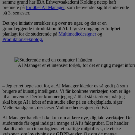
samme grund har IBA Erhvervsakademi Kolding netop haft
premiere på
forløbet AI Manager
, som henvender sig til studerende
på 3. semester.
Det nye initiativ strækker sig over tre uger, og det er en
grundlæggende introduktion til AI. I første omgang er forløbet
planlagt for de studerende på
Multimediedesigner
og
Produktionsteknolog.
– AI Manager er et intensivt forløb, for det er rigtig meget i
– Jeg er ret begejstret for, at AI Manager klæder os så godt på som
brugere af kunstig intelligens. Vi får konkrete værktøjer, som er lige
til at anvende. Derfor kommer jeg også til at stå stærkere, når jeg
skal bruge AI i løbet af mit studie eller på en arbejdsplads, siger
Mette Sandgaard, der læser Multimediedesigner på IBA.
AI Manager handler ikke kun om at lære nye, digitale værktøjer. De
studerende får også indsigt i mange af AI’s faldgruber. Det handler
blandt andet om teknologiens ret kraftige miljøaftryk, de etiske
gråzoner, om lovgivning og GDPR-regler. Og om de mange