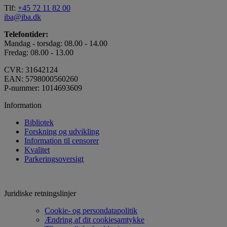
Tlf:
+45 72 11 82 00
iba@iba.dk
Telefontider:
Mandag - torsdag: 08.00 - 14.00
Fredag: 08.00 - 13.00
CVR: 31642124
EAN: 5798000560260
P-nummer: 1014693609
Information
Bibliotek
Forskning og udvikling
Information til censorer
Kvalitet
Parkeringsoversigt
Juridiske retningslinjer
Cookie- og persondatapolitik
Ændring af dit cookiesamtykke