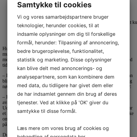
Samtykke til cookies
Vi og vores samarbejdspartnere bruger
– Dette forløb er helt på sin plads, for det er vigtigt for alle 
teknologier, herunder cookies, til at
bygge oven på, siger Mette.
indsamle oplysninger om dig til forskellige
formål, herunder: Tilpasning af annoncering,
Hun er helt overbevist om, at når hun selv er færdiguddannet som
bedre brugeroplevelse, funktionalitet,
multimediedesigner, vil brugen af kunstig intelligens fylde rigtig
statistik og marketing. Disse oplysninger
meget indenfor hendes branche. Og udbredelsen vil kun vokse med
tiden, forudser hun.
kan blive delt med annoncerings- og
– Derfor er AI Manager en fordel. Den er et godt fundament, vi kan
analysepartnere, som kan kombinere dem
blive ved med at bygge på. For når det gælder AI, bliver det nemlig
med data, du tidligere har givet dem eller
nødvendigt at holde sig opdateret hele tiden, siger Mette og tilføjer:
de har indsamlet gennem din brug af deres
– For eksempel er den ChatGPT, vi bruger i dag, blandt de mindst
tjenester. Ved at klikke på 'OK' giver du
avancerede versioner, vi nogensinde kommer til at anvende.
Udviklingen går nemlig ekstremt hurtigt. Det betyder, at du selv har
samtykke til disse formål.
et stort ansvar for følge med. Og du er nødt til at udvælge specifikke
områder at fokusere på, for det er jo umuligt at holde sig opdateret
på alt.
Læs mere om vores brug af cookies og
Du kan læse mere om forløbet
her.
behandling af persondata
her
.