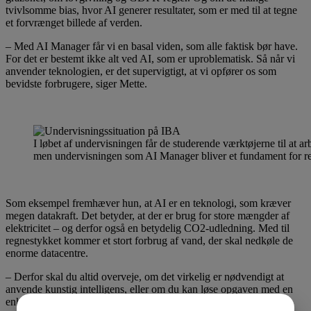
tvivlsomme bias, hvor AI generer resultater, som er med til at tegne
et forvrænget billede af verden.
– Med AI Manager får vi en basal viden, som alle faktisk bør have.
For det er bestemt ikke alt ved AI, som er uproblematisk. Så når vi
anvender teknologien, er det supervigtigt, at vi opfører os som
bevidste forbrugere, siger Mette.
I løbet af undervisningen får de studerende værktøjerne til at ar
men undervisningen som AI Manager bliver et fundament for res
Som eksempel fremhæver hun, at AI er en teknologi, som kræver
megen datakraft. Det betyder, at der er brug for store mængder af
elektricitet – og derfor også en betydelig CO2-udledning. Med til
regnestykket kommer et stort forbrug af vand, der skal nedkøle de
enorme datacentre.
– Derfor skal du altid overveje, om det virkelig er nødvendigt at
anvende kunstig intelligens, eller om du kan løse opgaven med en
enklere og mindre ressourcekrævende teknologi, forklarer Mette.