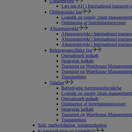
Uddannelsen
Læs om AU i International transport o
Obligatoriske fag
Logistik og supply chain management
Optimering af forretningsprocesser
Afgangsprojekt
Afgangsprojekt i International transpor
Afgangsprojekt i International transpo
Afgangsprojekt i International transpor
Retningsspecifikke fag
Operationelt indkøb
Strategisk indkøb
Transport og Warehouse Management
Transport og Warehouse Management 
Transportjura
Valgfag
Bæredygtig forretningsforståelse
Logistik og supply chain management
Operationelt indkøb
Optimering af forretningsprocesser
Strategisk indkøb
Transport og Warehouse Management
Transportjura
Salg, markedsføring, kommunikation
Kommunikation og formidling