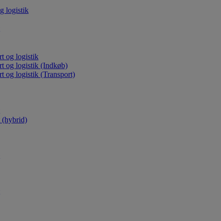
g logistik
t og logistik
rt og logistik (Indkøb)
t og logistik (Transport)
(hybrid)