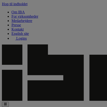
Hop til indholdet
Om IBA
For virksomheder
Medarbejdere
Presse
Kontakt
English site
Logins