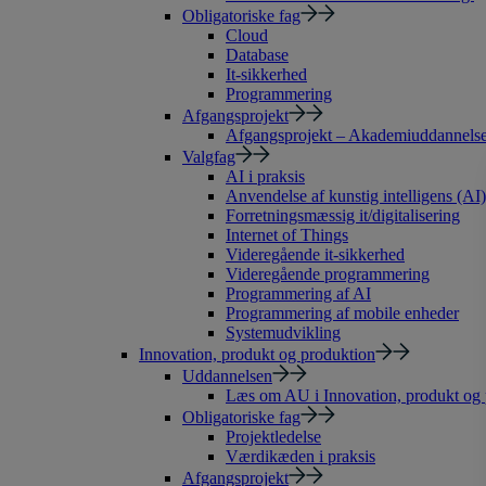
Obligatoriske fag
Cloud
Database
It-sikkerhed
Programmering
Afgangsprojekt
Afgangsprojekt – Akademiuddannelse 
Valgfag
AI i praksis
Anvendelse af kunstig intelligens (AI)
Forretningsmæssig it/digitalisering
Internet of Things
Videregående it-sikkerhed
Videregående programmering
Programmering af AI
Programmering af mobile enheder
Systemudvikling
Innovation, produkt og produktion
Uddannelsen
Læs om AU i Innovation, produkt og 
Obligatoriske fag
Projektledelse
Værdikæden i praksis
Afgangsprojekt