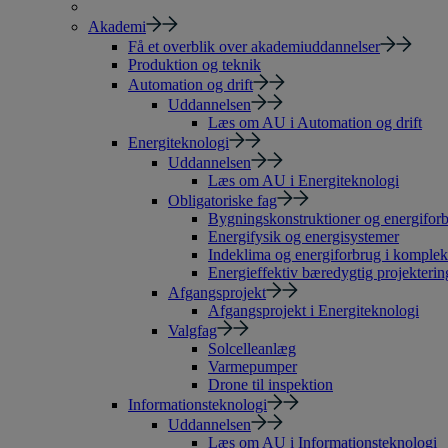
Akademi
Få et overblik over akademiuddannelser
Produktion og teknik
Automation og drift
Uddannelsen
Læs om AU i Automation og drift
Energiteknologi
Uddannelsen
Læs om AU i Energiteknologi
Obligatoriske fag
Bygningskonstruktioner og energiforb
Energifysik og energisystemer
Indeklima og energiforbrug i komple
Energieffektiv bæredygtig projekterin
Afgangsprojekt
Afgangsprojekt i Energiteknologi
Valgfag
Solcelleanlæg
Varmepumper
Drone til inspektion
Informationsteknologi
Uddannelsen
Læs om AU i Informationsteknologi