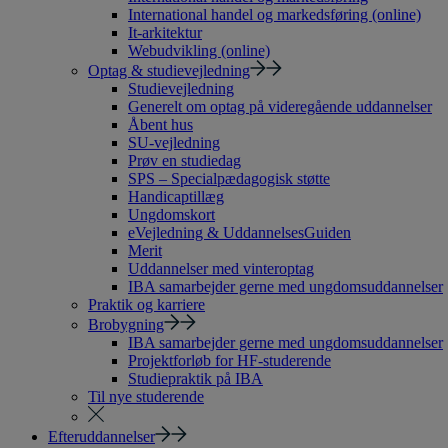
International handel og markedsføring (online)
It-arkitektur
Webudvikling (online)
Optag & studievejledning
Studievejledning
Generelt om optag på videregående uddannelser
Åbent hus
SU-vejledning
Prøv en studiedag
SPS – Specialpædagogisk støtte
Handicaptillæg
Ungdomskort
eVejledning & UddannelsesGuiden
Merit
Uddannelser med vinteroptag
IBA samarbejder gerne med ungdomsuddannelser
Praktik og karriere
Brobygning
IBA samarbejder gerne med ungdomsuddannelser
Projektforløb for HF-studerende
Studiepraktik på IBA
Til nye studerende
Efteruddannelser