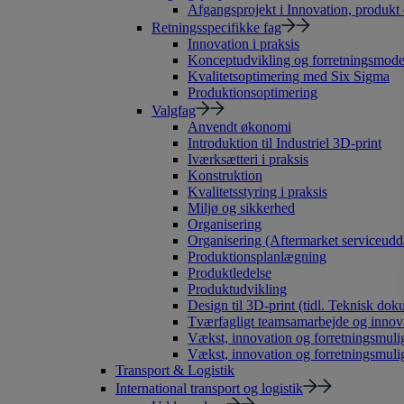
Afgangsprojekt i Innovation, produkt
Retningsspecifikke fag
Innovation i praksis
Konceptudvikling og forretningsmode
Kvalitetsoptimering med Six Sigma
Produktionsoptimering
Valgfag
Anvendt økonomi
Introduktion til Industriel 3D-print
Iværksætteri i praksis
Konstruktion
Kvalitetsstyring i praksis
Miljø og sikkerhed
Organisering
Organisering (Aftermarket serviceudd
Produktionsplanlægning
Produktledelse
Produktudvikling
Design til 3D-print (tidl. Teknisk dok
Tværfagligt teamsamarbejde og innov
Vækst, innovation og forretningsmulig
Vækst, innovation og forretningsmuli
Transport & Logistik
International transport og logistik