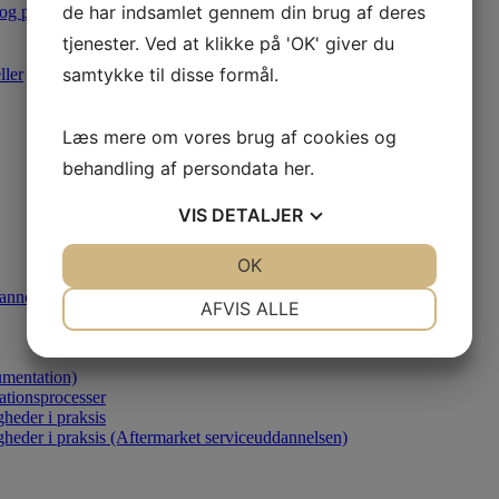
de har indsamlet gennem din brug af deres
 og produktion
tjenester. Ved at klikke på 'OK' giver du
samtykke til disse formål.
ller
Læs mere om vores brug af cookies og
behandling af persondata
her
.
VIS
DETALJER
JA
NEJ
OK
JA
NEJ
annelsen)
NØDVENDIGE
PRÆFERENCER
AFVIS ALLE
JA
NEJ
JA
NEJ
umentation)
MARKETING
STATISTIK
ationsprocesser
heder i praksis
gheder i praksis (Aftermarket serviceuddannelsen)