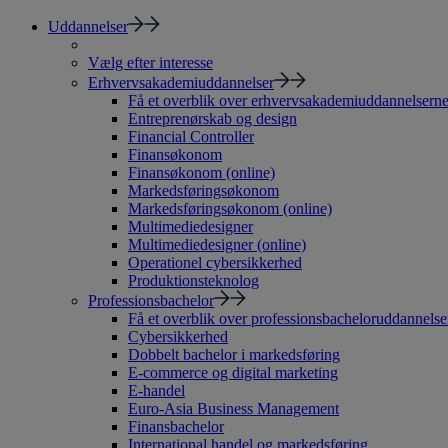
Uddannelser
Vælg efter interesse
Erhvervsakademiuddannelser
Få et overblik over erhvervsakademiuddannelsern
Entreprenørskab og design
Financial Controller
Finansøkonom
Finansøkonom (online)
Markedsføringsøkonom
Markedsføringsøkonom (online)
Multimediedesigner
Multimediedesigner (online)
Operationel cybersikkerhed
Produktionsteknolog
Professionsbachelor
Få et overblik over professionsbacheloruddannelse
Cybersikkerhed
Dobbelt bachelor i markedsføring
E-commerce og digital marketing
E-handel
Euro-Asia Business Management
Finansbachelor
International handel og markedsføring