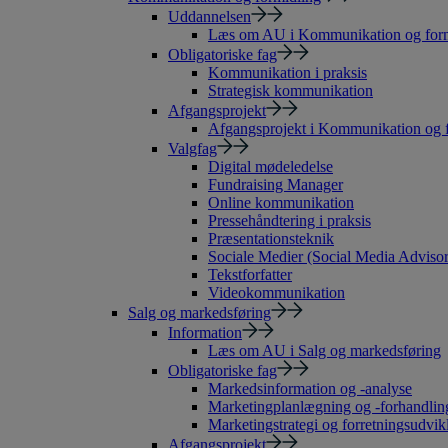
Uddannelsen
Læs om AU i Kommunikation og form
Obligatoriske fag
Kommunikation i praksis
Strategisk kommunikation
Afgangsprojekt
Afgangsprojekt i Kommunikation og 
Valgfag
Digital mødeledelse
Fundraising Manager
Online kommunikation
Pressehåndtering i praksis
Præsentationsteknik
Sociale Medier (Social Media Advisor
Tekstforfatter
Videokommunikation
Salg og markedsføring
Information
Læs om AU i Salg og markedsføring
Obligatoriske fag
Markedsinformation og -analyse
Marketingplanlægning og -forhandlin
Marketingstrategi og forretningsudvik
Afgangsprojekt