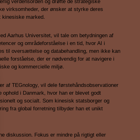
derlig verdensorden og drøfte de strategiske
ske virksomheder, der ønsker at styrke deres
t kinesiske marked.
 ved Aarhus Universitet, vil tale om betydningen af
encer og områdeforståelse i en tid, hvor AI i
s til oversættelse og databehandling, men ikke kan
elle forståelse, der er nødvendig for at navigere i
iske og kommercielle miljø.
er af TEGnology, vil dele førstehåndsobservationer
e ophold i Danmark, hvor han er blevet godt
sionelt og socialt. Som kinesisk statsborger og
ng fra global forretning tilbyder han et unikt
ne diskussion. Fokus er mindre på rigtigt eller