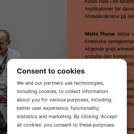
Kinas rolle i en foran
implikationer for dan
tilstedeværelse på de
Mette Thunø
, lektor
kinesiske sprogkompet
stigende grad anvende
erstatte den kontekstu
Kinas komplekse polit
Consent to cookies
Hao Yin,
CEO og stift
We and our partners use technologies,
fra sit længerevarend
including cookies, to collect information
integreret både profes
about you for various purposes, including:
iværksætter med erfari
better user experience, functionality,
dobbeltperspektiv.
statistics and marketing. By clicking 'Accept
all cookies' you consent to these purposes.
Kultur er kernen i den