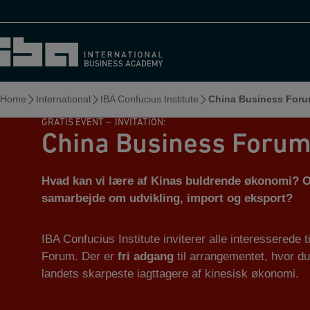
Skip
to
content
Home
International
IBA Confucius Institute
China Business For
GRATIS EVENT – INVITATION:
China Business Foru
Hvad kan vi lære af Kinas buldrende økonomi? O
samarbejde om udvikling, import og eksport?
IBA Confucius Institute inviterer alle interesserede 
Forum. Der er
fri adgang
til arrangementet, hvor d
landets skarpeste iagttagere af kinesisk økonomi.