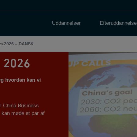
Uddannelser
Efteruddannelse
um 2026 – DANSK
m 2026
g hvordan kan vi
til China Business
u kan møde et par af