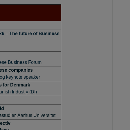
6 – The future of Business
nese Business Forum
nese companies
 og keynote speaker
ns for Denmark
nish Industry (DI)
ld
astudier, Aarhus Universitet
ectiv