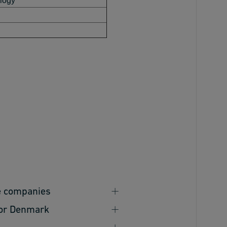
logy
e companies
for Denmark