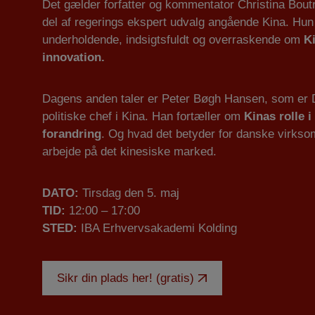
Det gælder forfatter og kommentator Christina Bou
del af regerings ekspert udvalg angående Kina. Hun 
underholdende, indsigtsfuldt og overraskende om
K
innovation.
Dagens anden taler er Peter Bøgh Hansen, som er 
politiske chef i Kina. Han fortæller om
Kinas rolle 
forandring
. Og hvad det betyder for danske virksom
arbejde på det kinesiske marked.
DATO:
Tirsdag den 5. maj
TID:
12:00 – 17:00
STED:
IBA Erhvervsakademi Kolding
Sikr din plads her! (gratis)