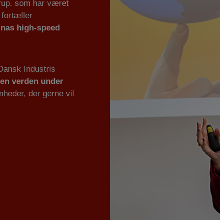
trup, som har været
fortæller
inas high-speed
Dansk Industris
i en verden under
heder, der gerne vil