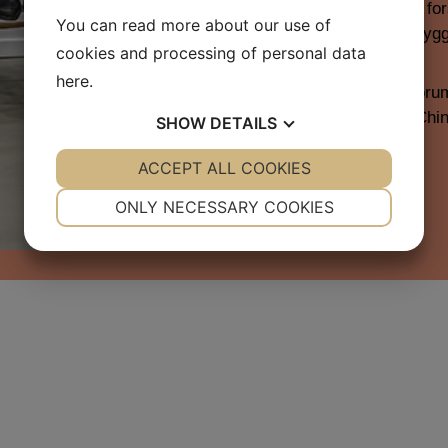
forkert og mere på for
You can read more about our use of
perspektiver kan byg
cookies and processing of personal data
here
.
China Business Forum
General i Danish-Chi
SHOW
DETAILS
YES
ACCEPT ALL COOKIES
NO
YES
NO
NECESSARY
PREFERENCES
ONLY NECESSARY COOKIES
YES
NO
YES
NO
MARKETING
STATISTICS