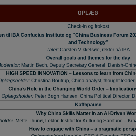
OPLÆG
Check-in og frokost
 til IBA Confucius Institute og “China Business Forum 202
and Technology”
Taler:
Carsten Vikkelsøe, rektor på IBA
Overall goals and themes for the day
oderator:
Martin Bech, Deputy Secretary General, Danish-Chi
HIGH SPEED INNOVATION – Lessons to learn from Chi
Oplægsholder:
Christina Boutrup, China analyst, thought leader
China’s Role in the Changing World Order – Implicatio
Oplægsholder:
Peter Bøgh Hansen, China Political Director, Da
Kaffepause
Why China Skills Matter in an AI-Driven Wor
older:
Mette Thunø, Lektor, Institut for Kultur og Samfund – Kin
How to engage with China – a pragmatic persp