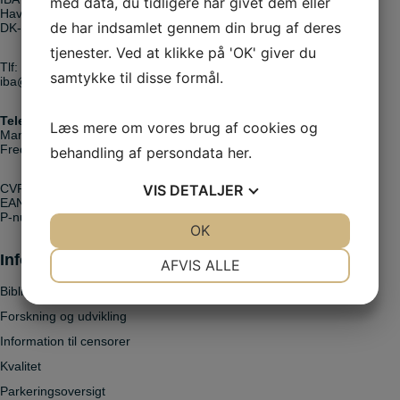
med data, du tidligere har givet dem eller
Havneparken 1
de har indsamlet gennem din brug af deres
DK-6000 Kolding
tjenester. Ved at klikke på 'OK' giver du
Tlf:
+45 72 11 82 00
samtykke til disse formål.
iba@iba.dk
Telefontider:
Læs mere om vores brug af cookies og
Mandag - torsdag: 08.00 - 14.00
Fredag: 08.00 - 13.00
behandling af persondata
her
.
CVR: 31642124
VIS
DETALJER
EAN: 5798000560260
P-nummer: 1014693609
JA
NEJ
OK
JA
NEJ
NØDVENDIGE
PRÆFERENCER
Information
AFVIS ALLE
Bibliotek
JA
NEJ
JA
NEJ
Forskning og udvikling
MARKETING
STATISTIK
Information til censorer
Kvalitet
Parkeringsoversigt