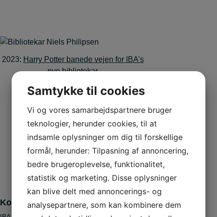
2023:
Harry Potter banede vejen for IBA’s
nye bibliotekar
Samtykke til cookies
Vi og vores samarbejdspartnere bruger
teknologier, herunder cookies, til at
indsamle oplysninger om dig til forskellige
formål, herunder: Tilpasning af annoncering,
bedre brugeroplevelse, funktionalitet,
statistik og marketing. Disse oplysninger
kan blive delt med annoncerings- og
Kontaktinfo
analysepartnere, som kan kombinere dem
IBA Erhvervsakademi Kolding