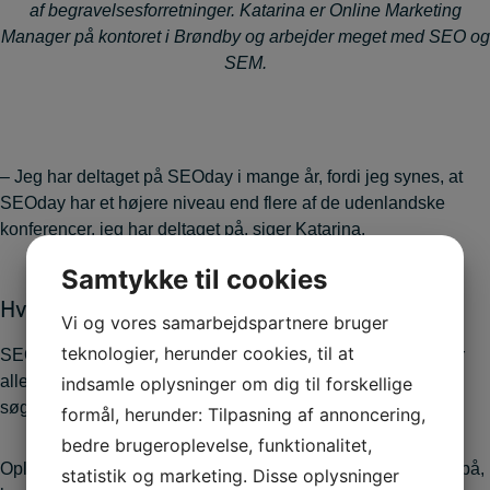
af begravelsesforretninger. Katarina er Online Marketing
Manager på kontoret i Brøndby og arbejder meget med SEO og
SEM.
– Jeg har deltaget på SEOday i mange år, fordi jeg synes, at
SEOday har et højere niveau end flere af de udenlandske
konferencer, jeg har deltaget på, siger Katarina.
Samtykke til cookies
Hvad er SEOday?
Vi og vores samarbejdspartnere bruger
teknologier, herunder cookies, til at
SEOday er Danmarks store inspirations- og netværksdag for
alle, der arbejder med at skabe forretninger via
indsamle oplysninger om dig til forskellige
søgemaskineoptimering.
formål, herunder: Tilpasning af annoncering,
bedre brugeroplevelse, funktionalitet,
Oplægsholdere fra hele verden kommer og giver deres bud på,
statistik og marketing. Disse oplysninger