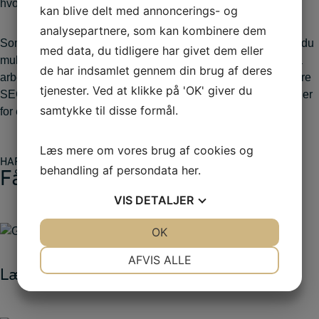
hvor SEO bevæger sig hen i den nærmeste fremtid.
kan blive delt med annoncerings- og
analysepartnere, som kan kombinere dem
Som deltager får du en masse ny viden med hjem, og så får du
med data, du tidligere har givet dem eller
mulighed for at netværke og dele viden med andre, der også
de har indsamlet gennem din brug af deres
arbejder med SEO. Du kan deltage uanset, om du er hardcore
tjenester. Ved at klikke på 'OK' giver du
SEO-haj, eller du mere kommer for at finde ud af, hvad SEO er
samtykke til disse formål.
for en størrelse.
Læs mere om vores brug af cookies og
HAR VI VÆKKET DIN INTERESSE?
behandling af persondata
her
.
Få mere information
VIS
DETALJER
JA
NEJ
OK
JA
NEJ
NØDVENDIGE
PRÆFERENCER
AFVIS ALLE
Læs mere om IBA
JA
NEJ
JA
NEJ
MARKETING
STATISTIK