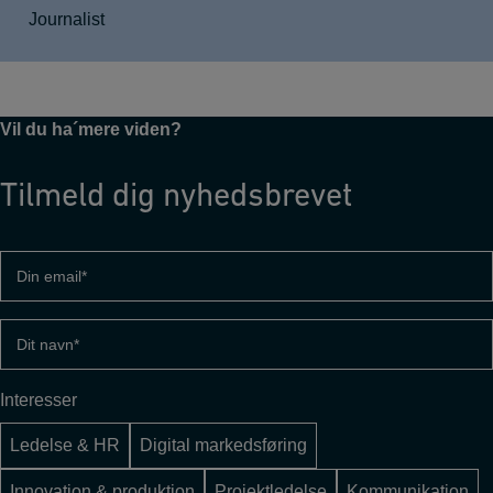
Journalist
Vil du ha´mere viden?
Tilmeld dig nyhedsbrevet
Din
email
(Påkrævet)
Dit
navn
(Påkrævet)
Interesser
Ledelse & HR
Digital markedsføring
Innovation & produktion
Projektledelse
Kommunikation