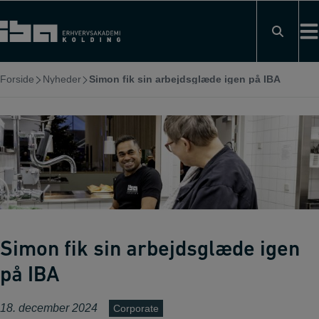
Hop
til
indholdet
Forside
Nyheder
Simon fik sin arbejdsglæde igen på IBA
Simon fik sin arbejdsglæde igen
på IBA
18. december 2024
Corporate