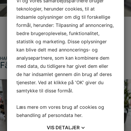
Vi og vores samarbejdspartnere bruger
teknologier, herunder cookies, til at
indsamle oplysninger om dig til forskellige
Det er anden gang i træk, at IBA gør sig fortjent til den
formål, herunder: Tilpasning af annoncering,
kommunale jobpris.
bedre brugeroplevelse, funktionalitet,
statistik og marketing. Disse oplysninger
kan blive delt med annoncerings- og
analysepartnere, som kan kombinere dem
HAR VI VÆKKET DIN INTERESSE?
Få mere information
med data, du tidligere har givet dem eller
de har indsamlet gennem din brug af deres
tjenester. Ved at klikke på 'OK' giver du
samtykke til disse formål.
Læs mere om vores brug af cookies og
behandling af persondata
her
.
VIS
DETALJER