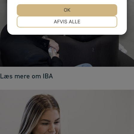
JA
NEJ
OK
JA
NEJ
NØDVENDIGE
PRÆFERENCER
AFVIS ALLE
JA
NEJ
JA
NEJ
MARKETING
STATISTIK
Læs mere om IBA