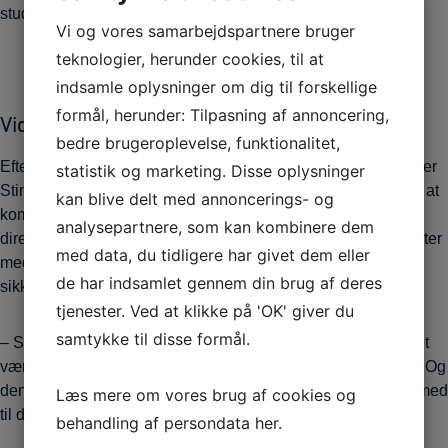
studiet, siger hun.
Vi og vores samarbejdspartnere bruger
teknologier, herunder cookies, til at
indsamle oplysninger om dig til forskellige
formål, herunder: Tilpasning af annoncering,
Videre til en master
bedre brugeroplevelse, funktionalitet,
Efter et år hos et udrejsecenter under Røde Kors i Danmark er
statistik og marketing. Disse oplysninger
Stine tilbage ved Læger Uden Grænser, og igen vælger hun at
kan blive delt med annoncerings- og
kombinere arbejdet med uddannelse. Hun er nemlig gået
analysepartnere, som kan kombinere dem
direkte videre fra sin bachelor og til at online at læse en master
med data, du tidligere har givet dem eller
med fokus på international lovgivning, menneskerettigheder,
de har indsamlet gennem din brug af deres
sikkerhed og konflikter.
tjenester. Ved at klikke på 'OK' giver du
samtykke til disse formål.
– Selv om jeg oprindelig er uddannet Finansøkonom, har det
været min drøm at tage en master i en helt anden boldgade. Og
denne uddannelse passer rigtig godt med det, jeg arbejder med
Læs mere om vores brug af cookies og
til dagligt for Læger Uden Grænser, siger hun.
behandling af persondata
her
.