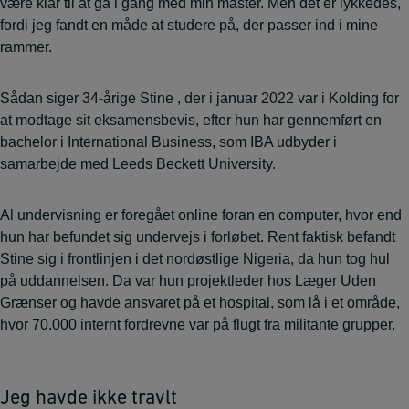
være klar til at gå i gang med min master. Men det er lykkedes,
fordi jeg fandt en måde at studere på, der passer ind i mine
rammer.
Sådan siger 34-årige Stine , der i januar 2022 var i Kolding for
at modtage sit eksamensbevis, efter hun har gennemført en
bachelor i International Business, som IBA udbyder i
samarbejde med Leeds Beckett University.
Al undervisning er foregået online foran en computer, hvor end
hun har befundet sig undervejs i forløbet. Rent faktisk befandt
Stine sig i frontlinjen i det nordøstlige Nigeria, da hun tog hul
på uddannelsen. Da var hun projektleder hos Læger Uden
Grænser og havde ansvaret på et hospital, som lå i et område,
hvor 70.000 internt fordrevne var på flugt fra militante grupper.
Jeg havde ikke travlt