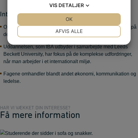
VIS
DETALJER
International Business foran skærmen
JA
NEJ
OK
JA
NEJ
Online har man helt op til seks år til at tage en uddannelse på
NØDVENDIGE
PRÆFERENCER
AFVIS ALLE
deltid indenfor International Business.
JA
NEJ
JA
NEJ
Uddannelsen, som IBA udbyder i samarbejde med Leeds
MARKETING
STATISTIK
Beckett University, har fokus på de komplekse udfordringer,
når man arbejder i et internationalt miljø.
Fagene omhandler blandt andet økonomi, kommunikation og
ledelse.
HAR VI VÆKKET DIN INTERESSE?
Få mere information