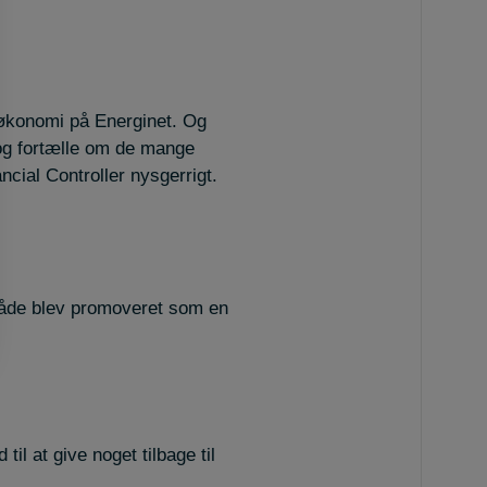
tøkonomi på Energinet. Og
og fortælle om de mange
ial Controller nysgerrigt.
måde blev promoveret som en
l at give noget tilbage til