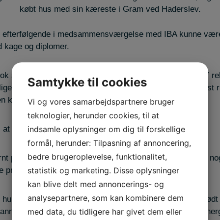
købt hus med sin kæreste i Gram ved Haderslev.
hun efterfølgende i medsammensværgelse med IBA kunne være 
d kage og diplomer.
nok skulle give kage en dag. Men at den så blev leveret af rek
Samtykke til cookies
ge regnet med. Og da rektor Niels holdt tale, tror jeg først ri
 en konkurrence, jeg havde vundet.
Vi og vores samarbejdspartnere bruger
teknologier, herunder cookies, til at
, at hun går rundt med et klistermærke på ryggen:
indsamle oplysninger om dig til forskellige
formål, herunder: Tilpasning af annoncering,
bedre brugeroplevelse, funktionalitet,
nt på Energinet har fået det prædikat, at når jeg går ind i nog
 prædikat at have fået klistret på sig, fortæller Diana.
statistik og marketing. Disse oplysninger
kan blive delt med annoncerings- og
analysepartnere, som kan kombinere dem
 hun hverken fra interne eller eksterne aldrig er blevet mødt
nnet controller blev koblet på flere kæmpe projekter i Energ
med data, du tidligere har givet dem eller