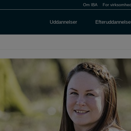
Om IBA
For virksomhe
Uddannelser
Efteruddannelse