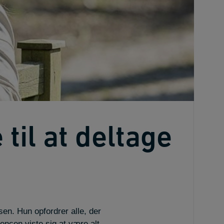
til at deltage
en. Hun opfordrer alle, der
rrencen viste sig at være alt