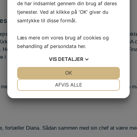
de har indsamlet gennem din brug af deres
tjenester. Ved at klikke på 'OK' giver du
esplads
samtykke til disse formål.
ejren i Årets IBA Praktik, hænger på en æresplads i Projek
Læs mere om vores brug af cookies og
a Kirk-Laursen, har sammen med Diana været tilbage på IBA 
behandling af persondata
her
.
Her lyttede de nuværende studerende på uddannelsen Financ
ude i virksomhederne, end bare de oplagte hos en revisor.
VIS
DETALJER
JA
NEJ
OK
JA
NEJ
NØDVENDIGE
PRÆFERENCER
AFVIS ALLE
 meget det betød for min praktikvirksomhed, at de på den 
god arbejdsplads, husker Diana.
JA
NEJ
JA
NEJ
MARKETING
STATISTIK
se, fortæller Diana. Sådan sammen med sin chef at være med ti