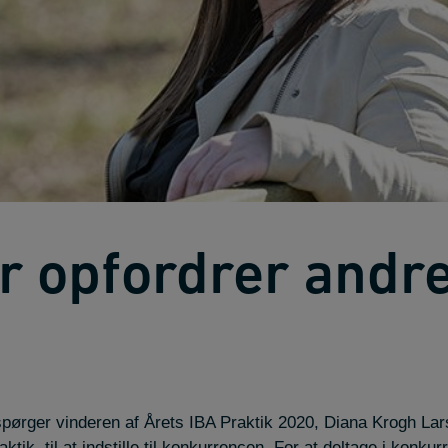
r opfordrer andre 
spørger vinderen af Årets IBA Praktik 2020, Diana Krogh Lars
ktik, til at indstille til konkurrencen. For at deltage i konku