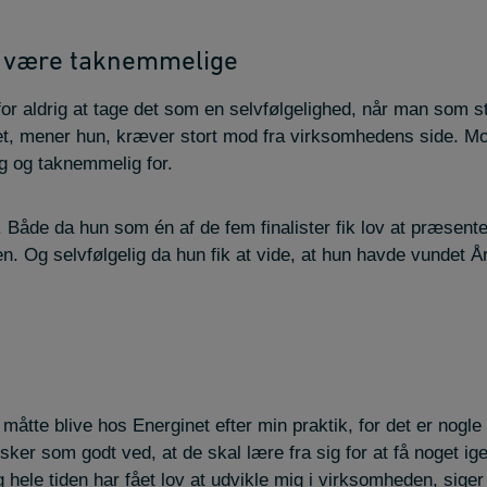
l være taknemmelige
r aldrig at tage det som en selvfølgelighed, når man som st
det, mener hun, kræver stort mod fra virksomhedens side.
 og taknemmelig for.
. Både da hun som én af de fem finalister fik lov at præsente
. Og selvfølgelig da hun fik at vide, at hun havde vundet År
g måtte blive hos Energinet efter min praktik, for det er nogle
 som godt ved, at de skal lære fra sig for at få noget igen
hele tiden har fået lov at udvikle mig i virksomheden, siger 