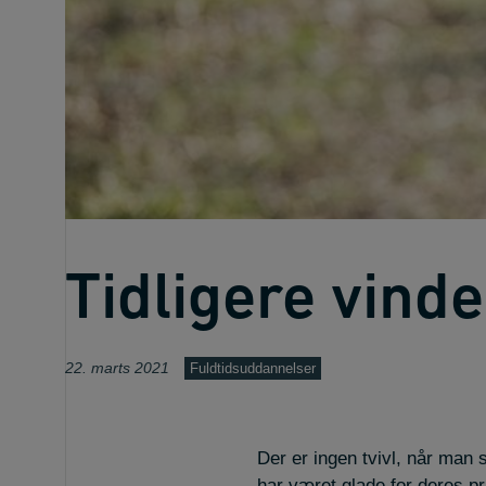
Tidligere vinde
22. marts 2021
Fuldtidsuddannelser
Der er ingen tvivl, når man 
har været glade for deres pra