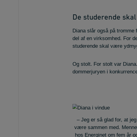
De studerende ska
Diana slår også på tromme fo
del af en virksomhed. For 
studerende skal være ydmyg
Og stolt. For stolt var Diana
dommerjuryen i konkurrencen
– Jeg er så glad for, at je
være sammen med. Mennesker
hos Energinet om fem år og 