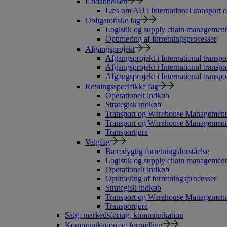
Uddannelsen
Læs om AU i International transport o
Obligatoriske fag
Logistik og supply chain management
Optimering af forretningsprocesser
Afgangsprojekt
Afgangsprojekt i International transpor
Afgangsprojekt i International transpo
Afgangsprojekt i International transpor
Retningsspecifikke fag
Operationelt indkøb
Strategisk indkøb
Transport og Warehouse Management
Transport og Warehouse Management 
Transportjura
Valgfag
Bæredygtig forretningsforståelse
Logistik og supply chain management
Operationelt indkøb
Optimering af forretningsprocesser
Strategisk indkøb
Transport og Warehouse Management
Transportjura
Salg, markedsføring, kommunikation
Kommunikation og formidling