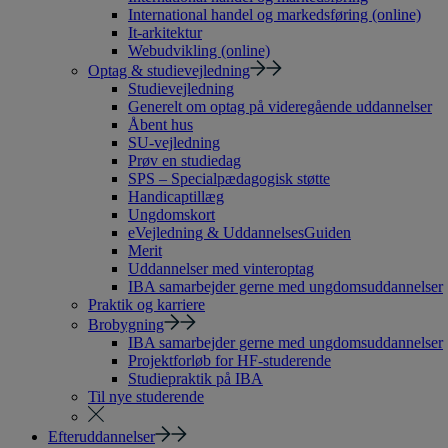
International handel og markedsføring (online)
It-arkitektur
Webudvikling (online)
Optag & studievejledning
Studievejledning
Generelt om optag på videregående uddannelser
Åbent hus
SU-vejledning
Prøv en studiedag
SPS – Specialpædagogisk støtte
Handicaptillæg
Ungdomskort
eVejledning & UddannelsesGuiden
Merit
Uddannelser med vinteroptag
IBA samarbejder gerne med ungdomsuddannelser
Praktik og karriere
Brobygning
IBA samarbejder gerne med ungdomsuddannelser
Projektforløb for HF-studerende
Studiepraktik på IBA
Til nye studerende
Efteruddannelser