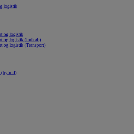
g logistik
t og logistik
rt og logistik (Indkøb)
t og logistik (Transport)
(hybrid)