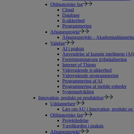
Obligatoriske fag
Cloud
Database
It-sikkerhed
Programmering
Afgangsprojekt
Afgangsprojekt – Akademiuddannelse 
Valgfag
AI i praksis
Anvendelse af kunstig intelligens (AI)
Forretningsmæssig it/digitalisering
Internet of Things
Videregående it-sikkerhed
Videregående programmering
Programmering af AI
Programmering af mobile enheder
Systemudvikling
Innovation, produkt og produktion
Uddannelsen
Læs om AU i Innovation, produkt og 
Obligatoriske fag
Projektledelse
Værdikæden i praksis
Afgangsprojekt