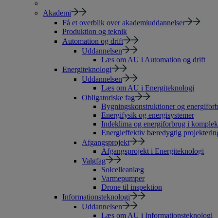
Akademi
Få et overblik over akademiuddannelser
Produktion og teknik
Automation og drift
Uddannelsen
Læs om AU i Automation og drift
Energiteknologi
Uddannelsen
Læs om AU i Energiteknologi
Obligatoriske fag
Bygningskonstruktioner og energiforb
Energifysik og energisystemer
Indeklima og energiforbrug i komple
Energieffektiv bæredygtig projekterin
Afgangsprojekt
Afgangsprojekt i Energiteknologi
Valgfag
Solcelleanlæg
Varmepumper
Drone til inspektion
Informationsteknologi
Uddannelsen
Læs om AU i Informationsteknologi