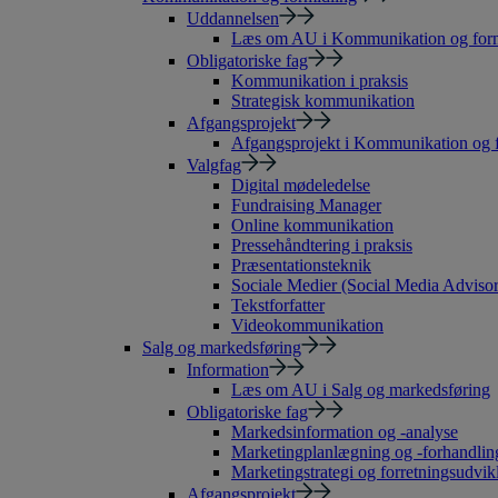
Uddannelsen
Læs om AU i Kommunikation og form
Obligatoriske fag
Kommunikation i praksis
Strategisk kommunikation
Afgangsprojekt
Afgangsprojekt i Kommunikation og 
Valgfag
Digital mødeledelse
Fundraising Manager
Online kommunikation
Pressehåndtering i praksis
Præsentationsteknik
Sociale Medier (Social Media Advisor
Tekstforfatter
Videokommunikation
Salg og markedsføring
Information
Læs om AU i Salg og markedsføring
Obligatoriske fag
Markedsinformation og -analyse
Marketingplanlægning og -forhandlin
Marketingstrategi og forretningsudvik
Afgangsprojekt