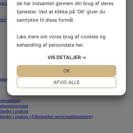
de har indsamlet gennem din brug af deres
 og produktion
tjenester. Ved at klikke på 'OK' giver du
samtykke til disse formål.
ller
Læs mere om vores brug af cookies og
behandling af persondata
her
.
VIS
DETALJER
JA
NEJ
OK
JA
NEJ
annelsen)
NØDVENDIGE
PRÆFERENCER
AFVIS ALLE
JA
NEJ
JA
NEJ
umentation)
MARKETING
STATISTIK
ationsprocesser
heder i praksis
gheder i praksis (Aftermarket serviceuddannelsen)