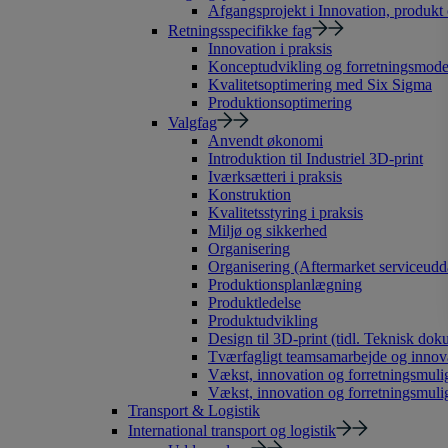
Afgangsprojekt i Innovation, produkt
Retningsspecifikke fag
Innovation i praksis
Konceptudvikling og forretningsmode
Kvalitetsoptimering med Six Sigma
Produktionsoptimering
Valgfag
Anvendt økonomi
Introduktion til Industriel 3D-print
Iværksætteri i praksis
Konstruktion
Kvalitetsstyring i praksis
Miljø og sikkerhed
Organisering
Organisering (Aftermarket serviceudd
Produktionsplanlægning
Produktledelse
Produktudvikling
Design til 3D-print (tidl. Teknisk dok
Tværfagligt teamsamarbejde og innov
Vækst, innovation og forretningsmulig
Vækst, innovation og forretningsmuli
Transport & Logistik
International transport og logistik