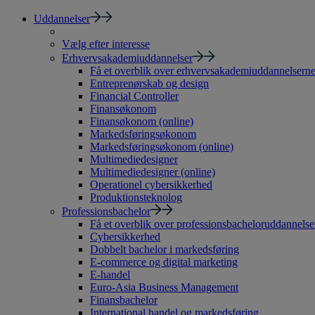
Uddannelser
Vælg efter interesse
Erhvervsakademiuddannelser
Få et overblik over erhvervsakademiuddannelsern
Entreprenørskab og design
Financial Controller
Finansøkonom
Finansøkonom (online)
Markedsføringsøkonom
Markedsføringsøkonom (online)
Multimediedesigner
Multimediedesigner (online)
Operationel cybersikkerhed
Produktionsteknolog
Professionsbachelor
Få et overblik over professionsbacheloruddannelse
Cybersikkerhed
Dobbelt bachelor i markedsføring
E-commerce og digital marketing
E-handel
Euro-Asia Business Management
Finansbachelor
International handel og markedsføring