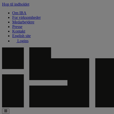
Hop til indholdet
Om IBA
For virksomheder
Medarbejdere
Presse
Kontakt
English site
Logins