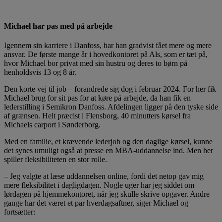
Michael har pas med på arbejde
Igennem sin karriere i Danfoss, har han gradvist fået mere og mere
ansvar. De første mange år i hovedkontoret på Als, som er tæt på,
hvor Michael bor privat med sin hustru og deres to børn på
henholdsvis 13 og 8 år.
Den korte vej til job – forandrede sig dog i februar 2024. For her fik
Michael brug for sit pas for at køre på arbejde, da han fik en
lederstilling i Semikron Danfoss. Afdelingen ligger på den tyske side
af grænsen. Helt præcist i Flensborg, 40 minutters kørsel fra
Michaels carport i Sønderborg.
Med en familie, et krævende lederjob og den daglige kørsel, kunne
det synes umuligt også at presse en MBA-uddannelse ind. Men her
spiller fleksibiliteten en stor rolle.
– Jeg valgte at læse uddannelsen online, fordi det netop gav mig
mere fleksibilitet i dagligdagen. Nogle uger har jeg siddet om
lørdagen på hjemmekontoret, når jeg skulle skrive opgaver. Andre
gange har det været et par hverdagsaftner, siger Michael og
fortsætter: