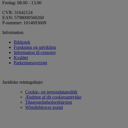
Fredag: 08.00 - 13.00
CVR: 31642124
EAN: 5798000560260
P-nummer: 1014693609
Information
Bibliotek
Forskning og udvikling
Information til censorer
Kvalitet
Parkeringsoversigt
Juridiske retningslinjer
Cookie- og persondatapolitik
Ændring af dit cookiesamtykke
Tilgængelighedserklæring
Whistleblower portal