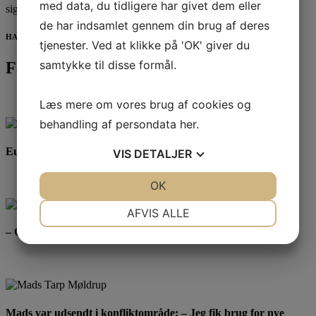
med data, du tidligere har givet dem eller
siger Michael.
de har indsamlet gennem din brug af deres
HAR VI VÆKKET DIN INTERESSE?
tjenester. Ved at klikke på 'OK' giver du
samtykke til disse formål.
Få mere information
Læs mere om vores brug af cookies og
behandling af persondata
her
.
European Executive MBA (E-MBA)
VIS
DETALJER
JA
NEJ
OK
JA
NEJ
NØDVENDIGE
PRÆFERENCER
AFVIS ALLE
– Online-undervisning giver frihed, hvis du har selvdisciplin
JA
NEJ
JA
NEJ
MARKETING
STATISTIK
Mads var udsendt i konfliktområde: – Jeg fik brug for nye