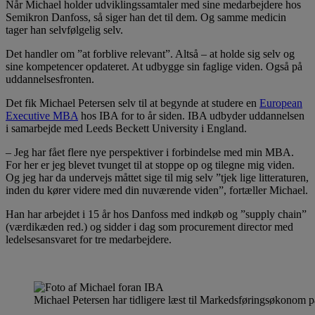
Når Michael holder udviklingssamtaler med sine medarbejdere hos
Semikron Danfoss, så siger han det til dem. Og samme medicin
tager han selvfølgelig selv.
Det handler om ”at forblive relevant”. Altså – at holde sig selv og
sine kompetencer opdateret. At udbygge sin faglige viden. Også på
uddannelsesfronten.
Det fik Michael Petersen selv til at begynde at studere en
European
Executive MBA
hos IBA for to år siden. IBA udbyder uddannelsen
i samarbejde med Leeds Beckett University i England.
– Jeg har fået flere nye perspektiver i forbindelse med min MBA.
For her er jeg blevet tvunget til at stoppe op og tilegne mig viden.
Og jeg har da undervejs måttet sige til mig selv ”tjek lige litteraturen,
inden du kører videre med din nuværende viden”, fortæller Michael.
Han har arbejdet i 15 år hos Danfoss med indkøb og ”supply chain”
(værdikæden red.) og sidder i dag som procurement director med
ledelsesansvaret for tre medarbejdere.
Michael Petersen har tidligere læst til Markedsføringsøkonom 